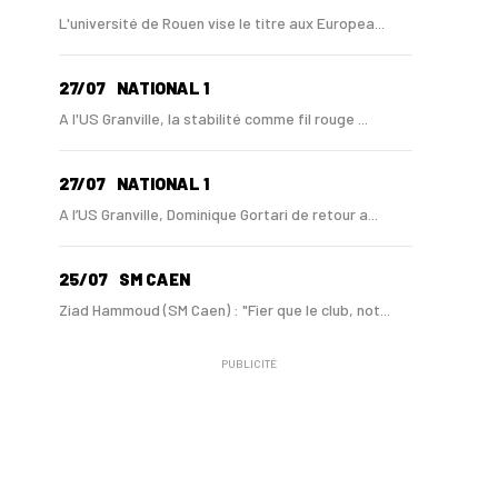
L'université de Rouen vise le titre aux Europea...
27/07
NATIONAL 1
A l'US Granville, la stabilité comme fil rouge ...
27/07
NATIONAL 1
A l’US Granville, Dominique Gortari de retour a...
25/07
SM CAEN
Ziad Hammoud (SM Caen) : "Fier que le club, not...
PUBLICITÉ
24/07
SM CAEN - MERCATO
Hugo Lamouliatte, Mohamed Hafid, un défenseur c...
24/07
LE HAVRE AC - MERCATO