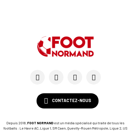
Au HAC, un contrat « pro » pour Georges Gomis, ...
23/07
LE HAVRE AC
Pour le HAC, une préparation (en grande partie)...
19/07
SM CAEN - MERCATO
Avec Mohamed Hafid, Malherbe veut frapper un gr...
15/07
SM CAEN - FORMATION
SM Caen : Julien Meilhac quitte la direction de...
CONTACTEZ-NOUS
Depuis 2018,
FOOT NORMAND
est un média spécialisé qui traite de tous les
footballs : Le Havre AC, Ligue 1, SM Caen, Quevilly-Rouen Métropole, Ligue 2, US