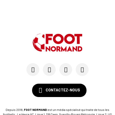
Au HAC, un contrat « pro » pour Georges Gomis, ...
23/07
LE HAVRE AC
Pour le HAC, une préparation (en grande partie)...
19/07
SM CAEN - MERCATO
Avec Mohamed Hafid, Malherbe veut frapper un gr...
15/07
SM CAEN - FORMATION
SM Caen : Julien Meilhac quitte la direction de...
CONTACTEZ-NOUS
Depuis 2018,
FOOT NORMAND
est un média spécialisé qui traite de tous les
footballs : Le Havre AC, Ligue 1, SM Caen, Quevilly-Rouen Métropole, Ligue 2, US