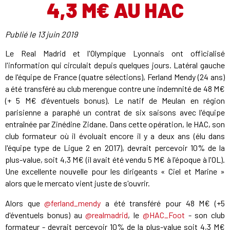
4,3 M€ AU HAC
Publié le
13 juin 2019
Le Real Madrid et l'Olympique Lyonnais ont officialisé
l'information qui circulait depuis quelques jours. Latéral gauche
de l'équipe de France (quatre sélections), Ferland Mendy (24 ans)
a été transféré au club merengue contre une indemnité de 48 M€
(+ 5 M€ d'éventuels bonus). Le natif de Meulan en région
parisienne a paraphé un contrat de six saisons avec l'équipe
entraînée par Zinédine Zidane. Dans cette opération, le HAC, son
club formateur où il évoluait encore il y a deux ans (élu dans
l'équipe type de Ligue 2 en 2017), devrait percevoir 10% de la
plus-value, soit 4,3 M€ (il avait été vendu 5 M€ à l'époque à l'OL).
Une excellente nouvelle pour les dirigeants « Ciel et Marine »
alors que le mercato vient juste de s'ouvrir.
Alors que
@ferland_mendy
a été transféré pour 48 M€ (+5
d'éventuels bonus) au
@realmadrid
, le
@HAC_Foot
- son club
formateur - devrait percevoir 10% de la plus-value soit 4,3 M€