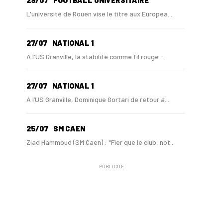
29/07
FOOTBALL UNIVERSITAIRE
L'université de Rouen vise le titre aux Europea...
27/07
NATIONAL 1
A l'US Granville, la stabilité comme fil rouge ...
27/07
NATIONAL 1
A l’US Granville, Dominique Gortari de retour a...
25/07
SM CAEN
Ziad Hammoud (SM Caen) : "Fier que le club, not...
PUBLICITÉ
24/07
SM CAEN - MERCATO
Hugo Lamouliatte, Mohamed Hafid, un défenseur c...
24/07
LE HAVRE AC - MERCATO