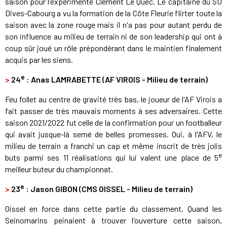
saison pour l'expérimenté Clément Le Quec. Le capitaine du SU
Dives-Cabourg a vu la formation de la Côte Fleurie flirter toute la
saison avec la zone rouge mais il n'a pas pour autant perdu de
son influence au milieu de terrain ni de son leadership qui ont à
coup sûr joué un rôle prépondérant dans le maintien finalement
acquis par les siens.
e
>
24
: Anas LAMRABETTE (AF VIROIS - Milieu de terrain)
Feu follet au centre de gravité très bas, le joueur de l'AF Virois a
fait passer de très mauvais moments à ses adversaires. Cette
saison 2021/2022 fut celle de la confirmation pour un footballeur
qui avait jusque-là semé de belles promesses. Oui, à l'AFV, le
milieu de terrain a franchi un cap et même inscrit de très jolis
e
buts parmi ses 11 réalisations qui lui valent une place de 5
meilleur buteur du championnat.
e
>
23
: Jason GIBON (CMS OISSEL - Milieu de terrain)
Oissel en force dans cette partie du classement. Quand les
Seinomarins peinaient à trouver l'ouverture cette saison,