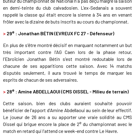
buteur du championnat de National n'a pas déçu malgré la saison
en demi-teinte du club calvadosien. L'ex-Sedanais a souvent
rappelé la classe qui était encore la sienne à 34 ans en venant
frôler avec la dizaine de buts inscrits au cours du championnat.
e
>
29
: Jonathan BÉTIN (EVREUX FC 27 - Défenseur)
En plus de s'être montré décisif en marquant notamment un but
très important contre l'AG Caen lors de la phase retour,
l'Ebroïcien Jonathan Bétin s'est montré redoutable lors de
chacune de ses apparitions cette saison. Avec 14 matchs
disputés seulement, il aura trouvé le temps de marquer les
esprits de chacun de ses adversaires.
e
>
28
: Amine ABDELLAOUI (CMS OISSEL - Milieu de terrain)
Cette saison, bien des clubs auraient souhaité pouvoir
bénéficier de l'apport d'Amine Abdellaoui au sein de leur effectif.
Le joueur de 26 ans a su apporter une vraie solidité au CMS
e
Oissel qui brigue encore la place de 2
du championnat avec le
match en retard qui l'attend ce week-end contre Le Havre.