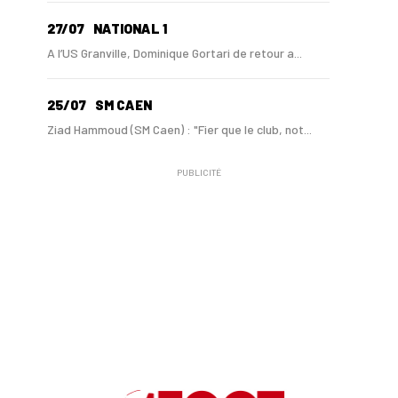
27/07
NATIONAL 1
A l’US Granville, Dominique Gortari de retour a...
25/07
SM CAEN
Ziad Hammoud (SM Caen) : "Fier que le club, not...
PUBLICITÉ
24/07
SM CAEN - MERCATO
Hugo Lamouliatte, Mohamed Hafid, un défenseur c...
24/07
LE HAVRE AC - MERCATO
Au HAC, un contrat « pro » pour Georges Gomis, ...
23/07
LE HAVRE AC
Pour le HAC, une préparation (en grande partie)...