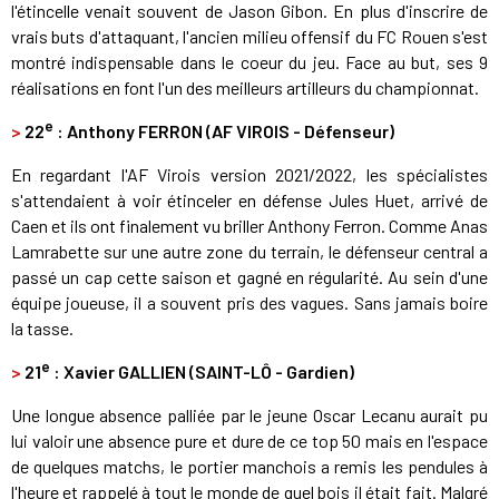
l'étincelle venait souvent de Jason Gibon. En plus d'inscrire de
vrais buts d'attaquant, l'ancien milieu offensif du FC Rouen s'est
montré indispensable dans le coeur du jeu. Face au but, ses 9
réalisations en font l'un des meilleurs artilleurs du championnat.
e
>
22
: Anthony FERRON (AF VIROIS - Défenseur)
En regardant l'AF Virois version 2021/2022, les spécialistes
s'attendaient à voir étinceler en défense Jules Huet, arrivé de
Caen et ils ont finalement vu briller Anthony Ferron. Comme Anas
Lamrabette sur une autre zone du terrain, le défenseur central a
passé un cap cette saison et gagné en régularité. Au sein d'une
équipe joueuse, il a souvent pris des vagues. Sans jamais boire
la tasse.
e
>
21
: Xavier GALLIEN (SAINT-LÔ - Gardien)
Une longue absence palliée par le jeune Oscar Lecanu aurait pu
lui valoir une absence pure et dure de ce top 50 mais en l'espace
de quelques matchs, le portier manchois a remis les pendules à
l'heure et rappelé à tout le monde de quel bois il était fait. Malgré