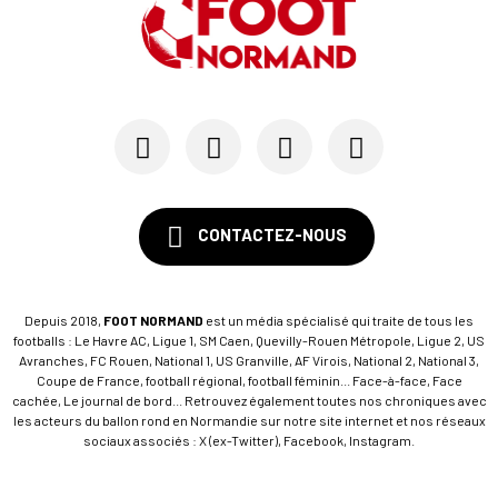
19/07
SM CAEN - MERCATO
Avec Mohamed Hafid, Malherbe veut frapper un gr...
15/07
SM CAEN - FORMATION
SM Caen : Julien Meilhac quitte la direction de...
CONTACTEZ-NOUS
Depuis 2018,
FOOT NORMAND
est un média spécialisé qui traite de tous les
footballs : Le Havre AC, Ligue 1, SM Caen, Quevilly-Rouen Métropole, Ligue 2, US
Avranches, FC Rouen, National 1, US Granville, AF Virois, National 2, National 3,
Coupe de France, football régional, football féminin... Face-à-face, Face
cachée, Le journal de bord... Retrouvez également toutes nos chroniques avec
les acteurs du ballon rond en Normandie sur notre site internet et nos réseaux
sociaux associés : X (ex-Twitter), Facebook, Instagram.