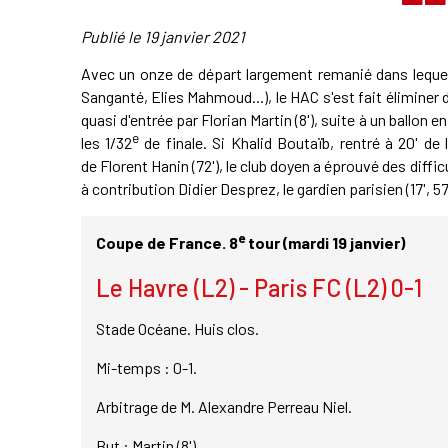
Publié le
19 janvier 2021
Avec un onze de départ largement remanié dans lequel 
Sanganté, Elies Mahmoud...), le HAC s'est fait éliminer 
quasi d'entrée par Florian Martin (8'), suite à un ballon 
e
les 1/32
de finale. Si Khalid Boutaïb, rentré à 20' de 
de Florent Hanin (72'), le club doyen a éprouvé des diff
à contribution Didier Desprez, le gardien parisien (17', 57'
e
Coupe de France. 8
tour (mardi 19 janvier)
Le Havre (L2) - Paris FC (L2) 0-1
Stade Océane. Huis clos.
Mi-temps : 0-1.
Arbitrage de M. Alexandre Perreau Niel.
But : Martin (8').