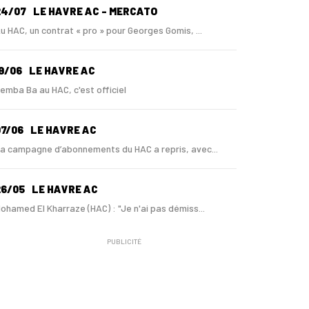
24/07
LE HAVRE AC - MERCATO
u HAC, un contrat « pro » pour Georges Gomis, ...
9/06
LE HAVRE AC
emba Ba au HAC, c'est officiel
7/06
LE HAVRE AC
a campagne d’abonnements du HAC a repris, avec...
26/05
LE HAVRE AC
ohamed El Kharraze (HAC) : "Je n'ai pas démiss...
PUBLICITÉ
1/05
LE HAVRE AC
u HAC, Mohamed El Kharraze va également démiss...
1/05
LE HAVRE AC