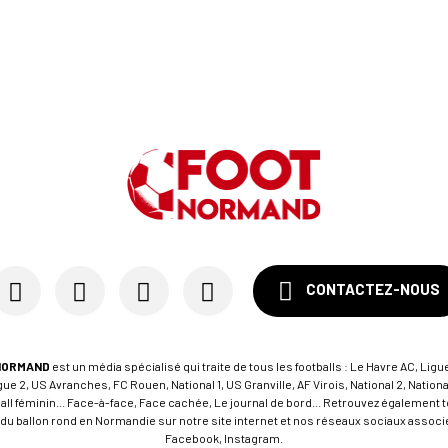
CONTACTEZ-NOUS
NORMAND
est un média spécialisé qui traite de tous les footballs : Le Havre AC, Ligue
e 2, US Avranches, FC Rouen, National 1, US Granville, AF Virois, National 2, Nation
tball féminin... Face-à-face, Face cachée, Le journal de bord... Retrouvez égalemen
du ballon rond en Normandie sur notre site internet et nos réseaux sociaux associés
Facebook, Instagram.