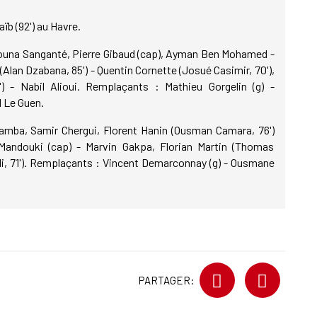
A
ïb (92') au Havre.
Arouna Sanganté, Pierre Gibaud (cap), Ayman Ben Mohamed -
1
lan Dzabana, 85') - Quentin Cornette (Josué Casimir, 70'),
L
) - Nabil Alioui. Remplaçants : Mathieu Gorgelin (g) -
 Le Guen.
0
 Bamba, Samir Chergui, Florent Hanin (Ousman Camara, 76')
E
 Mandouki (cap) - Marvin Gakpa, Florian Martin (Thomas
li, 71'). Remplaçants : Vincent Demarconnay (g) - Ousmane
A
PARTAGER: