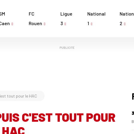
SM
FC
Ligue
National
Nation
Caen
Rouen
3
1
2
PUBLICITÉ
c’est tout pour le HAC
PUIS C'EST TOUT POUR
3
B
 HAC