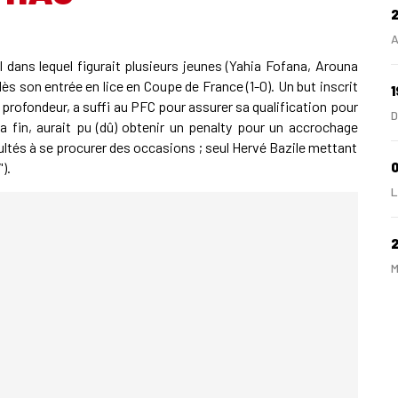
A
dans lequel figurait plusieurs jeunes (Yahia Fofana, Arouna
dès son entrée en lice en Coupe de France (1-0). Un but inscrit
1
en profondeur, a suffi au PFC pour assurer sa qualification pour
D
la fin, aurait pu (dû) obtenir un penalty pour un accrochage
icultés à se procurer des occasions ; seul Hervé Bazile mettant
).
0
L
M
2
A
2