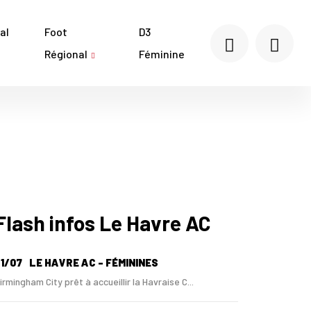
al
Foot
D3
Régional
Féminine
Flash infos Le Havre AC
1/07
LE HAVRE AC - FÉMININES
irmingham City prêt à accueillir la Havraise C...