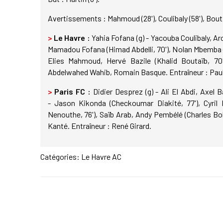
Avertissements : Mahmoud (28'), Coulibaly (58'), Bouta
>
Le Havre :
Yahia Fofana (g) - Yacouba Coulibaly, 
Mamadou Fofana (Himad Abdelli, 70'), Nolan Mbemba (A
Elies Mahmoud, Hervé Bazile (Khalid Boutaïb, 70'
Abdelwahed Wahib, Romain Basque. Entraîneur : Paul
>
Paris FC :
Didier Desprez (g) - Ali El Abdi, Axel
- Jason Kikonda (Checkoumar Diakité, 77'), Cyril
Nenouthe, 76'), Saïb Arab, Andy Pembélé (Charles Bo
Kanté. Entraîneur : René Girard.
Catégories:
Le Havre AC