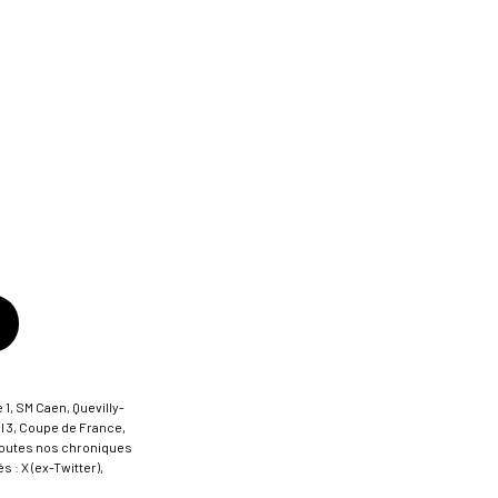
 1, SM Caen, Quevilly-
al 3, Coupe de France,
t toutes nos chroniques
 : X (ex-Twitter),