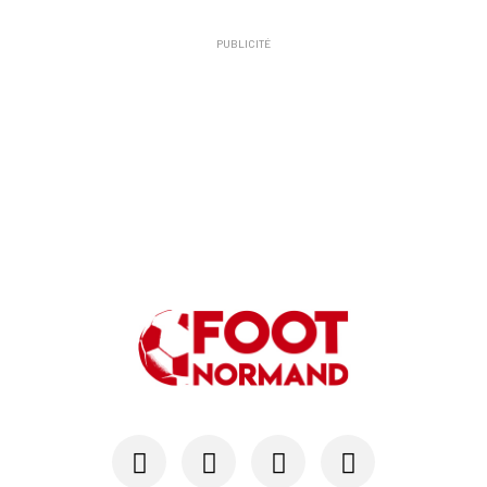
PUBLICITÉ
24/07
SM CAEN - MERCATO
Hugo Lamouliatte, Mohamed Hafid, un défenseur c...
24/07
LE HAVRE AC - MERCATO
Au HAC, un contrat « pro » pour Georges Gomis, ...
23/07
LE HAVRE AC
Pour le HAC, une préparation (en grande partie)...
19/07
SM CAEN - MERCATO
Avec Mohamed Hafid, Malherbe veut frapper un gr...
15/07
SM CAEN - FORMATION
SM Caen : Julien Meilhac quitte la direction de...