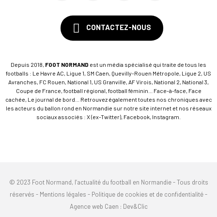
CONTACTEZ-NOUS
Depuis 2018,
FOOT NORMAND
est un média spécialisé qui traite de tous les
footballs : Le Havre AC, Ligue 1, SM Caen, Quevilly-Rouen Métropole, Ligue 2, US
Avranches, FC Rouen, National 1, US Granville, AF Virois, National 2, National 3,
Coupe de France, football régional, football féminin... Face-à-face, Face
cachée, Le journal de bord... Retrouvez également toutes nos chroniques avec
les acteurs du ballon rond en Normandie sur notre site internet et nos réseaux
sociaux associés : X (ex-Twitter), Facebook, Instagram.
© 2023 Foot Normand, l’actualité du football en Normandie - Tous droits
réservés -
Mentions légales
-
Politique de cookies et de confidentialité
-
Agence web Caen
: Dev&Clic