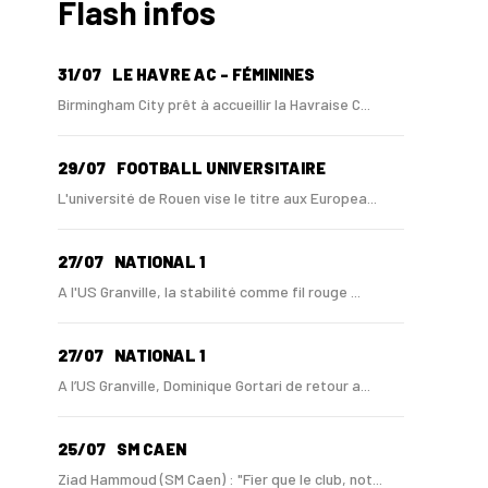
Flash infos
31/07
LE HAVRE AC - FÉMININES
Birmingham City prêt à accueillir la Havraise C...
29/07
FOOTBALL UNIVERSITAIRE
L'université de Rouen vise le titre aux Europea...
27/07
NATIONAL 1
A l'US Granville, la stabilité comme fil rouge ...
27/07
NATIONAL 1
A l’US Granville, Dominique Gortari de retour a...
25/07
SM CAEN
Ziad Hammoud (SM Caen) : "Fier que le club, not...