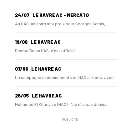
24/07
LE HAVRE AC - MERCATO
Au HAC, un contrat « pro » pour Georges Gomis, ...
19/06
LE HAVRE AC
Demba Ba au HAC, c'est officiel
07/06
LE HAVRE AC
La campagne d’abonnements du HAC a repris, avec...
26/05
LE HAVRE AC
Mohamed El Kharraze (HAC) : "Je n'ai pas démiss...
PUBLICITÉ
21/05
LE HAVRE AC
Au HAC, Mohamed El Kharraze va également démiss...