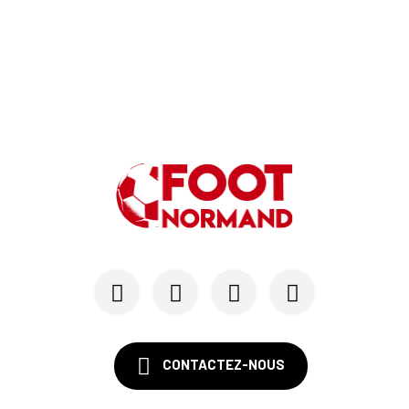
21/05
LE HAVRE AC
Au HAC, Blue Crow contribue à hauteur de 18 M€ ...
11/05
LIGUE 1
Le HAC maintenu en Ligue 1 si...
07/05
LE HAVRE AC
Emmy Lefèvre et Thomas Rousseau, les « Bézots »...
03/05
LIGUE 1
Après Marseille, les trois scénarios qui mainti...
CONTACTEZ-NOUS