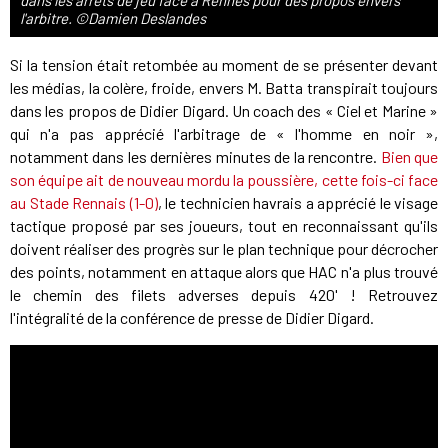
dans les arrêts de jeu face à Rennes pour des propos envers
l'arbitre. ©Damien Deslandes
Si la tension était retombée au moment de se présenter devant
les médias, la colère, froide, envers M. Batta transpirait toujours
dans les propos de Didier Digard. Un coach des « Ciel et Marine »
qui n'a pas apprécié l'arbitrage de « l'homme en noir »,
notamment dans les dernières minutes de la rencontre.
Bien que
son équipe ait de nouveau mordu la poussière, cette fois-ci face
au Stade Rennais (1-0)
, le technicien havrais a apprécié le visage
tactique proposé par ses joueurs, tout en reconnaissant qu'ils
doivent réaliser des progrès sur le plan technique pour décrocher
des points, notamment en attaque alors que HAC n'a plus trouvé
le chemin des filets adverses depuis 420' ! Retrouvez
l'intégralité de la conférence de presse de Didier Digard.