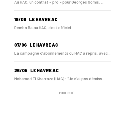
Au HAC, un contrat « pro » pour Georges Gomis, ...
19/06
LE HAVRE AC
Demba Ba au HAC, c'est officiel
07/06
LE HAVRE AC
La campagne d’abonnements du HAC a repris, avec...
26/05
LE HAVRE AC
Mohamed El Kharraze (HAC) : "Je n'ai pas démiss...
PUBLICITÉ
21/05
LE HAVRE AC
Au HAC, Mohamed El Kharraze va également démiss...
21/05
LE HAVRE AC
Au HAC, Blue Crow contribue à hauteur de 18 M€ ...