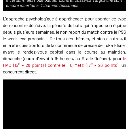
incertains, alors que Gautier Lloris et Oussama Targhalline sont
encore incertains. ©Damien Deslandes
L'approche psychologique à appréhender pour aborder ce type
de rencontre décisive, la pénurie de buts qui frappe son équipe
depuis plusieurs semaines, le non report du match contre le PSG
le week-end prochain... De tous ces thèmes, et bien d'autres, il
en a été question lors de la conférence de presse de Luka Elsner
avant le rendez-vous capital dans la course au maintien,
dimanche (coup d'envoi à 15 heures, au Stade Océane), pour
le
e
e
HAC (15
- 28 points) contre le FC Metz (17
- 26 points)
, un
concurrent direct.