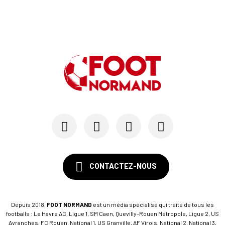
11/05
LIGUE 1
Le HAC maintenu en Ligue 1 si...
07/05
LE HAVRE AC
Emmy Lefèvre et Thomas Rousseau, les « Bézots »...
03/05
LIGUE 1
Après Marseille, les trois scénarios qui mainti...
CONTACTEZ-NOUS
Depuis 2018,
FOOT NORMAND
est un média spécialisé qui traite de tous les
footballs : Le Havre AC, Ligue 1, SM Caen, Quevilly-Rouen Métropole, Ligue 2, US
Avranches, FC Rouen, National 1, US Granville, AF Virois, National 2, National 3,