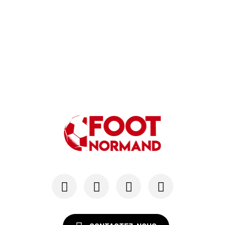
Au HAC, Mohamed El Kharraze va également démiss...
21/05
LE HAVRE AC
Au HAC, Blue Crow contribue à hauteur de 18 M€ ...
11/05
LIGUE 1
Le HAC maintenu en Ligue 1 si...
07/05
LE HAVRE AC
Emmy Lefèvre et Thomas Rousseau, les « Bézots »...
03/05
LIGUE 1
Après Marseille, les trois scénarios qui mainti...