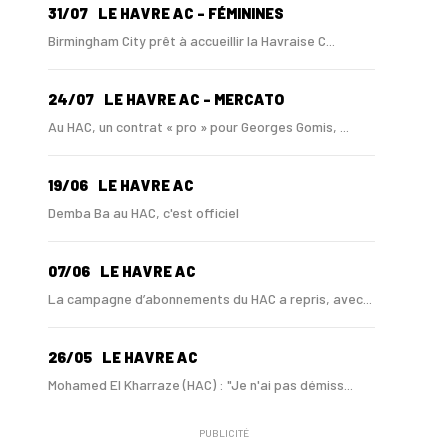
31/07
LE HAVRE AC - FÉMININES
Birmingham City prêt à accueillir la Havraise C...
24/07
LE HAVRE AC - MERCATO
Au HAC, un contrat « pro » pour Georges Gomis, ...
19/06
LE HAVRE AC
Demba Ba au HAC, c'est officiel
07/06
LE HAVRE AC
La campagne d’abonnements du HAC a repris, avec...
26/05
LE HAVRE AC
Mohamed El Kharraze (HAC) : "Je n'ai pas démiss...
PUBLICITÉ
21/05
LE HAVRE AC