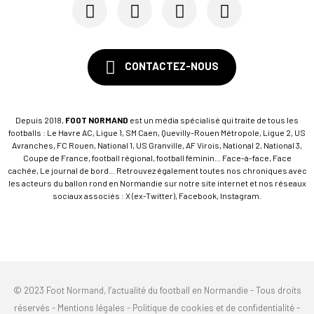
SM Caen : Julien Meilhac quitte la direction de...
CONTACTEZ-NOUS
Depuis 2018,
FOOT NORMAND
est un média spécialisé qui traite de tous les
footballs : Le Havre AC, Ligue 1, SM Caen, Quevilly-Rouen Métropole, Ligue 2, US
Avranches, FC Rouen, National 1, US Granville, AF Virois, National 2, National 3,
Coupe de France, football régional, football féminin... Face-à-face, Face
cachée, Le journal de bord... Retrouvez également toutes nos chroniques avec
les acteurs du ballon rond en Normandie sur notre site internet et nos réseaux
sociaux associés : X (ex-Twitter), Facebook, Instagram.
© 2023 Foot Normand, l’actualité du football en Normandie - Tous droits
réservés -
Mentions légales
-
Politique de cookies et de confidentialité
-