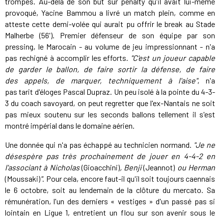
trompés. Au-delà de son but sur penalty qu'il avait lui-même
provoqué, Yacine Bammou a livré un match plein, comme en
atteste cette demi-volée qui aurait pu offrir le break au Stade
Malherbe (56'). Premier défenseur de son équipe par son
pressing, le Marocain - au volume de jeu impressionnant - n'a
pas rechigné à accomplir les efforts.
"C'est un joueur capable
de garder le ballon, de faire sortir la défense, de faire
des appels, de marquer, techniquement à l'aise"
, n'a
pas tarit d'éloges Pascal Dupraz. Un peu isolé à la pointe du 4-3-
3 du coach savoyard, on peut regretter que l'ex-Nantais ne soit
pas mieux soutenu sur les seconds ballons tellement il s'est
montré impérial dans le domaine aérien.
Une donnée qui n'a pas échappé au technicien normand.
"Je ne
désespère pas très prochainement de jouer en 4-4-2 en
l'associant à Nicholas
(Gioacchini)
, Benji
(Jeannot)
ou Herman
(Moussaki)
"
. Pour cela, encore faut-il qu'il soit toujours caennais
le 6 octobre, soit au lendemain de la clôture du mercato. Sa
rémunération, l'un des derniers « vestiges » d'un passé pas si
lointain en Ligue 1, entretient un flou sur son avenir sous le