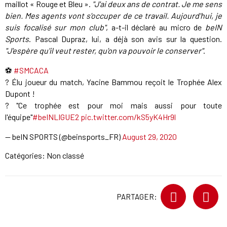
maillot « Rouge et Bleu ».
"J'ai deux ans de contrat. Je me sens
bien. Mes agents vont s'occuper de ce travail. Aujourd'hui, je
suis focalisé sur mon club"
, a-t-il déclaré au micro de
beIN
Sports
. Pascal Dupraz, lui, a déjà son avis sur la question.
"J'espère qu'il veut rester, qu'on va pouvoir le conserver"
.
⚽️
#SMCACA
? Élu joueur du match, Yacine Bammou reçoit le Trophée Alex
Dupont !
?️ "Ce trophée est pour moi mais aussi pour toute
l'équipe"
#beINLIGUE2
pic.twitter.com/kS5yK4Hr9l
— beIN SPORTS (@beinsports_FR)
August 29, 2020
Catégories: Non classé
PARTAGER: