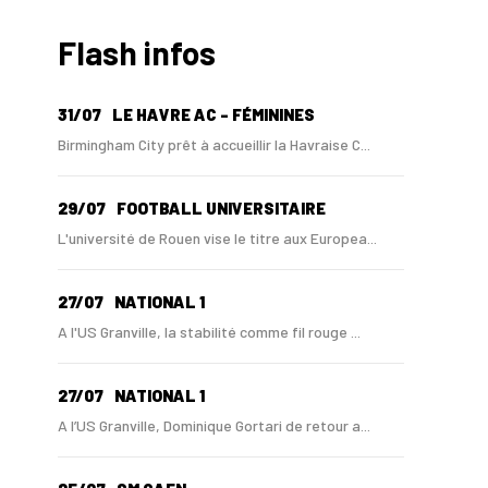
Flash infos
31/07
LE HAVRE AC - FÉMININES
Birmingham City prêt à accueillir la Havraise C...
29/07
FOOTBALL UNIVERSITAIRE
L'université de Rouen vise le titre aux Europea...
27/07
NATIONAL 1
A l'US Granville, la stabilité comme fil rouge ...
27/07
NATIONAL 1
A l’US Granville, Dominique Gortari de retour a...