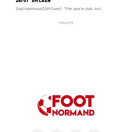
25/07
SM CAEN
Ziad Hammoud (SM Caen) : "Fier que le club, not...
PUBLICITÉ
24/07
SM CAEN - MERCATO
Hugo Lamouliatte, Mohamed Hafid, un défenseur c...
24/07
LE HAVRE AC - MERCATO
Au HAC, un contrat « pro » pour Georges Gomis, ...
23/07
LE HAVRE AC
Pour le HAC, une préparation (en grande partie)...
19/07
SM CAEN - MERCATO
Avec Mohamed Hafid, Malherbe veut frapper un gr...
15/07
SM CAEN - FORMATION