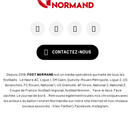
CONTACTEZ-NOUS
Depuis 2018,
FOOT NORMAND
est un média spécialisé qui traite de tous les
footballs : Le Havre AC, Ligue 1, SM Caen, Quevilly-Rouen Métropole, Ligue 2, US
Avranches, FC Rouen, National 1, US Granville, AF Virois, National 2, National 3,
Coupe de France, football régional, football féminin... Face-à-face, Face
cachée, Le journal de bord... Retrouvez également toutes nos chroniques avec
les acteurs du ballon rond en Normandie sur notre site internet et nos réseaux
sociaux associés : X (ex-Twitter), Facebook, Instagram.