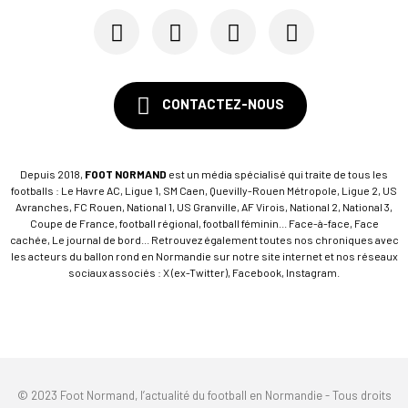
CONTACTEZ-NOUS
Depuis 2018,
FOOT NORMAND
est un média spécialisé qui traite de tous les
footballs : Le Havre AC, Ligue 1, SM Caen, Quevilly-Rouen Métropole, Ligue 2, US
Avranches, FC Rouen, National 1, US Granville, AF Virois, National 2, National 3,
Coupe de France, football régional, football féminin... Face-à-face, Face
cachée, Le journal de bord... Retrouvez également toutes nos chroniques avec
les acteurs du ballon rond en Normandie sur notre site internet et nos réseaux
sociaux associés : X (ex-Twitter), Facebook, Instagram.
© 2023 Foot Normand, l’actualité du football en Normandie - Tous droits