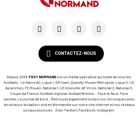
CONTACTEZ-NOUS
Depuis 2018,
FOOT NORMAND
est un média spécialisé qui traite de tous les
footballs : Le Havre AC, Ligue 1, SM Caen, Quevilly-Rouen Métropole, Ligue 2, US
Avranches, FC Rouen, National 1, US Granville, AF Virois, National 2, National 3,
Coupe de France, football régional, football féminin... Face-à-face, Face
cachée, Le journal de bord... Retrouvez également toutes nos chroniques avec
les acteurs du ballon rond en Normandie sur notre site internet et nos réseaux
sociaux associés : X (ex-Twitter), Facebook, Instagram.