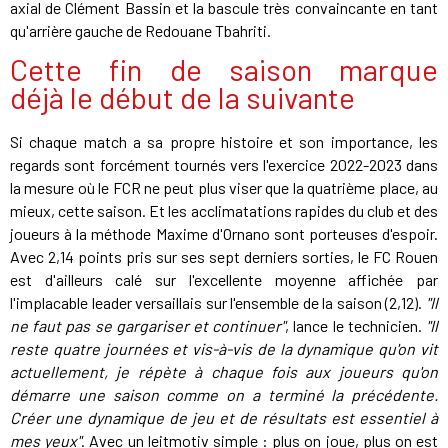
axial de Clément Bassin et la bascule très convaincante en tant
qu'arrière gauche de Redouane Tbahriti.
Cette fin de saison marque
déjà le début de la suivante
Si chaque match a sa propre histoire et son importance, les
regards sont forcément tournés vers l'exercice 2022-2023 dans
la mesure où le FCR ne peut plus viser que la quatrième place, au
mieux, cette saison. Et les acclimatations rapides du club et des
joueurs à la méthode Maxime d'Ornano sont porteuses d'espoir.
Avec 2,14 points pris sur ses sept derniers sorties, le FC Rouen
est d'ailleurs calé sur l'excellente moyenne affichée par
l'implacable leader versaillais sur l'ensemble de la saison (2,12).
"Il
ne faut pas se gargariser et continuer"
, lance le technicien.
"Il
reste quatre journées et vis-à-vis de la dynamique qu'on vit
actuellement, je répète à chaque fois aux joueurs qu'on
démarre une saison comme on a terminé la précédente.
Créer une dynamique de jeu et de résultats est essentiel à
mes yeux"
. Avec un leitmotiv simple : plus on joue, plus on est