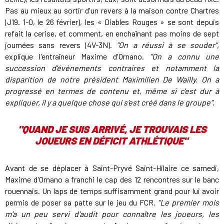
Pas au mieux au sortir d'un revers à la maison contre Chartres
(J19. 1-0, le 26 février), les « Diables Rouges » se sont depuis
refait la cerise, et comment, en enchaînant pas moins de sept
journées sans revers (4V-3N).
"On a réussi à se souder"
,
explique l'entraîneur Maxime d'Ornano.
"On a connu une
succession d'événements contraires et notamment la
disparition de notre président Maximilien De Wailly. On a
progressé en termes de contenu et, même si c'est dur à
expliquer, il y a quelque chose qui s'est créé dans le groupe"
.
"
QUAND JE SUIS ARRIVÉ, JE TROUVAIS LES
JOUEURS EN DÉFICIT ATHLÉTIQUE
"
Avant de se déplacer à Saint-Pryvé Saint-Hilaire ce samedi,
Maxime d'Ornano a franchi le cap des 12 rencontres sur le banc
rouennais. Un laps de temps suffisamment grand pour lui avoir
permis de poser sa patte sur le jeu du FCR.
"Le premier mois
m'a un peu servi d'audit pour connaître les joueurs, les