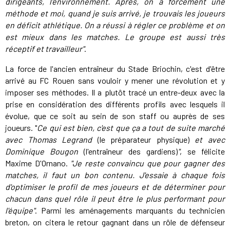
dirigeants, l'environnement. Après, on a forcément une
méthode et moi, quand je suis arrivé, je trouvais les joueurs
en déficit athlétique. On a réussi à régler ce problème et on
est mieux dans les matches. Le groupe est aussi très
réceptif et travailleur"
.
La force de l'ancien entraîneur du Stade Briochin, c'est d'être
arrivé au FC Rouen sans vouloir y mener une révolution et y
imposer ses méthodes. Il a plutôt tracé un entre-deux avec la
prise en considération des différents profils avec lesquels il
évolue, que ce soit au sein de son staff ou auprès de ses
joueurs. "
Ce qui est bien, c'est que ça a tout de suite marché
avec Thomas Legrand
(le préparateur physique)
et avec
Dominique Bougon
(l'entraîneur des gardiens)
"
, se félicite
Maxime D'Ornano.
"Je reste convaincu que pour gagner des
matches, il faut un bon contenu. J'essaie à chaque fois
d'optimiser le profil de mes joueurs et de déterminer pour
chacun dans quel rôle il peut être le plus performant pour
l'équipe"
. Parmi les aménagements marquants du technicien
breton, on citera le retour gagnant dans un rôle de défenseur