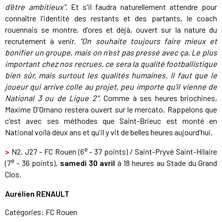
d'être ambitieux"
. Et s'il faudra naturellement attendre pour
connaître l'identité des restants et des partants, le coach
rouennais se montre, d'ores et déjà, ouvert sur la nature du
recrutement à venir.
"On souhaite toujours faire mieux et
bonifier un groupe, mais on n'est pas pressé avec ça. Le plus
important chez nos recrues, ce sera la qualité footballistique
bien sûr, mais surtout les qualités humaines. Il faut que le
joueur qui arrive colle au projet, peu importe qu'il vienne de
National 3 ou de Ligue 2".
Comme à ses heures briochines,
Maxime D'Ornano restera ouvert sur le mercato. Rappelons que
c'est avec ses méthodes que Saint-Brieuc est monté en
National voilà deux ans et qu'il y vit de belles heures aujourd'hui.
e
>
N2. J27 - FC Rouen (6
- 37 points) / Saint-Pryvé Saint-Hilaire
e
(7
- 36 points),
samedi 30 avril
à 18 heures au Stade du Grand
Clos.
Aurélien RENAULT
Catégories:
FC Rouen