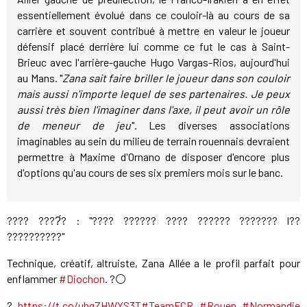
essentiellement évolué dans ce couloir-là au cours de sa
carrière et souvent contribué à mettre en valeur le joueur
défensif placé derrière lui comme ce fut le cas à Saint-
Brieuc avec l'arrière-gauche Hugo Vargas-Rios, aujourd'hui
au Mans. "
Zana sait faire briller le joueur dans son couloir
mais aussi n'importe lequel de ses partenaires. Je peux
aussi très bien l'imaginer dans l'axe, il peut avoir un rôle
de meneur de jeu
". Les diverses associations
imaginables au sein du milieu de terrain rouennais devraient
permettre à Maxime d'Ornano de disposer d'encore plus
d'options qu'au cours de ses six premiers mois sur le banc.
???? ????́? : "???? ?????? ???? ?????? ??????? l??
??????????"
Technique, créatif, altruiste, Zana Allée a le profil parfait pour
enflammer
#Diochon
. ?⚪
?
https://t.co/uhqZHWYS3T
#TeamFCR
#Rouen
#Normandie