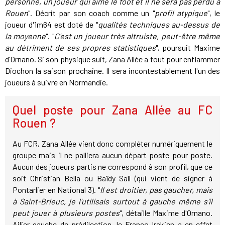
personne, un joueur qui aime le foot et il ne sera pas perdu à
Rouen
". Décrit par son coach comme un "
profil atypique
", le
joueur d'1m64 est doté de "
qualités techniques au-dessus de
la moyenne
". "
C'est un joueur très altruiste, peut-être même
au détriment de ses propres statistiques
", poursuit Maxime
d'Ornano. Si son physique suit, Zana Allée a tout pour enflammer
Diochon la saison prochaine. Il sera incontestablement l'un des
joueurs à suivre en Normandie.
Quel poste pour Zana Allée au FC
Rouen ?
Au FCR, Zana Allée vient donc compléter numériquement le
groupe mais il ne palliera aucun départ poste pour poste.
Aucun des joueurs partis ne correspond à son profil, que ce
soit Christian Bella ou Baïdy Sall (qui vient de signer à
Pontarlier en National 3). "
Il est droitier, pas gaucher, mais
à Saint-Brieuc, je l'utilisais surtout à gauche même s'il
peut jouer à plusieurs postes
", détaille Maxime d'Ornano.
Ailier gauche de prédilection, le Franco-Irakien a en effet