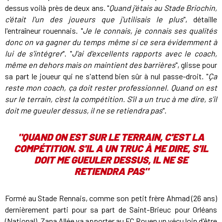
dessus voilà près de deux ans. "
Quand j'étais au Stade Briochin,
c'était l'un des joueurs que j'utilisais le plus
", détaille
l'entraîneur rouennais. "
Je le connais, je connais ses qualités
donc on va gagner du temps même si ce sera évidemment à
lui de s'intégrer
". "
J'ai d'excellents rapports avec le coach,
même en dehors mais on maintient des barrières
", glisse pour
sa part le joueur qui ne s'attend bien sûr à nul passe-droit. "
Ça
reste mon coach, ça doit rester professionnel. Quand on est
sur le terrain, c'est la compétition. S'il a un truc à me dire, s'il
doit me gueuler dessus, il ne se retiendra pas
".
"
QUAND ON EST SUR LE TERRAIN, C'EST LA
COMPÉTITION. S'IL A UN TRUC À ME DIRE, S'IL
DOIT ME GUEULER DESSUS, IL NE SE
RETIENDRA PAS"
Formé au Stade Rennais, comme son petit frère Ahmad (26 ans)
dernièrement parti pour sa part de Saint-Brieuc pour Orléans
(National), Zana Allée va apporter au FC Rouen un vécu loin d'être