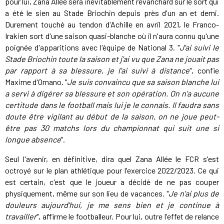
pour lui, Zana Allée sera inévitablement revanchard sur le sort qui
a été le sien au Stade Briochin depuis près d'un an et demi.
Durement touché au tendon d'Achille en avril 2021, le Franco-
Irakien sort d'une saison quasi-blanche où il n'aura connu qu'une
poignée d'apparitions avec l'équipe de National 3. "
J'ai suivi le
Stade Briochin toute la saison et j'ai vu que Zana ne jouait pas
par rapport à sa blessure, je l'ai suivi à distance
", confie
Maxime d'Ornano. "
Je suis convaincu que sa saison blanche lui
a servi à digérer sa blessure et son opération. On n'a aucune
certitude dans le football mais lui je le connais. Il faudra sans
doute être vigilant au début de la saison, on ne joue peut-
être pas 30 matchs lors du championnat qui suit une si
longue absence
".
Seul l'avenir, en définitive, dira quel Zana Allée le FCR s'est
octroyé sur le plan athlétique pour l'exercice 2022/2023. Ce qui
est certain, c'est que le joueur a décidé de ne pas couper
physiquement, même sur son lieu de vacances. "
Je n'ai plus de
douleurs aujourd'hui, je me sens bien et je continue à
travailler
", affirme le footballeur. Pour lui, outre l'effet de relance