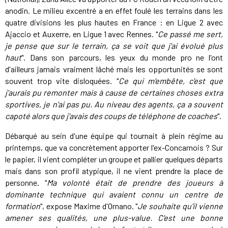
anodin. Le milieu excentré a en effet foulé les terrains dans les
quatre divisions les plus hautes en France : en Ligue 2 avec
Ajaccio et Auxerre, en Ligue 1 avec Rennes. "
Ce passé me sert,
je pense que sur le terrain, ça se voit que j'ai évolué plus
haut
". Dans son parcours, les yeux du monde pro ne l'ont
d'ailleurs jamais vraiment lâché mais les opportunités se sont
souvent trop vite disloquées. "
Ce qui m'embête, c'est que
j'aurais pu remonter mais à cause de certaines choses extra
sportives, je n'ai pas pu. Au niveau des agents, ça a souvent
capoté alors que j'avais des coups de téléphone de coaches
".
Débarqué au sein d'une équipe qui tournait à plein régime au
printemps, que va concrètement apporter l'ex-Concarnois ? Sur
le papier, il vient compléter un groupe et pallier quelques départs
mais dans son profil atypique, il ne vient prendre la place de
personne. "
Ma volonté était de prendre des joueurs à
dominante technique qui avaient connu un centre de
formation
", expose Maxime d'Ornano. "
Je souhaite qu'il vienne
amener ses qualités, une plus-value. C'est une bonne