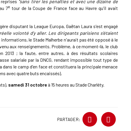
 reprises
"sans tirer les penalties et avec une dizaine de
e
au 7
tour de la Coupe de France face au Havre qu'il avait
gère disputant la League Europa, Gaëtan Laura s'est engagé
elle volonté d'y aller. Les dirigeants parisiens s'étaient
 informations, le Stade Malherbe n'aurait pas été opposé à le
it venu aux renseignements. Problème, à ce moment-là, le club
 2013 ; la faute, entre autres, à des résultats scolaires
asse salariale par la DNCG, rendant impossible tout type de
era dans le camp d'en face et constituera la principale menace
iens avec quatre buts encaissés).
nts),
samedi 31 octobre
à 15 heures au Stade Charléty.
PARTAGER: