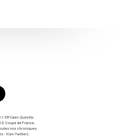
 1, SM Caen, Quevilly-
al 3, Coupe de France,
t toutes nos chroniques
 : X (ex-Twitter),