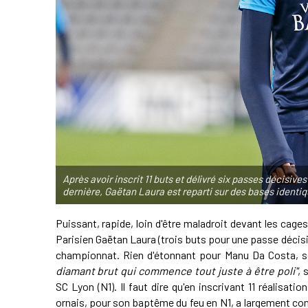
Après avoir inscrit 11 buts et délivré six passes décisive
dernière, Gaëtan Laura est reparti sur des bases identi
Puissant, rapide, loin d'être maladroit devant les cage
Parisien Gaëtan Laura (trois buts pour une passe décisi
championnat. Rien d'étonnant pour Manu Da Costa, so
diamant brut qui commence tout juste à être poli"
, 
SC Lyon (N1). Il faut dire qu'en inscrivant 11 réalisati
ornais, pour son baptême du feu en N1, a largement co