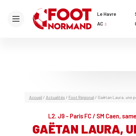
Le Havre
AC
Accueil
/
Actualités
/
Foot Régional
/
Gaëtan Laura, une p
L2. J9 - Paris FC / SM Caen, same
GAËTAN LAURA, UN