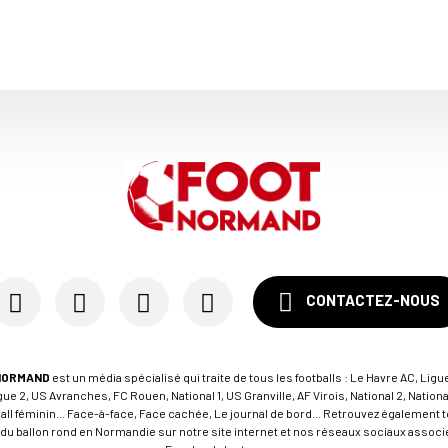
CONTACTEZ-NOUS
NORMAND
est un média spécialisé qui traite de tous les footballs : Le Havre AC, Ligue
e 2, US Avranches, FC Rouen, National 1, US Granville, AF Virois, National 2, Nation
tball féminin... Face-à-face, Face cachée, Le journal de bord... Retrouvez égalemen
du ballon rond en Normandie sur notre site internet et nos réseaux sociaux associés