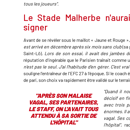
tous les joueurs"
.
Le Stade Malherbe n'aura
signer
Avant de se révéler sous le maillot « Jaune et Rouge »,
est arrivé en décembre après six mois sans club
(sa
Saint-Lô)
. Lors de son essai, il avait des jambes d
réputation d'ingérable que le Parisien traînait comme 
n'est pas le seul. J'ai l'habitude d'en gérer. C'est vr
souligne l'entraîneur de l'EFC 27 à l'époque. Si le coac
de pari, son choix va rapidement être validé sur le terrai
"Quand il no
"APRÈS SON MALAISE
décisif en f
VAGAL, SES PARTENAIRES,
avec trois p
LE STAFF, ON L'AVAIT TOUS
énormes. Il a
ATTENDU À SA SORTIE DE
vagal. Ses co
L'HÔPITAL"
l'hôpital"
, ra