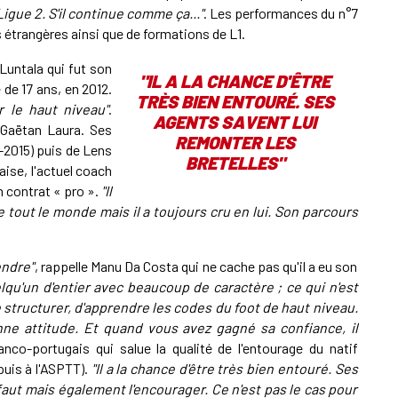
Ligue 2. S'il continue comme ça..."
. Les performances du n°7
es étrangères ainsi que de formations de L1.
Luntala qui fut son
"IL A LA CHANCE D'ÊTRE
 de 17 ans, en 2012.
TRÈS BIEN ENTOURÉ. SES
ur le haut niveau"
.
AGENTS SAVENT LUI
 Gaëtan Laura. Ses
REMONTER LES
-2015) puis de Lens
BRETELLES"
aise, l'actuel coach
n contrat « pro ».
"Il
tout le monde mais il a toujours cru en lui. Son parcours
endre"
, rappelle Manu Da Costa qui ne cache pas qu'il a eu son
lqu'un d'entier avec beaucoup de caractère ; ce qui n'est
e structurer, d'apprendre les codes du foot de haut niveau.
 bonne attitude. Et quand vous avez gagné sa confiance, il
ranco-portugais qui salue la qualité de l'entourage du natif
puis à l'ASPTT).
"Il a la chance d'être très bien entouré. Ses
 faut mais également l'encourager. Ce n'est pas le cas pour