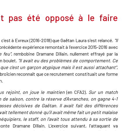
it pas été opposé à le faire
 c'est à Evreux (2016-2018) que Gaëtan Laura s'est relancé.
"Il
 précédente expérience remontait à l'exercice 2015-2016 avec
e feu"
, rembobine Dramane Dillain, nullement effrayé par la
un boulet.
"Il avait eu des problèmes de comportement. Ce
ai que c'est un garçon atypique mais il est aussi attachant"
,
h ébroïcien reconnaît que ce recrutement constituait une forme
n.
us rejoint, on joue le maintien
(en CFA2)
. Sur un match
in de saison, contre la réserve d'Avranches, on gagne 4-1
asses décisives de Gaëtan. Il avait fait des différences
vait tellement donné qu'il avait même fait un petit malaise
équipiers, le staff, on l'avait tous attendu à sa sortie de
conte Dramane Dillain. L'exercice suivant, l'attaquant va