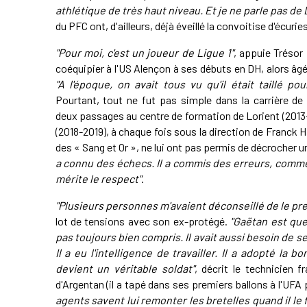
athlétique de très haut niveau. Et je ne parle pas de 
du PFC ont, d'ailleurs, déjà éveillé la convoitise d'écuri
"Pour moi, c'est un joueur de Ligue 1"
, appuie Trésor 
coéquipier à l'US Alençon à ses débuts en DH, alors âgé
"A l'époque, on avait tous vu qu'il était taillé po
Pourtant, tout ne fut pas simple dans la carrière de
deux passages au centre de formation de Lorient (2013
(2018-2019), à chaque fois sous la direction de Franck H
des « Sang et Or », ne lui ont pas permis de décrocher u
a connu des échecs. Il a commis des erreurs, comme 
mérite le respect"
.
"Plusieurs personnes m'avaient déconseillé de le pr
lot de tensions avec son ex-protégé.
"Gaëtan est que
pas toujours bien compris. Il avait aussi besoin de s
Il a eu l'intelligence de travailler. Il a adopté la
devient un véritable soldat"
, décrit le technicien f
d'Argentan (il a tapé dans ses premiers ballons à l'UFA 
agents savent lui remonter les bretelles quand il le