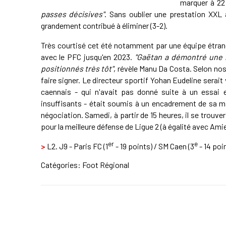
marquer à 22
passes décisives"
. Sans oublier une prestation XXL 
grandement contribué à éliminer (3-2).
Très courtisé cet été notamment par une équipe étran
avec le PFC jusqu'en 2023.
"Gaëtan a démontré une ré
positionnés très tôt"
, révèle Manu Da Costa. Selon nos
faire signer. Le directeur sportif Yohan Eudeline sera
caennais - qui n'avait pas donné suite à un essai en
insuffisants - était soumis à un encadrement de sa m
négociation. Samedi, à partir de 15 heures, il se trouv
pour la meilleure défense de Ligue 2 (à égalité avec Am
er
e
>
L2. J9 - Paris FC (1
- 19 points) / SM Caen (3
- 14 poi
Catégories:
Foot Régional