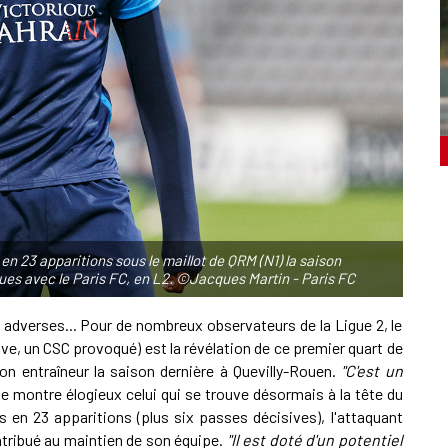
s en 23 apparitions sous le maillot de QRM (N1) la saison
ques avec le Paris FC, en L2. ©Jacques Martin - Paris FC
s adverses... Pour de nombreux observateurs de la Ligue 2, le
ve, un CSC provoqué) est la révélation de ce premier quart de
n entraîneur la saison dernière à Quevilly-Rouen.
"C'est un
se montre élogieux celui qui se trouve désormais à la tête du
ons en 23 apparitions (plus six passes décisives), l'attaquant
ntribué au maintien de son équipe.
"Il est doté d'un potentiel