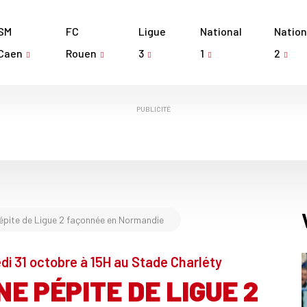
SM
FC
Ligue
National
Nation
Caen
Rouen
3
1
2
PUBLICITÉ
épite de Ligue 2 façonnée en Normandie
di 31 octobre à 15H au Stade Charléty
E PÉPITE DE LIGUE 2