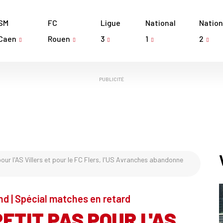
SM
FC
Ligue
National
Nation
Caen
Rouen
3
1
2
PUBLICITÉ
pour l'AS Villers et pour le FC Flers, l'US Avranches abandonne
d | Spécial matches en retard
PETIT PAS POUR L'AS