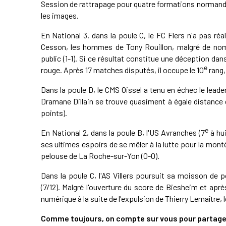
Session de rattrapage pour quatre formations normand
les images.
En National 3, dans la poule C, le FC Flers n'a pas ré
Cesson, les hommes de Tony Rouillon, malgré de nom
public (1-1). Si ce résultat constitue une déception dans
e
rouge. Après 17 matches disputés, il occupe le 10
rang,
Dans la poule D, le CMS Oissel a tenu en échec le leader
Dramane Dillain se trouve quasiment à égale distance d
points).
e
En National 2, dans la poule B, l'US Avranches (7
à hui
ses ultimes espoirs de se mêler à la lutte pour la monté
pelouse de La Roche-sur-Yon (0-0).
Dans la poule C, l'AS Villers poursuit sa moisson de 
(7/12). Malgré l'ouverture du score de Biesheim et après
numérique à la suite de l'expulsion de Thierry Lemaître, l
Comme toujours, on compte sur vous pour partager 