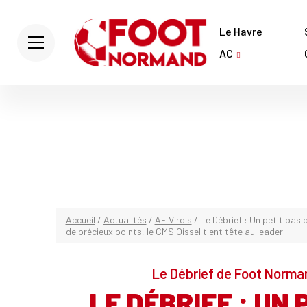
Le Havre
AC
Accueil
/
Actualités
/
AF Virois
/
Le Débrief : Un petit pas 
de précieux points, le CMS Oissel tient tête au leader
Le Débrief de Foot Norman
LE DÉBRIEF : UN 