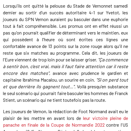
Lorsqu'ils ont quitté la pelouse du Stade de Vernonnet samedi
dernier au sortir d'un succès autoritaire 4-1 sur Yvetot, les
joueurs du SPN Vernon auraient pu basculer dans une euphorie
tout à fait compréhensible. Les promus ont en effet réussi un
pas qu'on pourrait qualifier de déterminant vers le maintien, eux
qui possèdent à l'heure où sont écrites ces lignes une
confortable avance de 13 points sur la zone rouge alors qu'il ne
reste que six matches au programme. Cela dit, les joueurs de
l'Eure viennent de trop loin pour se laisser griser.
"Ça commence
à sentir bon, c'est vrai, mais il faut faire attention car il reste
encore des matches"
, avance avec prudence le gardien et
capitaine Ibrahima Macalou, un sourire en coin.
"Si on perd tout
et que derrière ils gagnent tout...".
Voilà presqu'en substance
le seul scénario qui pourrait faire basculer les hommes de Franck
Stient, un scénario qui ne tient toutefois pas la route.
Les joueurs de Vernon, la rédaction de Foot Normand avait eu le
plaisir de les mettre en avant lors de
leur victoire pleine de
panache en finale de la Coupe de Normandie 2022
contre l'US