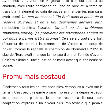
Avranches (2-1). Alors en Régional 2, le club est reparti au
charbon, avec l'élite normande en ligne de mire et, à force de
travail, a finalement eu gain de cause en mai dernier, non sans
avoir aussi
"un peu de chance"
.
"On était dans la poule de la
réserve d'Évreux et on a fini deuxièmes derrière eux"
,
rembobine Ibrahima Macalou.
"Ils ont eu des problèmes
financiers, leur équipe première a été rétrogradée et c'est ce
qui nous a permis d'être promus"
. Cela serait toutefois fort
réducteur de résumer la promotion de Vernon à un coup de
poker. Comme le rappelle le champion de Normandie 2022, le
club de l'Eure avait manqué la montée d'un rien l'année d'avant.
Ce n'était donc qu'une question de mois avant que son heure ne
sonne.
Promu mais costaud
Finalement, tous les doutes possibles, Vernon les a levés sur le
terrain. C'est peu dire que le promu impressionne depuis le début
de saison et sa place sur le podium résume à elle seule son
adaptation express à un niveau plus impitoyable que jamais