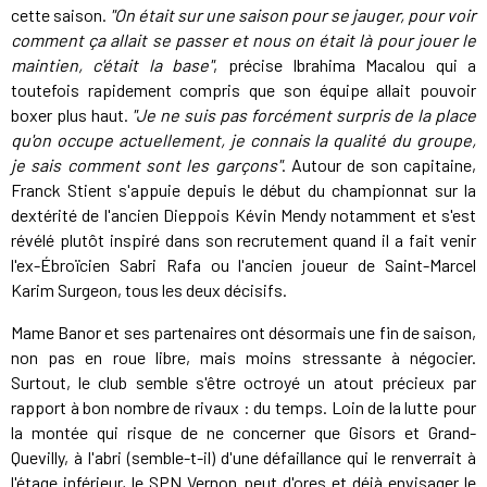
cette saison.
"On était sur une saison pour se jauger, pour voir
comment ça allait se passer et nous on était là pour jouer le
maintien, c'était la base"
, précise Ibrahima Macalou qui a
toutefois rapidement compris que son équipe allait pouvoir
boxer plus haut.
"Je ne suis pas forcément surpris de la place
qu'on occupe actuellement, je connais la qualité du groupe,
je sais comment sont les garçons"
. Autour de son capitaine,
Franck Stient s'appuie depuis le début du championnat sur la
dextérité de l'ancien Dieppois Kévin Mendy notamment et s'est
révélé plutôt inspiré dans son recrutement quand il a fait venir
l'ex-Ébroïcien Sabri Rafa ou l'ancien joueur de Saint-Marcel
Karim Surgeon, tous les deux décisifs.
Mame Banor et ses partenaires ont désormais une fin de saison,
non pas en roue libre, mais moins stressante à négocier.
Surtout, le club semble s'être octroyé un atout précieux par
rapport à bon nombre de rivaux : du temps. Loin de la lutte pour
la montée qui risque de ne concerner que Gisors et Grand-
Quevilly, à l'abri (semble-t-il) d'une défaillance qui le renverrait à
l'étage inférieur, le SPN Vernon peut d'ores et déjà envisager le