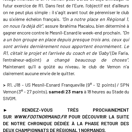
futur exercice de R1. Dans l'est de l'Eure, l'objectif est d'ailleurs
on ne peut plus simple : il s'agit avant tout de pérenniser le club
au sixième échelon français.
"On a notre place en Régional 1,
on nous l'a déjà dit"
, assure Ibrahima Macalou, bien déterminé à
gagner encore contre le Mesnil-Esnard le week-end prochain.
"On
a un bon groupe en place depuis presque trois ans, ceux qui
sont arrivés dernièrement nous apportent énormément. Le
R1, c'était le projet et l'arrivée du coach et de 'Gaby'
(De Faria,
l'entraîneur-adjoint)
a changé beaucoup de choses"
.
Maintenant qu'il a goûté au niveau, le club de Vernon n'a
clairement aucune envie de le quitter.
e
>
R1. J18 - US Mesnil-Esnard Franqueville (9
- 12 points) / SPN
e
Vernon (3
- 27 points),
samedi 23 mars
à 18 heures au Stade du
SIVOM.
► RENDEZ-VOUS TRÈS PROCHAINEMENT
SUR
WWW.FOOTNORMAND.FR
POUR DÉCOUVRIR LA SUITE
DE NOTRE CHRONIQUE DÉDIÉE À LA PHASE RETOUR DES
DEUX CHAMPIONNATS DE RÉGIONAL 1 NORMANDS.