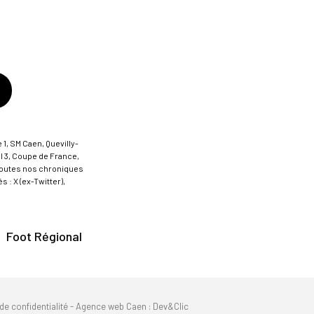
 1, SM Caen, Quevilly-
al 3, Coupe de France,
t toutes nos chroniques
 : X (ex-Twitter),
Foot Régional
de confidentialité
-
Agence web Caen
: Dev&Clic