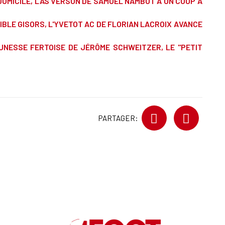
OMICILE, L'AS VERSON DE SAMUEL NAMBOT A UN COUP À
CIBLE GISORS, L'YVETOT AC DE FLORIAN LACROIX AVANCE
UNESSE FERTOISE DE JÉRÔME SCHWEITZER, LE "PETIT
PARTAGER: