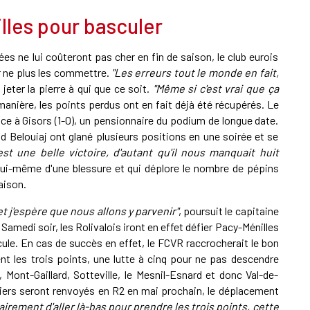
lles pour basculer
es ne lui coûteront pas cher en fin de saison, le club eurois
r ne plus les commettre.
"Les erreurs tout le monde en fait,
 jeter la pierre à qui que ce soit.
"Même si c'est vrai que ça
manière, les points perdus ont en fait déjà été récupérés. Le
ace à Gisors (1-0), un pensionnaire du podium de longue date.
d Belouiaj ont glané plusieurs positions en une soirée et se
'est une belle victoire, d'autant qu'il nous manquait huit
 lui-même d'une blessure et qui déplore le nombre de pépins
aison.
 et j'espère que nous allons y parvenir"
, poursuit le capitaine
Samedi soir, les Rolivalois iront en effet défier Pacy-Ménilles
scule. En cas de succès en effet, le FCVR raccrocherait le bon
 les trois points, une lutte à cinq pour ne pas descendre
, Mont-Gaillard, Sotteville, le Mesnil-Esnard et donc Val-de-
erniers seront renvoyés en R2 en mai prochain, le déplacement
clairement d'aller là-bas pour prendre les trois points, cette