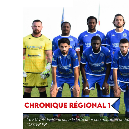
Le FC Val-de-Reuil est à la lutte pour son maintien en Rég
©FCVR FB