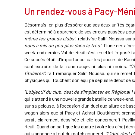
Un rendez-vous à Pacy-Méni
Désormais, en plus d'espérer que ses deux unités égaré
est déterminé à apprendre de ses erreurs passées pou
même les grands clubs"
, relativise Salif Moussa sans
nous a mis un peu plus dans le trou"
. D'une certaine 
week-end dernier, Val-de-Reuil s'est en effet imposé f
Ce succès était d'importance, car les joueurs de Rachi
sont extraits de la zone rouge, ni plus ni moins.
"C
titulaires"
, fait remarquer Salif Moussa, qui se remet
physiques qui touchent son équipe depuis le début de s
"L'objectif du club, c'est de s'implanter en Régional 1
qui s'attend à une nouvelle grande bataille ce week-end. 
sur sa pelouse, à l'occasion d'un duel aux allure de ba
wagon alors que si Pacy et Achraf Boutkhemt prennent
serait clairement dessinée et elle concernerait Pavilly
Reuil. Quand on sait que les quatre (voire les cinq) d
qui s'annonce a tout du match couperet.
"L'idée c'est 