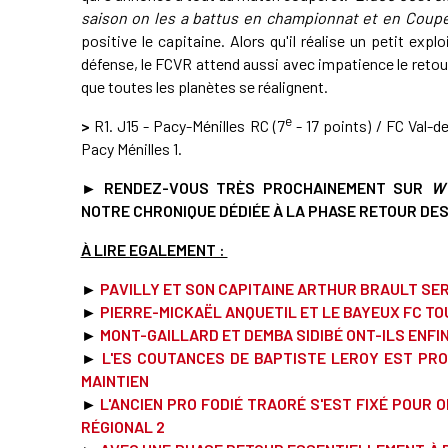
saison on les a battus en championnat et en Coupe
positive le capitaine. Alors qu'il réalise un petit exp
défense, le FCVR attend aussi avec impatience le reto
que toutes les planètes se réalignent.
e
>
R1. J15 - Pacy-Ménilles RC (7
- 17 points) / FC Val-de
Pacy Ménilles 1.
► RENDEZ-VOUS TRÈS PROCHAINEMENT SUR
W
NOTRE CHRONIQUE DÉDIÉE À LA PHASE RETOUR DE
À LIRE EGALEMENT :
►
PAVILLY ET SON CAPITAINE ARTHUR BRAULT SER
►
PIERRE-MICKAËL ANQUETIL ET LE BAYEUX FC 
►
MONT-GAILLARD ET DEMBA SIDIBÉ ONT-ILS ENFIN
►
L'ES COUTANCES DE BAPTISTE LEROY EST PR
MAINTIE
N
►
L'ANCIEN PRO FODIÉ TRAORÉ S'EST FIXÉ POUR 
RÉGIONAL 2