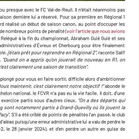
ou presque avec le FC Val-de-Reuil. Il n'était néanmoins pas
ison dernière lui a réservé. Pour sa première en Régional 1
ord réalisé un début de saison canon, au point d'occuper les
 de nombreux points de pénalité (
voir l'article que nous avions
. Relégué à la fin du championnat, Abraham Guié Guié et ses
 administratives d'Évreux et Cherbourg pour être finalement
ple, j'étais prêt pour reprendre en Régional 2"
, raconte Salif
e.
"Quand on a appris qu'on jouerait de nouveau en R1, on
c'est clairement une saison de transition"
.
plongé pour vous en faire sortir, difficile alors d'ambitionner
ous maintenir, c'est clairement notre objectif !"
abonde le
lon national, le FCVR n'a pas eu la vie facile. Il doit, d'une
 exercice partis sous d'autres cieux.
"On a des départs qui
g sont notamment partis à Grand-Quevilly où ils jouent la
Pacy"
. S'il a été criblé de points de pénalités l'an passé, le club
aléas puisqu'une erreur administrative lui a valu de perdre le
2, le 28 janvier 2024), et d'en perdre un autre en guise de