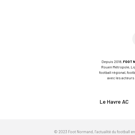
Depuis 2018,
FOOT 
Rouen Métropole, Ligu
football régional, foo
avec les acteurs 
Le Havre AC
© 2023 Foot Normand, l’actualité du football e