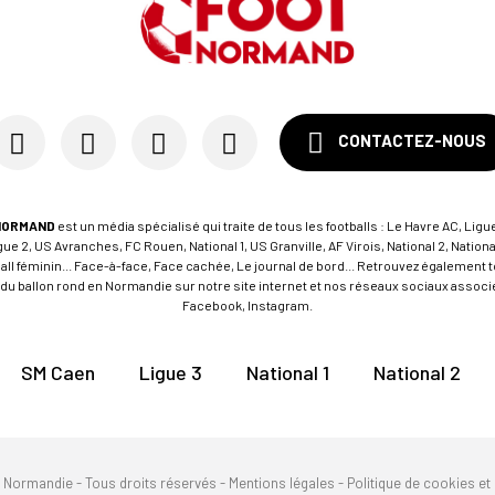
CONTACTEZ-NOUS
NORMAND
est un média spécialisé qui traite de tous les footballs : Le Havre AC, Ligue
e 2, US Avranches, FC Rouen, National 1, US Granville, AF Virois, National 2, Nation
tball féminin... Face-à-face, Face cachée, Le journal de bord... Retrouvez égalemen
du ballon rond en Normandie sur notre site internet et nos réseaux sociaux associés
Facebook, Instagram.
SM Caen
Ligue 3
National 1
National 2
n Normandie - Tous droits réservés -
Mentions légales
-
Politique de cookies et 