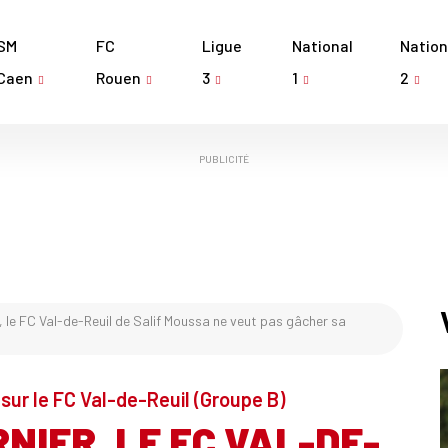
SM
FC
Ligue
National
Nation
Caen
Rouen
3
1
2
PUBLICITÉ
, le FC Val-de-Reuil de Salif Moussa ne veut pas gâcher sa
sur le FC Val-de-Reuil (Groupe B)
NIER, LE FC VAL-DE-