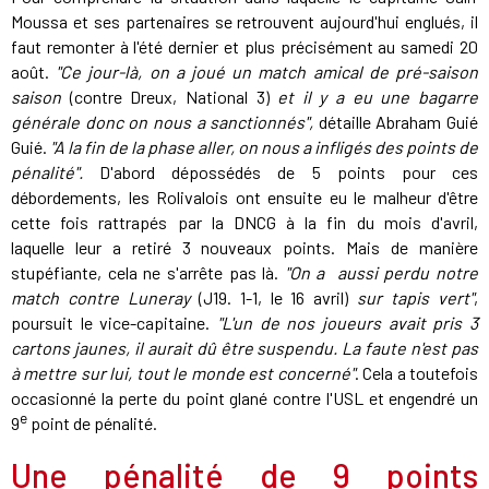
Moussa et ses partenaires se retrouvent aujourd'hui englués, il
faut remonter à l'été dernier et plus précisément au samedi 20
août.
"Ce jour-là, on a joué un match amical de pré-saison
saison
(contre Dreux, National 3)
et il y a eu une bagarre
générale donc on nous a sanctionnés",
détaille Abraham Guié
Guié.
"A la fin de la phase aller, on nous a infligés des points de
pénalité".
D'abord dépossédés de 5 points pour ces
débordements, les Rolivalois ont ensuite eu le malheur d'être
cette fois rattrapés par la DNCG à la fin du mois d'avril,
laquelle leur a retiré 3 nouveaux points. Mais de manière
stupéfiante, cela ne s'arrête pas là.
"On a aussi perdu notre
match contre Luneray
(J19. 1-1, le 16 avril)
sur tapis vert"
,
poursuit le vice-capitaine.
"L'un de nos joueurs avait pris 3
cartons jaunes, il aurait dû être suspendu. La faute n'est pas
à mettre sur lui, tout le monde est concerné"
. Cela a toutefois
occasionné la perte du point glané contre l'USL et engendré un
e
9
point de pénalité.
Une pénalité de 9 points