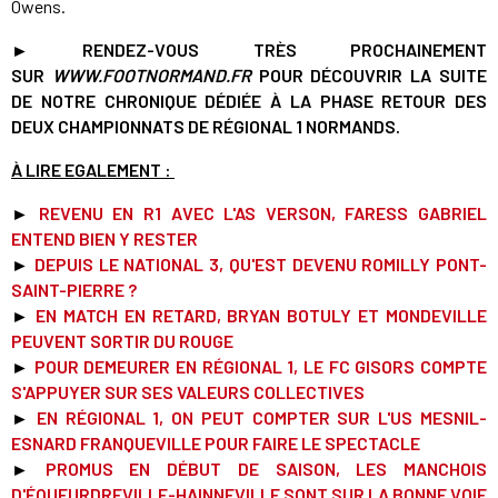
Owens.
►
RENDEZ-VOUS TRÈS PROCHAINEMENT
SUR
WWW.FOOTNORMAND.FR
POUR DÉCOUVRIR LA SUITE
DE NOTRE CHRONIQUE DÉDIÉE À LA PHASE RETOUR DES
DEUX CHAMPIONNATS DE RÉGIONAL 1 NORMANDS.
À LIRE EGALEMENT :
►
REVENU EN R1 AVEC L'AS VERSON, FARESS GABRIEL
ENTEND BIEN Y RESTER
►
DEPUIS LE NATIONAL 3, QU'EST DEVENU ROMILLY PONT-
SAINT-PIERRE ?
►
EN MATCH EN RETARD, BRYAN BOTULY ET MONDEVILLE
PEUVENT SORTIR DU ROUGE
►
POUR DEMEURER EN RÉGIONAL 1, LE FC GISORS COMPTE
S'APPUYER SUR SES VALEURS COLLECTIVES
►
EN RÉGIONAL 1, ON PEUT COMPTER SUR L'US MESNIL-
ESNARD FRANQUEVILLE POUR FAIRE LE SPECTACLE
►
PROMUS EN DÉBUT DE SAISON, LES MANCHOIS
D'ÉQUEURDREVILLE-HAINNEVILLE SONT SUR LA BONNE VOIE