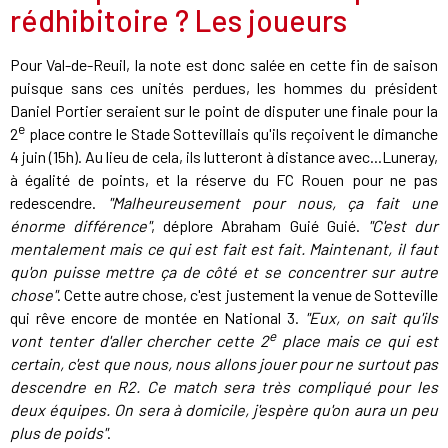
rédhibitoire ? Les joueurs
Pour Val-de-Reuil, la note est donc salée en cette fin de saison
puisque sans ces unités perdues, les hommes du président
Daniel Portier seraient sur le point de disputer une finale pour la
e
2
place contre le Stade Sottevillais qu'ils reçoivent le dimanche
4 juin (15h). Au lieu de cela, ils lutteront à distance avec...Luneray,
à égalité de points, et la réserve du FC Rouen pour ne pas
redescendre.
"Malheureusement pour nous, ça fait une
énorme différence"
, déplore Abraham Guié Guié.
"C'est dur
mentalement mais ce qui est fait est fait. Maintenant, il faut
qu'on puisse mettre ça de côté et se concentrer sur autre
chose"
. Cette autre chose, c'est justement la venue de Sotteville
qui rêve encore de montée en National 3.
"Eux, on sait qu'ils
e
vont tenter d'aller chercher cette 2
place mais ce qui est
certain, c'est que nous, nous allons jouer pour ne surtout pas
descendre en R2. Ce match sera très compliqué pour les
deux équipes. On sera à domicile, j'espère qu'on aura un peu
plus de poids"
.