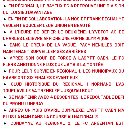
►
EN RÉGIONAL 1, LE BAYEUX FC A RETROUVÉ UNE DIVISION
QUI LUI SIED DAVANTAGE
►
EN FIN DE COLLABORATION, LA MOS ET FRANK DECHAUME
VEULENT BOUCLER LEUR UNION EN BEAUTÉ
►
À L'HEURE DE DÉFIER LE DEUXIÈME, L'YVETOT AC DE
CHARLES LELIÈVRE AFFICHE UNE FORME OLYMPIQUE
►
DANS LE CREUX DE LA VAGUE, PACY-MÉNILLES DOIT
MAINTENANT SURVEILLER SES ARRIÈRES
►
APRÈS SON COUP DE FORCE À L'ASPTT CAEN, LE FC
FLERS AMBITIONNE PLUS QUE JAMAIS LA MONTÉE
►
POUR LEUR SURVIE EN RÉGIONAL 1, LES MUNICIPAUX DU
HAVRE ONT SIX FINALES DEVANT EUX
►
CLUB HISTORIQUE DU RÉGIONAL 1 NORMAND, L'AS
TOURLAVILLE VA TREMBLER JUSQU'AU BOUT
►
SE MAINTENIR AVEC 4 DESCENTES, LE REDOUTABLE DÉFI
DU PROMU LUNERAY
►
APRÈS UN MOIS D'AVRIL COMPLEXE, L'ASPTT CAEN N'A
PLUS LA MAIN DANS LA COURSE AU NATIONAL 3
►
CONDAMNÉ AU RÉGIONAL 2, LE FC ARGENTAN EST