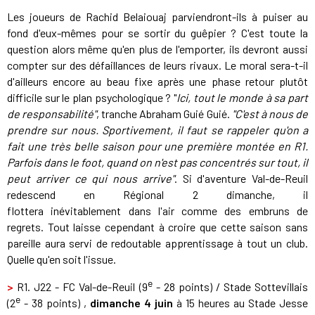
Les joueurs de Rachid Belaiouaj parviendront-ils à puiser au
fond d'eux-mêmes pour se sortir du guêpier ? C'est toute la
question alors même qu'en plus de l'emporter, ils devront aussi
compter sur des défaillances de leurs rivaux. Le moral sera-t-il
d'ailleurs encore au beau fixe après une phase retour plutôt
difficile sur le plan psychologique ? "
Ici, tout le monde à sa part
de responsabilité"
, tranche Abraham Guié Guié.
"C'est à nous de
prendre sur nous. Sportivement, il faut se rappeler qu'on a
fait une très belle saison pour une première montée en R1.
Parfois dans le foot, quand on n'est pas concentrés sur tout, il
peut arriver ce qui nous arrive"
. Si d'aventure Val-de-Reuil
redescend en Régional 2 dimanche, il
flottera inévitablement dans l'air comme des embruns de
regrets. Tout laisse cependant à croire que cette saison sans
pareille aura servi de redoutable apprentissage à tout un club.
Quelle qu'en soit l'issue.
e
>
R1. J22 - FC Val-de-Reuil (9
- 28 points) / Stade Sottevillais
e
(2
- 38 points) ,
dimanche 4 juin
à 15 heures au Stade Jesse