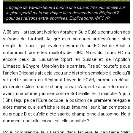
L'équipe de Val-de-Reuil a connu une saison très accomplie sur
le plan sportif mais elle risque de redescendre en Régional 2
pour des raisons extra-sportives. Explications. ©FCVR
À 36 ans, l'attaquant ivoirien Abraham Guié Guié a connu bien des
saisons de football. Au gré d'un parcours professionnel bien
rempli, le joueur qui évolue désormais au FC Val-de-Reuil a
notamment porté les maillots de l'OGC Nice, du Tours FC ou
encore ceux du Lausanne Sport en Suisse et de l'Apollon
Limassol à Chypre. Une bien belle carrière. Pas sûr toutefois que
l'ancien Orléanais ait déjà vécu une histoire semblable à celle qu'il
vit cette saison en Régional 1 avec le FCVR, promu en début
d'exercice. Alors que le championnat s'apprête à se refermer et
avant une ultime journée contre Sotteville, le dimanche 4 juin
(15h), l'équipe de l'Eure occupe la position de première relégable
alors même qu'elle affiche le deuxième meilleur bilan comptable
du groupe B et qu'elle a été sacrée championne d'automne. Mais
comment une telle chose est-elle possible ?
Pour comprendre la situation dans laquelle le capitaine Salif