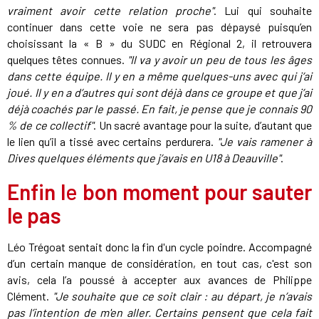
vraiment avoir cette relation proche"
. Lui qui souhaite
continuer dans cette voie ne sera pas dépaysé puisqu’en
choisissant la « B » du SUDC en Régional 2, il retrouvera
quelques têtes connues.
"Il va y avoir un peu de tous les âges
dans cette équipe. Il y en a même quelques-uns avec qui j’ai
joué. Il y en a d’autres qui sont déjà dans ce groupe et que j’ai
déjà coachés par le passé. En fait, je pense que je connais 90
% de ce collectif"
.
Un sacré avantage pour la suite, d’autant que
le lien qu’il a tissé avec certains perdurera.
"Je vais ramener à
Dives quelques éléments que j’avais en U18 à Deauville"
.
Enfin l
e
bon moment pour sauter
le pas
Léo Trégoat sentait donc la fin d'un cycle poindre. Accompagné
d’un certain manque de considération, en tout cas, c'est son
avis, cela l’a poussé à accepter aux avances de Philippe
Clément.
"Je souhaite que ce soit clair : au départ, je n’avais
pas l’intention de m'en aller. Certains pensent que cela fait