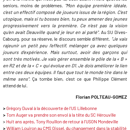
seniors, moins de problèmes.
"Mon équipe première idéale,
c’est un effectif composé de joueurs issus de la région. C’est
utopique, mais si tu bosses bien, tu peux amener des jeunes
progressivement vers la première. Ce n’est pas la vision
qu’en avait Deauville quand je leur en ai parlé".
Au SU Dives-
Cabourg, pour sa réserve, le discours semble différent.
"Je vais
rajeunir un petit peu l’effectif, mélanger ça avec quelques
joueurs d’expérience. Mais surtout, avoir des garçons qui
sont très motivés. Je vais gérer ensemble le pôle de la « B »
en R2 et de la « C » qui évolue en D1. Je dois améliorer le lien
entre ces deux équipes. Il faut que tout le monde tire dans le
même sens".
Ça tombe bien, c’est ce que Philippe Clément
attend de lui.
Florian POLTEAU-GOMEZ
>
Grégory Duval à la découverte de l’US Lillebonne
>
Tom Auger va prendre son envol à la tête du SC Hérouville
>
Huit ans après, Tony Rouillon de retour à l’USON Mondeville
>
William Louiron au CMS Oissel, du changement dans la stabilité