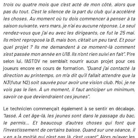
trois ou quatre mois que c’est acté de mon côté, alors que
pas du tout. C’est le silence de la part du club qui a accéléré
les choses. Au moment où tu dois commencer à penser à ta
saison suivante, vers mars, je n’ai eu aucune réponse. Le seul
rendez-vous que j’ai eu avec les dirigeants, ce fut le 25 mai.
Ils m’ont reproposé la B, mais bon, c’était un peu tard. Et pour
quel projet ? Ils me demandent à ce moment-là comment
s’est passée mon année en U18. Ils n’ont rien suivi en fait"
. Pire
selon lui, l’ASTDV ne semblait nourrir aucun projet pour ces
joueurs encore en cours de formation.
"Quand j’ai contacté la
direction au printemps, on m’a dit qu’il fallait attendre que la
N3
(futur N2)
soit sauvée pour avoir une vision club. Moi, je ne
vois pas le lien. À un moment, il faut anticiper un minimum,
savoir ce que deviendraient ces jeunes".
Le technicien commençait également à se sentir en décalage,
"lassé
.
À cet âge-là, les jeunes sont dans le passage du bac,
le permis… Et beaucoup d’autres choses qui font que
l’investissement de certains baisse. Quand sur une séance, il
y en a la moitié qui n'est pas là, c’est usant".
Alors qu’avec les