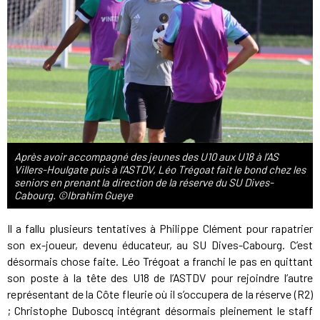
Après avoir accompagné des jeunes des U10 aux U18 à l’AS
Villers-Houlgate puis à l’ASTDV, Léo Trégoat fait le bond chez les
seniors en prenant la direction de la réserve du SU Dives-
Cabourg. ©Ibrahim Gueye
Il a fallu plusieurs tentatives à Philippe Clément pour rapatrier
son ex-joueur, devenu éducateur, au SU Dives-Cabourg. C’est
désormais chose faite. Léo Trégoat a franchi le pas en quittant
son poste à la tête des U18 de l’ASTDV pour rejoindre l’autre
représentant de la Côte fleurie où il s’occupera de la réserve (R2)
; Christophe Duboscq intégrant désormais pleinement le staff