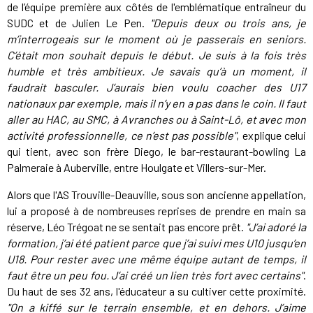
de l’équipe première aux côtés de l'emblématique entraîneur du
SUDC et de Julien Le Pen.
"Depuis deux ou trois ans, je
m’interrogeais sur le moment où je passerais en seniors.
C’était mon souhait depuis le début. Je suis à la fois très
humble et très ambitieux. Je savais qu’à un moment, il
faudrait basculer. J’aurais bien voulu coacher des U17
nationaux par exemple, mais il n’y en a pas dans le coin. Il faut
aller au HAC, au SMC, à Avranches ou à Saint-Lô, et avec mon
activité professionnelle, ce n’est pas possible"
, explique celui
qui tient, avec son frère Diego, le bar-restaurant-bowling La
Palmeraie à Auberville, entre Houlgate et Villers-sur-Mer.
Alors que l'AS Trouville-Deauville, sous son ancienne appellation,
lui a proposé à de nombreuses reprises de prendre en main sa
réserve, Léo Trégoat ne se sentait pas encore prêt.
"J’ai adoré la
formation, j’ai été patient parce que j’ai suivi mes U10 jusqu’en
U18. Pour rester avec une même équipe autant de temps, il
faut être un peu fou. J’ai créé un lien très fort avec certains"
.
Du haut de ses 32 ans, l'éducateur a su cultiver cette proximité.
"On a kiffé sur le terrain ensemble, et en dehors. J’aime