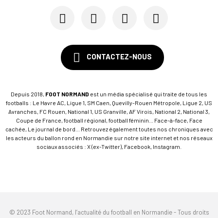
CONTACTEZ-NOUS
Depuis 2018,
FOOT NORMAND
est un média spécialisé qui traite de tous les
footballs : Le Havre AC, Ligue 1, SM Caen, Quevilly-Rouen Métropole, Ligue 2, US
Avranches, FC Rouen, National 1, US Granville, AF Virois, National 2, National 3,
Coupe de France, football régional, football féminin... Face-à-face, Face
cachée, Le journal de bord... Retrouvez également toutes nos chroniques avec
les acteurs du ballon rond en Normandie sur notre site internet et nos réseaux
sociaux associés : X (ex-Twitter), Facebook, Instagram.
© 2023 Foot Normand, l’actualité du football en Normandie - Tous droits