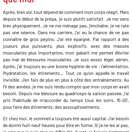
Après, bien sûr, tout dépend de comment mon corps réagit. Mais
depuis le début de la prépa, je suis plutôt satisfait. Je me sens
bien physiquement. Je ne me ménage pas, j’enchaîne, je ne rate
pas une séance. Dans ma carrière, j’ai eu la chance de ne pas
connaître de gros pépins. J’ai été épargné. Par rapport à des
joueurs plus puissants, plus explosifs, avec des masses
musculaires plus importantes, mon gabarit me permet d’éviter
pas mal de blessures musculaires. Je suis assez léger, aérien.
Après, j’ai toujours eu une bonne hygiène de vie : l’alimentation,
l’hydratation, les étirements… Tout ce qu’on appelle le travail
invisible. J’en fais de plus en plus à côté des entraînements. Au
fil des années, je me suis rendu compte que mon corps en avait
besoin. Depuis ma blessure au quadriceps la saison passée, j’ai
pris l’habitude de m’accorder du temps tous les soirs, 15-20’,
pour faire des étirements, des assouplissements.
Et chez moi, le sommeil a toujours été aussi capital. J’ai besoin
de dormir huit-neuf heures pour être en forme. Si je ne les ai pas,
je sais que je suis plus en difficulté. Avant, je faisais également