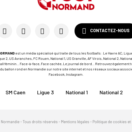
CONTACTEZ-NOUS
NORMAND
est un média spécialisé qui traite de tous les footballs : Le Havre AC, Ligue
e 2, US Avranches, FC Rouen, National 1, US Granville, AF Virois, National 2, Nation
tball féminin... Face-à-face, Face cachée, Le journal de bord... Retrouvez égalemen
du ballon rond en Normandie sur notre site internet et nos réseaux sociaux associés
Facebook, Instagram.
SM Caen
Ligue 3
National 1
National 2
n Normandie - Tous droits réservés -
Mentions légales
-
Politique de cookies et 