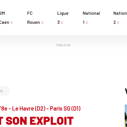
SM
FC
Ligue
National
Nation
Caen
Rouen
3
1
2
PUBLICITÉ
it
8e - Le Havre (D2) - Paris SG (D1)
T SON EXPLOIT