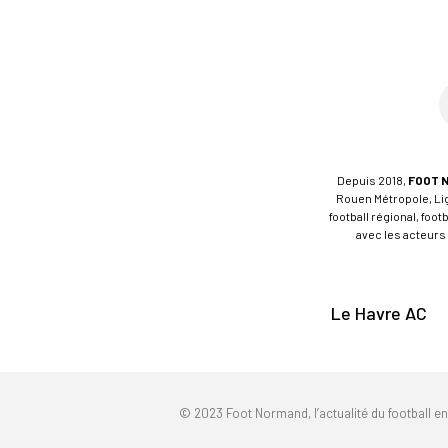
Depuis 2018,
FOOT 
Rouen Métropole, Ligu
football régional, foo
avec les acteurs 
Le Havre AC
© 2023 Foot Normand, l’actualité du football e