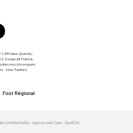
 1, SM Caen, Quevilly-
al 3, Coupe de France,
t toutes nos chroniques
 : X (ex-Twitter),
Foot Régional
de confidentialité
-
Agence web Caen
: Dev&Clic