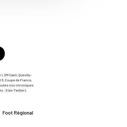
 1, SM Caen, Quevilly-
al 3, Coupe de France,
t toutes nos chroniques
 : X (ex-Twitter),
Foot Régional