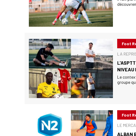
découvrent 
Foot R
LA REPRI
L'ASPTT
NIVEAU
Le contexte
groupe que
Foot R
LE MERCA
ALBAN 