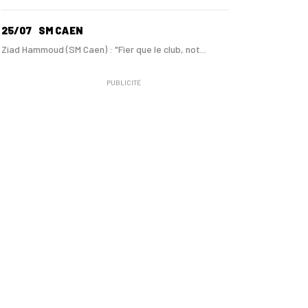
25/07
SM CAEN
Ziad Hammoud (SM Caen) : "Fier que le club, not...
PUBLICITÉ
24/07
SM CAEN - MERCATO
Hugo Lamouliatte, Mohamed Hafid, un défenseur c...
24/07
LE HAVRE AC - MERCATO
Au HAC, un contrat « pro » pour Georges Gomis, ...
23/07
LE HAVRE AC
Pour le HAC, une préparation (en grande partie)...
19/07
SM CAEN - MERCATO
Avec Mohamed Hafid, Malherbe veut frapper un gr...