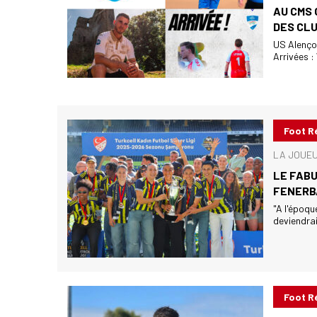
AU CMS 
DES CLU
US Alençon
Arrivées :
Foot R
LA JOUEUS
LE FABU
FENERB
"A l'époqu
deviendrai
Foot R