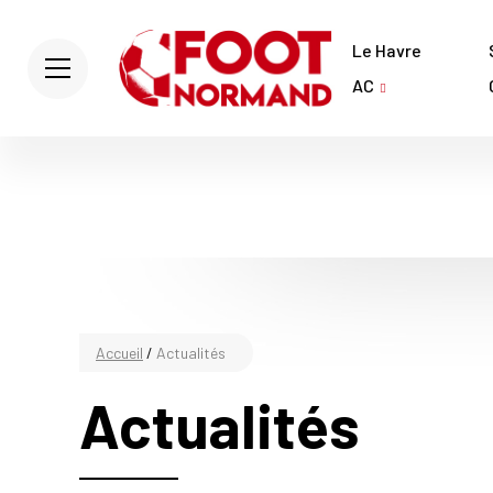
Le Havre
AC
Accueil
/
Actualités
Actualités