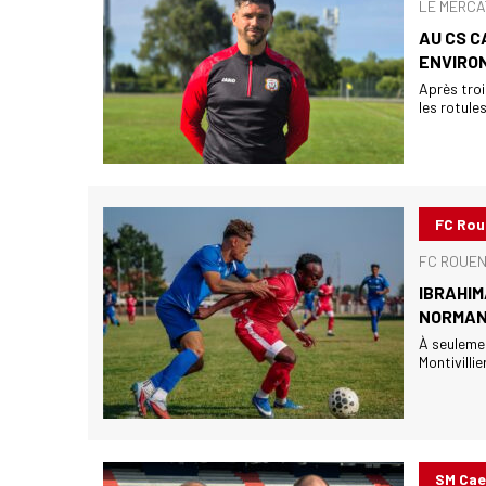
LE MERCA
AU CS C
ENVIRO
Après troi
les rotule
FC Ro
FC ROUEN 
IBRAHIM
NORMAN
À seulemen
Montivillie
SM Ca