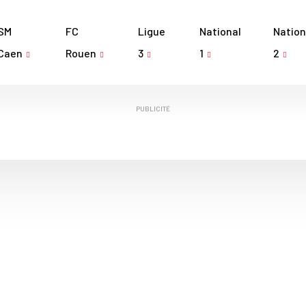
SM
FC
Ligue
National
Nation
Caen
Rouen
3
1
2
PUBLICITÉ