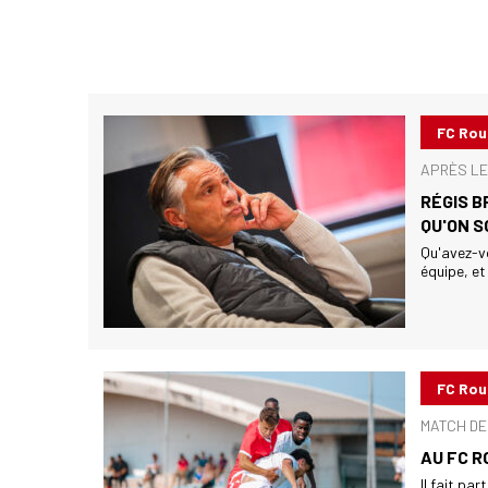
FC Ro
APRÈS LE
RÉGIS B
QU'ON S
Qu'avez-v
équipe, et
FC Ro
MATCH DE 
AU FC R
Il fait pa