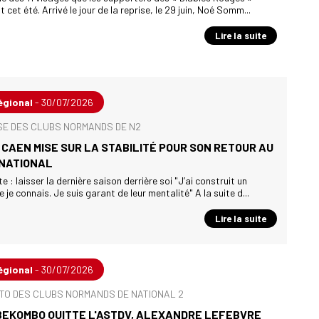
cet été. Arrivé le jour de la reprise, le 29 juin, Noé Somm...
Lire la suite
égional
- 30/07/2026
SE DES CLUBS NORMANDS DE N2
 CAEN MISE SUR LA STABILITÉ POUR SON RETOUR AU
 NATIONAL
 : laisser la dernière saison derrière soi "J’ai construit un
 je connais. Je suis garant de leur mentalité" A la suite d...
Lire la suite
égional
- 30/07/2026
TO DES CLUBS NORMANDS DE NATIONAL 2
BEKOMBO QUITTE L'ASTDV, ALEXANDRE LEFEBVRE