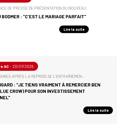
CE DE PRESSE DE PRÉSENTATION DU NOUVEAU...
 BODMER : "C'EST LE MARIAGE PARFAIT"
Lire la suite
re AC
- 23/07/2026
AINES APRÈS LA REPRISE DE L'ENTRAÎNEMEN...
DIGARD : "JE TIENS VRAIMENT À REMERCIER BEN
BLUE CROW) POUR SON INVESTISSEMENT
NEL"
Lire la suite