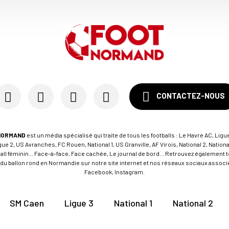
CONTACTEZ-NOUS
NORMAND
est un média spécialisé qui traite de tous les footballs : Le Havre AC, Ligue
e 2, US Avranches, FC Rouen, National 1, US Granville, AF Virois, National 2, Nation
tball féminin... Face-à-face, Face cachée, Le journal de bord... Retrouvez égalemen
du ballon rond en Normandie sur notre site internet et nos réseaux sociaux associés
Facebook, Instagram.
SM Caen
Ligue 3
National 1
National 2