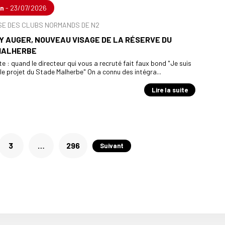
en
- 23/07/2026
SE DES CLUBS NORMANDS DE N2
 AUGER, NOUVEAU VISAGE DE LA RÉSERVE DU
MALHERBE
e : quand le directeur qui vous a recruté fait faux bond "Je suis
le projet du Stade Malherbe" On a connu des intégra...
Lire la suite
3
…
296
Suivant