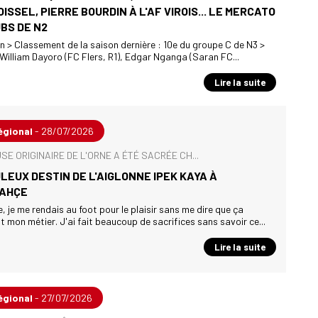
OISSEL, PIERRE BOURDIN À L'AF VIROIS... LE MERCATO
BS DE N2
 > Classement de la saison dernière : 10e du groupe C de N3 >
 William Dayoro (FC Flers, R1), Edgar Nganga (Saran FC...
Lire la suite
égional
- 28/07/2026
E ORIGINAIRE DE L'ORNE A ÉTÉ SACRÉE CH...
LEUX DESTIN DE L'AIGLONNE IPEK KAYA À
AHÇE
e, je me rendais au foot pour le plaisir sans me dire que ça
t mon métier. J'ai fait beaucoup de sacrifices sans savoir ce...
Lire la suite
égional
- 27/07/2026