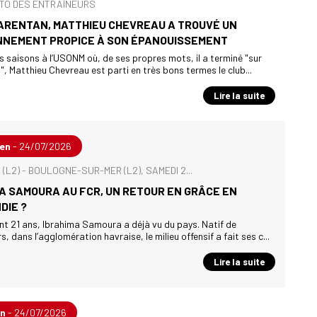
TO DES ENTRAÎNEURS
ARENTAN, MATTHIEU CHEVREAU A TROUVÉ UN
NNEMENT PROPICE À SON ÉPANOUISSEMENT
s saisons à l’USONM où, de ses propres mots, il a terminé "sur
s", Matthieu Chevreau est parti en très bons termes le club...
Lire la suite
uen
- 24/07/2026
(L2) - BOULOGNE-SUR-MER (L2), SAMEDI 2...
A SAMOURA AU FCR, UN RETOUR EN GRÂCE EN
DIE ?
t 21 ans, Ibrahima Samoura a déjà vu du pays. Natif de
rs, dans l’agglomération havraise, le milieu offensif a fait ses c...
Lire la suite
en
- 24/07/2026