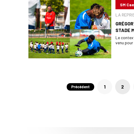
SM Ca
LA REPRI
GRÉGORY
STADE 
Le context
venu pour 
Pagination
1
2
Précédent
des
publications