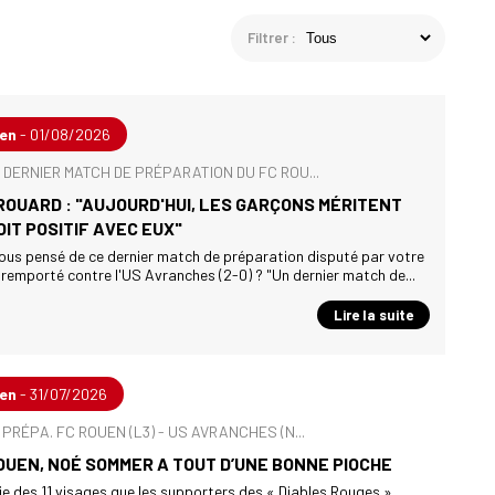
Filtrer :
uen
- 01/08/2026
 DERNIER MATCH DE PRÉPARATION DU FC ROU...
ROUARD : "AUJOURD'HUI, LES GARÇONS MÉRITENT
OIT POSITIF AVEC EUX"
ous pensé de ce dernier match de préparation disputé par votre
 remporté contre l'US Avranches (2-0) ? "Un dernier match de...
Lire la suite
uen
- 31/07/2026
PRÉPA. FC ROUEN (L3) - US AVRANCHES (N...
OUEN, NOÉ SOMMER A TOUT D’UNE BONNE PIOCHE
rtie des 11 visages que les supporters des « Diables Rouges »