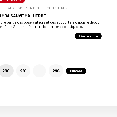
 BORDEAUX / SM CAEN 0-0 : LE COMPTE RENDU
SAMBA SAUVE MALHERBE
 une partie des observateurs et des supporters depuis le début
on, Brice Samba a fait taire les derniers sceptiques c...
Lire la suite
290
291
…
296
Suivant