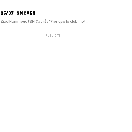
25/07
SM CAEN
Ziad Hammoud (SM Caen) : "Fier que le club, not...
PUBLICITÉ
24/07
SM CAEN - MERCATO
Hugo Lamouliatte, Mohamed Hafid, un défenseur c...
24/07
LE HAVRE AC - MERCATO
Au HAC, un contrat « pro » pour Georges Gomis, ...
23/07
LE HAVRE AC
Pour le HAC, une préparation (en grande partie)...
19/07
SM CAEN - MERCATO
Avec Mohamed Hafid, Malherbe veut frapper un gr...