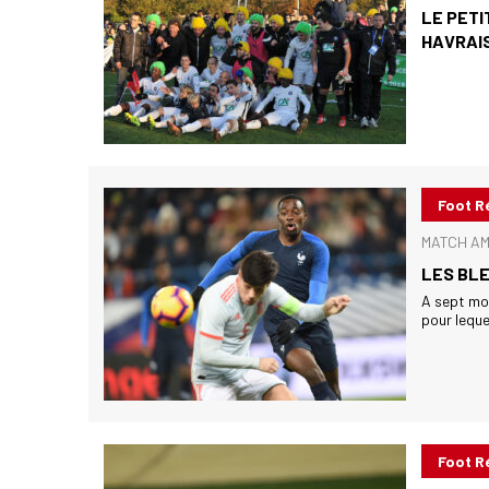
LE PETI
HAVRAI
Foot R
MATCH AM
LES BL
A sept moi
pour lequel
Foot R