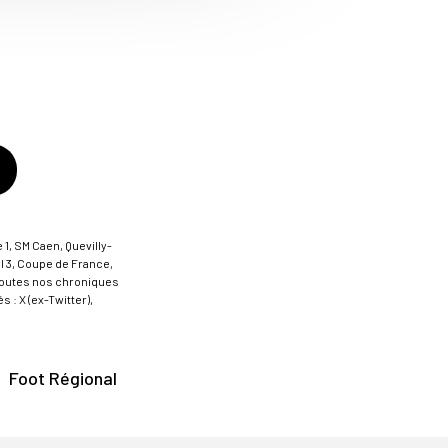
 1, SM Caen, Quevilly-
al 3, Coupe de France,
t toutes nos chroniques
 : X (ex-Twitter),
Foot Régional