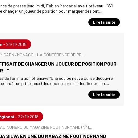
nce de presse jeudi midi, Fabien Mercadal avait prévenu : "S'il
de changer un joueur de position pour marquer des but...
Lire la suite
en
- 23/11/2018
 SM CAEN /MONACO : LA CONFÉRENCE DE PR...
UFFISAIT DE CHANGER UN JOUEUR DE POSITION POUR
..."
s de l'animation offensive "Une équipe neuve qui se découvre"
connaît un p'tit creux (deux points pris sur les 15 derniers...
Lire la suite
égional
- 22/11/2018
AU NUMÉRO DU MAGAZINE FOOT NORMAND (N°1...
DA SILVA EN UNE DU MAGAZINE FOOT NORMAND