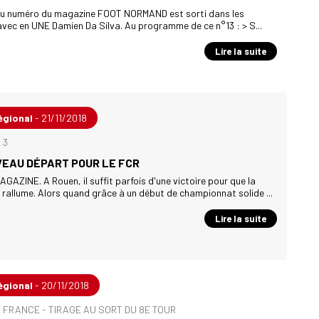
u numéro du magazine FOOT NORMAND est sorti dans les
vec en UNE Damien Da Silva. Au programme de ce n°13 : > S...
Lire la suite
égional
- 21/11/2018
 3
EAU DÉPART POUR LE FCR
GAZINE. A Rouen, il suffit parfois d'une victoire pour que la
rallume. Alors quand grâce à un début de championnat solide ...
Lire la suite
égional
- 20/11/2018
 FRANCE - TIRAGE AU SORT DU 8E TOUR