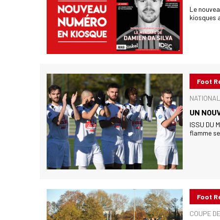
Le nouvea
kiosques a
Foot R
NATIONAL
UN NOUV
ISSU DU MA
flamme se 
Foot R
COUPE DE