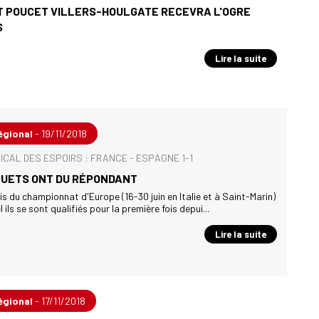
T POUCET VILLERS-HOULGATE RECEVRA L'OGRE
S
Lire la suite
égional
- 19/11/2018
ICAL DES ESPOIRS : FRANCE - ESPAGNE 1-1
EUETS ONT DU RÉPONDANT
s du championnat d'Europe (16-30 juin en Italie et à Saint-Marin)
 ils se sont qualifiés pour la première fois depui...
Lire la suite
égional
- 17/11/2018