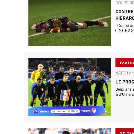
COUPE DE 
CONTRE 
HIÉRARC
Coupe de 
(L2) 0-2 S
Foot R
MATCH AMI
LE PRO
Deux ans a
à d'Ornano.
SM Ca