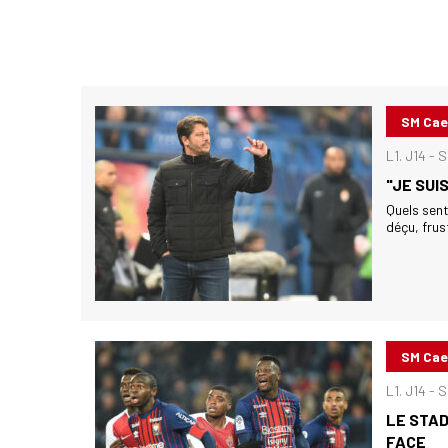
SM Ca
L1. J14 - 
"JE SUI
Quels sent
déçu, frust
SM Ca
L1. J14 -
LE STAD
FACE