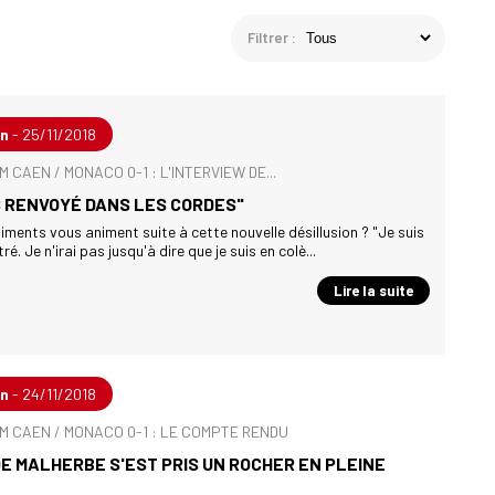
Filtrer :
en
- 25/11/2018
SM CAEN / MONACO 0-1 : L'INTERVIEW DE...
S RENVOYÉ DANS LES CORDES"
iments vous animent suite à cette nouvelle désillusion ? "Je suis
ré. Je n'irai pas jusqu'à dire que je suis en colè...
Lire la suite
en
- 24/11/2018
 SM CAEN / MONACO 0-1 : LE COMPTE RENDU
E MALHERBE S'EST PRIS UN ROCHER EN PLEINE