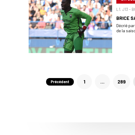
L1. J13 -
BRICE 
Décrié par
de la sais
Pagination
1
…
289
Précédent
des
publications