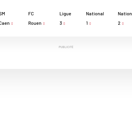
SM
FC
Ligue
National
Nation
Caen
Rouen
3
1
2
PUBLICITÉ