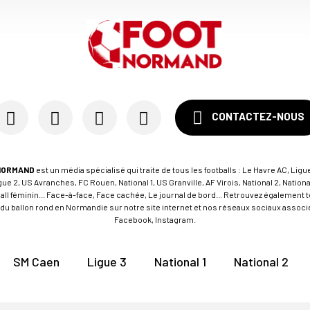
CONTACTEZ-NOUS
NORMAND
est un média spécialisé qui traite de tous les footballs : Le Havre AC, Ligue
e 2, US Avranches, FC Rouen, National 1, US Granville, AF Virois, National 2, Nation
tball féminin... Face-à-face, Face cachée, Le journal de bord... Retrouvez égalemen
du ballon rond en Normandie sur notre site internet et nos réseaux sociaux associés
Facebook, Instagram.
SM Caen
Ligue 3
National 1
National 2