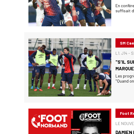
En confére
suffisait 
SM Ca
L1. J14 -
"S'IL S
MARQUER
Les progrè
"Quand on 
Foot R
LE NOUVE
DAMIEN 