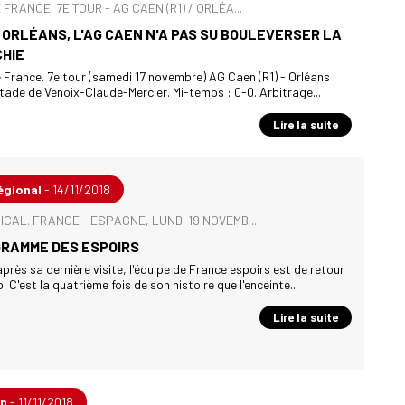
FRANCE. 7E TOUR - AG CAEN (R1) / ORLÉA...
ORLÉANS, L'AG CAEN N'A PAS SU BOULEVERSER LA
HIE
France. 7e tour (samedi 17 novembre) AG Caen (R1) - Orléans
tade de Venoix-Claude-Mercier. Mi-temps : 0-0. Arbitrage...
Lire la suite
égional
- 14/11/2018
CAL. FRANCE - ESPAGNE, LUNDI 19 NOVEMB...
GRAMME DES ESPOIRS
près sa dernière visite, l'équipe de France espoirs est de retour
 C'est la quatrième fois de son histoire que l'enceinte...
Lire la suite
en
- 11/11/2018