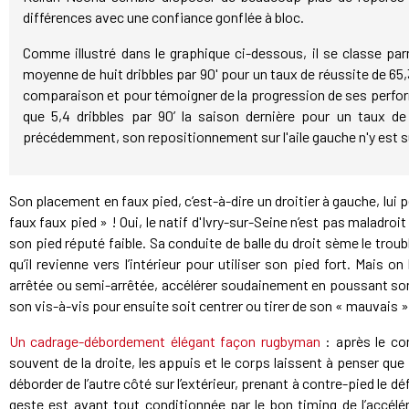
différences avec une confiance gonflée à bloc.
Comme illustré dans le graphique ci-dessous, il se classe par
moyenne de huit dribbles par 90' pour un taux de réussite de 65,
comparaison et pour témoigner de la progression de ses perform
que 5,4 dribbles par 90’ la saison dernière pour un taux
précédemment, son repositionnement sur l'aile gauche n'y est 
Son placement en faux pied, c’est-à-dire un droitier à gauche, lui p
faux faux pied » ! Oui, le natif d'Ivry-sur-Seine n’est pas maladroi
son pied réputé faible. Sa conduite de balle du droit sème le troub
qu’il revienne vers l’intérieur pour utiliser son pied fort. Mais o
arrêtée ou semi-arrêtée, accélérer soudainement en poussant son 
son vis-à-vis pour ensuite soit centrer ou tirer de son « mauvais »
Un cadrage-débordement élégant façon rugbyman
: après le con
souvent de la droite, les appuis et le corps laissent à penser qu
déborder de l’autre côté sur l’extérieur, prenant à contre-pied le d
geste est avant tout conditionnée par le bon timing de l’accélér