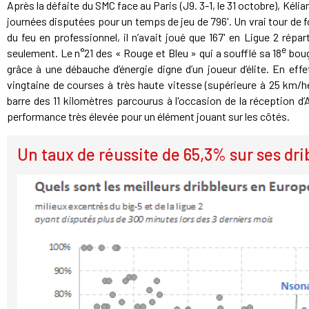
Après la défaite du SMC face au Paris (J9. 3-1, le 31 octobre), Kéli
journées disputées pour un temps de jeu de 796'. Un vrai tour de 
du feu en professionnel, il n’avait joué que 167' en Ligue 2 répa
e
seulement. Le n°21 des « Rouge et Bleu » qui a soufflé sa 18
boug
grâce à une débauche d’énergie digne d’un joueur d’élite. En effet
vingtaine de courses à très haute vitesse (supérieure à 25 km/he
barre des 11 kilomètres parcourus à l'occasion de la réception d’A
performance très élevée pour un élément jouant sur les côtés.
Un taux de réussite de 65,3% sur ses dri