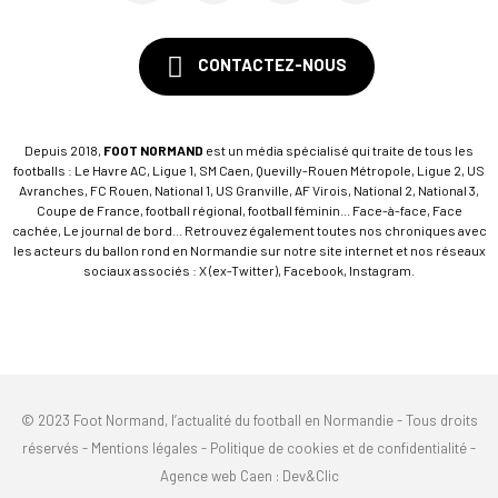
CONTACTEZ-NOUS
Depuis 2018,
FOOT NORMAND
est un média spécialisé qui traite de tous les
footballs : Le Havre AC, Ligue 1, SM Caen, Quevilly-Rouen Métropole, Ligue 2, US
Avranches, FC Rouen, National 1, US Granville, AF Virois, National 2, National 3,
Coupe de France, football régional, football féminin... Face-à-face, Face
cachée, Le journal de bord... Retrouvez également toutes nos chroniques avec
les acteurs du ballon rond en Normandie sur notre site internet et nos réseaux
sociaux associés : X (ex-Twitter), Facebook, Instagram.
© 2023 Foot Normand, l’actualité du football en Normandie - Tous droits
réservés -
Mentions légales
-
Politique de cookies et de confidentialité
-
Agence web Caen
: Dev&Clic