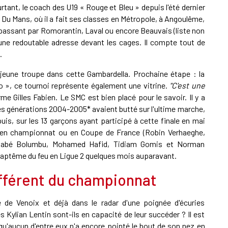
rtant, le coach des U19 « Rouge et Bleu » depuis l'été dernier
d. Du Mans, où il a fait ses classes en Métropole, à Angoulême,
n passant par Romorantin, Laval ou encore Beauvais (liste non
 une redoutable adresse devant les cages. Il compte tout de
.
jeune troupe dans cette Gambardella. Prochaine étape : la
o », ce tournoi représente également une vitrine.
"C'est une
rme Gilles Fabien. Le SMC est bien placé pour le savoir. Il y a
les générations 2004-2005* avaient butté sur l'ultime marche,
uis, sur les 13 garçons ayant participé à cette finale en mai
e, en championnat ou en Coupe de France (Robin Verhaeghe,
Diabé Bolumbu, Mohamed Hafid, Tidiam Gomis et Norman
 baptême du feu en Ligue 2 quelques mois auparavant.
férent du championnat
 de Venoix et déjà dans le radar d'une poignée d'écuries
 Kylian Lentin sont-ils en capacité de leur succéder ? Il est
qu'aucun d'entre eux n'a encore pointé le bout de son nez en