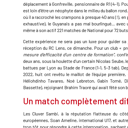
déplacement à Gonfreville, pensionnaire de R1 (4-1). Pou
est loin d'être un néophyte dans le milieu du ballon ron
où il a raccroché les crampons à presque 40 ans (!), e
exhaustive), le Guyanais a pas mal bourlingué... avec
même à son actif 221 matches de National pour 72 buts
Cette expérience ne sera pas un luxe pour guider sa 
réception du RC Lens, ce dimanche. Pour un club « pr
mesure d'efficacité d'un centre de formation"
, confi
deux ans, sous la houlette d'un certain Nicolas Seube, 
battues par Lyon au Stade de France (1-1, 5-3 tab). Dep
2022, huit ont revêtu le maillot de l'équipe premièr
Héliohdinho Tavares, Noé Lebreton, Gabin Tomé, 
Bassette), rejoignant Brahim Traoré qui avait fêté son
Un match complètement dif
Les Cluver Sambi, à la réputation flatteuse du côté
européennes, Soan Ameline, international U17, et autres
trop tôt pour répondre à cette interrogation, sachant 