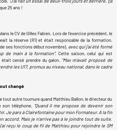
cole.
"J'ai fait un essai de deux-trois jours et derrière, ça
sque 25 ans !
ans le CV de Gilles Fabien. Lors de l'exercice précédent, le
eait la réserve (R1) et était responsable de la formation.
s de ses fonctions début novembre)
, avec qui j'ai été formé
p de main à la formation"
. Cette saison, celui qui est
 était censé prendre du galon.
"Max m'avait proposé de
rendre les U17, promus au niveau national, dans le cadre
tout changé
ne tout autre tournure quand Matthieu Ballon, le directeur du
é son téléphone.
"Quand il me propose de devenir son
ir. Je pars à Clairefontaine pour mon Formateur. A la fin
 accord. Mais je n'arrive pas à le joindre tout de suite.
j'ai reçu le coup de fil de Matthieu pour rejoindre le SM