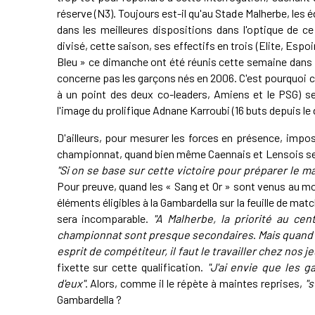
réserve (N3). Toujours est-il qu'au Stade Malherbe, le
dans les meilleures dispositions dans l'optique de c
divisé, cette saison, ses effectifs en trois (Elite, Espo
Bleu » ce dimanche ont été réunis cette semaine dans u
concerne pas les garçons nés en 2006. C'est pourquoi ce
à un point des deux co-leaders, Amiens et le PSG) se
l'image du prolifique Adnane Karroubi (16 buts depuis le
D'ailleurs, pour mesurer les forces en présence, impo
championnat, quand bien même Caennais et Lensois se 
"Si on se base sur cette victoire pour préparer le 
Pour preuve, quand les « Sang et Or » sont venus au m
éléments éligibles à la Gambardella sur la feuille de matc
sera incomparable.
"A Malherbe, la priorité au cen
championnat sont presque secondaires
.
Mais quand 
esprit de compétiteur, il faut le travailler chez nos j
fixette sur cette qualification.
"J'ai envie que les
d'eux"
. Alors, comme il le répète à maintes reprises,
"s
Gambardella ?