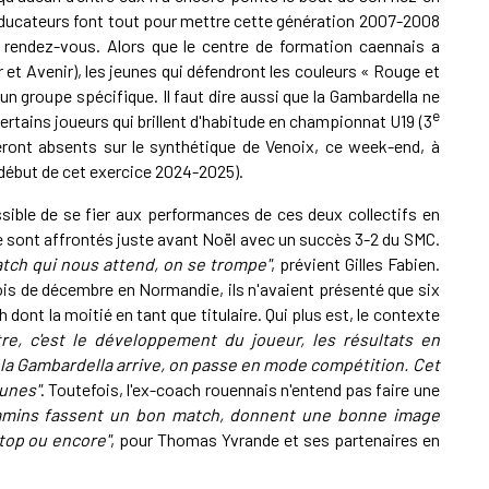
s éducateurs font tout pour mettre cette génération 2007-2008
e rendez-vous. Alors que le centre de formation caennais a
ir et Avenir), les jeunes qui défendront les couleurs « Rouge et
n groupe spécifique. Il faut dire aussi que la Gambardella ne
e
rtains joueurs qui brillent d'habitude en championnat U19 (3
ront absents sur le synthétique de Venoix, ce week-end, à
 début de cet exercice 2024-2025).
ssible de se fier aux performances de ces deux collectifs en
sont affrontés juste avant Noël avec un succès 3-2 du SMC.
match qui nous attend, on se trompe"
, prévient Gilles Fabien.
ois de décembre en Normandie, ils n'avaient présenté que six
h dont la moitié en tant que titulaire. Qui plus est, le contexte
tre, c'est le développement du joueur, les résultats en
la Gambardella arrive, on passe en mode compétition. Cet
eunes"
. Toutefois, l'ex-coach rouennais n'entend pas faire une
 gamins fassent un bon match, donnent une bonne image
top ou encore"
, pour Thomas Yvrande et ses partenaires en