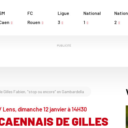
SM
FC
Ligue
National
Nation
Caen
Rouen
3
1
2
PUBLICITÉ
de Gilles Fabien, "stop ou encore" en Gambardella
 Lens, dimanche 12 janvier à 14H30
CAENNAIS DE GILLES