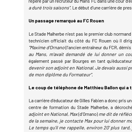
repéré par un recruteur du Mans FC dans une cour d'é
a duré trois saisons"
. Le début d'une carrière de pre
Un passage remarqué au FC Rouen
Le Stade Malherbe n'est pas le premier club normand d
technicien officiait du côté du FC Rouen où il dirig
"Maxime d'Ornano
(l'ancien entraîneur du FCR, démi
au Mans, m'avait demandé de lui donner un cou
également passé par Bourges en tant qu'éducateur
devenir son adjoint en National. Je devais aussi p
de mon diplôme du Formateur"
.
Le coup de téléphone de Matthieu Ballon qui a 
La carrière d'éducateur de Gilles Fabien a donc pris u
centre de formation du Stade Malherbe, a décroch
adjoint en National, Max
(d'Ornano)
me dit de réfléch
de la semaine, je contacte Max pour lui donner mon
Le temps qu'il me rappelle, environ 20' plus tard, 