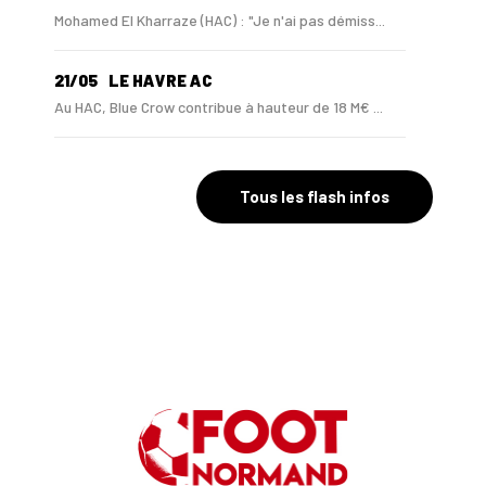
Mohamed El Kharraze (HAC) : "Je n'ai pas démiss...
21/05
LE HAVRE AC
Au HAC, Blue Crow contribue à hauteur de 18 M€ ...
07/05
LE HAVRE AC
Emmy Lefèvre et Thomas Rousseau, les « Bézots »...
Tous les flash infos
03/05
LIGUE 1
Après Marseille, les trois scénarios qui mainti...
19/03
LE HAVRE AC
Mory Diaw (HAC) : "C'est du grand n'importe quoi"