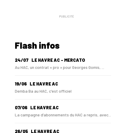
publications
PUBLICITÉ
Flash infos
24/07
LE HAVRE AC - MERCATO
Au HAC, un contrat « pro » pour Georges Gomis, ...
19/06
LE HAVRE AC
Demba Ba au HAC, c'est officiel
07/06
LE HAVRE AC
La campagne d’abonnements du HAC a repris, avec...
26/05
LE HAVRE AC