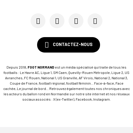
CONTACTEZ-NOUS
Depuis 2018,
FOOT NORMAND
est un média spécialisé qui traite de tous les
footballs : Le Havre AC, Ligue 1, SM Caen, Quevilly-Rouen Métropole, Ligue 2, US
Avranches, FC Rouen, National 1, US Granville, AF Virois, National 2, National 3,
Coupe de France, football régional, football féminin... Face-à-face, Face
cachée, Le journal de bord... Retrouvez également toutes nos chroniques avec
les acteurs du ballon rond en Normandie sur notre site internet et nos réseaux
sociaux associés : X (ex-Twitter), Facebook, Instagram.