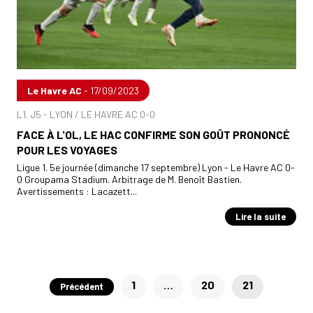
Le Havre AC
- 17/09/2023
L1. J5 - LYON / LE HAVRE AC 0-0
FACE À L'OL, LE HAC CONFIRME SON GOÛT PRONONCÉ
POUR LES VOYAGES
Ligue 1. 5e journée (dimanche 17 septembre) Lyon - Le Havre AC 0-
0 Groupama Stadium. Arbitrage de M. Benoît Bastien.
Avertissements : Lacazett...
Lire la suite
Pagination
1
…
20
21
Précédent
des