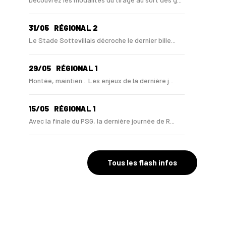
31/05
RÉGIONAL 2
Le Stade Sottevillais décroche le dernier bille...
29/05
RÉGIONAL 1
Montée, maintien... Les enjeux de la dernière j...
15/05
RÉGIONAL 1
Avec la finale du PSG, la dernière journée de R...
28/04
RÉGIONAL 1
Au Bayeux FC, Eric Fouda a annoncé son départ
Tous les flash infos
20/04
RÉGIONAL 1
Lamine Mohamadou et Amin Charef finiront la sai...