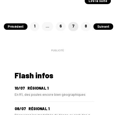
Lire la suite
Pagination
1
…
6
7
8
Précédent
Suivant
des
publications
PUBLICITÉ
Flash infos
10/07
RÉGIONAL 1
En R1, des poules encore bien géographiques
08/07
RÉGIONAL 1
Découvrez les modalités du tirage au sort des g...