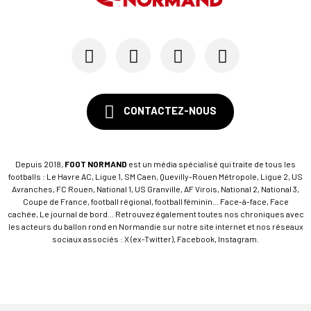
CONTACTEZ-NOUS
Depuis 2018,
FOOT NORMAND
est un média spécialisé qui traite de tous les
footballs : Le Havre AC, Ligue 1, SM Caen, Quevilly-Rouen Métropole, Ligue 2, US
Avranches, FC Rouen, National 1, US Granville, AF Virois, National 2, National 3,
Coupe de France, football régional, football féminin... Face-à-face, Face
cachée, Le journal de bord... Retrouvez également toutes nos chroniques avec
les acteurs du ballon rond en Normandie sur notre site internet et nos réseaux
sociaux associés : X (ex-Twitter), Facebook, Instagram.