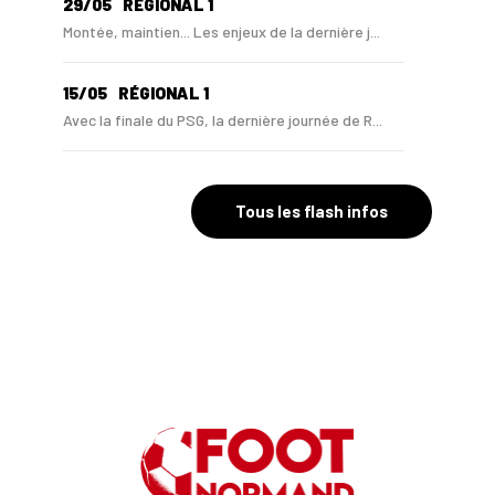
29/05
RÉGIONAL 1
Montée, maintien... Les enjeux de la dernière j...
15/05
RÉGIONAL 1
Avec la finale du PSG, la dernière journée de R...
28/04
RÉGIONAL 1
Au Bayeux FC, Eric Fouda a annoncé son départ
Tous les flash infos
20/04
RÉGIONAL 1
Lamine Mohamadou et Amin Charef finiront la sai...
23/03
LIGUE DE NORMANDIE
Montées - descentes en R1-R2, que dit le règlem...