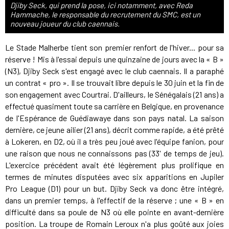
Djiby Seck, qui prend la pose, ici notamment, avec Reda
Hammache, le responsable du recrutement du SMC, est un
nouveau joueur du club caennais.
Le Stade Malherbe tient son premier renfort de l'hiver... pour sa
réserve ! Mis à l'essai depuis une quinzaine de jours avec la « B »
(N3), Djiby Seck s'est engagé avec le club caennais. Il a paraphé
un contrat « pro ». Il se trouvait libre depuis le 30 juin et la fin de
son engagement avec Courtrai. D'ailleurs, le Sénégalais (21 ans) a
effectué quasiment toute sa carrière en Belgique, en provenance
de l'Espérance de Guédiawaye dans son pays natal. La saison
dernière, ce jeune ailier (21 ans), décrit comme rapide, a été prêté
à Lokeren, en D2, où il a très peu joué avec l'équipe fanion, pour
une raison que nous ne connaissons pas (33' de temps de jeu).
L'exercice précédent avait été légèrement plus prolifique en
termes de minutes disputées avec six apparitions en Jupiler
Pro League (D1) pour un but. Djiby Seck va donc être intégré,
dans un premier temps, à l'effectif de la réserve ; une « B » en
difficulté dans sa poule de N3 où elle pointe en avant-dernière
position. La troupe de Romain Leroux n'a plus goûté aux joies