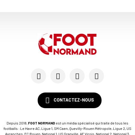
03/06
SM CAEN
SM Caen : les premières dates de la prépa
30/05
SM CAEN - MERCATO
Le Rouennais Nassim Titebah sur les tablettes d...
28/05
SM CAEN
Le Stade Malherbe sur le point de sécuriser une...
CONTACTEZ-NOUS
Depuis 2018,
FOOT NORMAND
est un média spécialisé qui traite de tous les
footballs : Le Havre AC, Ligue 1, SM Caen, Quevilly-Rouen Métropole, Ligue 2, US
Avranches, FC Rouen, National 1, US Granville, AF Virois, National 2, National 3,