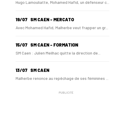
Hugo Lamouliatte, Mohamed Hafid, un défenseur c...
19/07
SM CAEN - MERCATO
Avec Mohamed Hafid, Malherbe veut frapper un gr...
15/07
SM CAEN - FORMATION
SM Caen : Julien Meilhac quitte la direction de...
13/07
SM CAEN
Malherbe renonce au repêchage de ses féminines ...
PUBLICITÉ
10/06
SM CAEN
A Malherbe, Nasser Larguet sur le point d'être ...
06/06
SM CAEN
Alexandre Raulin quitte Malherbe pour devenir n...