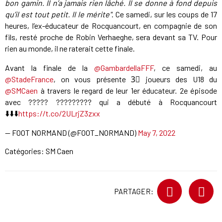
bon gamin. Il n’a jamais rien lâché. Il se donne à fond depuis
qu’il est tout petit. Il le mérite"
. Ce samedi, sur les coups de 17
heures, l’ex-éducateur de Rocquancourt, en compagnie de son
fils, resté proche de Robin Verhaeghe, sera devant sa TV. Pour
rien au monde, il ne raterait cette finale.
Avant la finale de la
@GambardellaFFF
, ce samedi, au
@StadeFrance
, on vous présente 3⃣ joueurs des U18 du
@SMCaen
à travers le regard de leur 1er éducateur. 2e épisode
avec ????? ????????? qui a débuté à Rocquancourt
⬇️⬇️⬇️
https://t.co/2ULrjZ3zxx
— FOOT NORMAND (@FOOT_NORMAND)
May 7, 2022
Catégories:
SM Caen
PARTAGER: