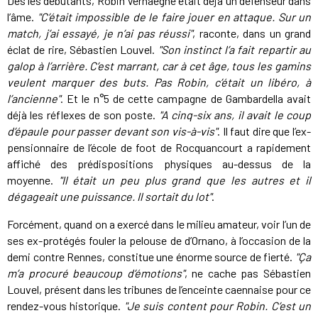
Dès les débutants, Robin Verhaeghe était déjà un défenseur dans
l’âme.
"C’était impossible de le faire jouer en attaque. Sur un
match, j’ai essayé, je n’ai pas réussi"
, raconte, dans un grand
éclat de rire, Sébastien Louvel.
"Son instinct l’a fait repartir au
galop à l’arrière. C’est marrant, car à cet âge, tous les gamins
veulent marquer des buts. Pas Robin, c’était un libéro, à
l’ancienne"
. Et le n°5 de cette campagne de Gambardella avait
déjà les réflexes de son poste.
"A cinq-six ans, il avait le coup
d’épaule pour passer devant son vis-à-vis"
. Il faut dire que l’ex-
pensionnaire de l’école de foot de Rocquancourt a rapidement
affiché des prédispositions physiques au-dessus de la
moyenne.
"Il était un peu plus grand que les autres et il
dégageait une puissance. Il sortait du lot"
.
Forcément, quand on a exercé dans le milieu amateur, voir l’un de
ses ex-protégés fouler la pelouse de d’Ornano, à l’occasion de la
demi contre Rennes, constitue une énorme source de fierté.
"Ça
m’a procuré beaucoup d’émotions"
, ne cache pas Sébastien
Louvel, présent dans les tribunes de l’enceinte caennaise pour ce
rendez-vous historique.
"Je suis content pour Robin. C’est un