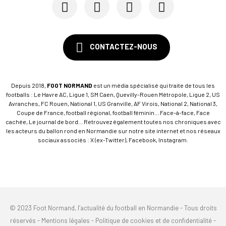
Le Stade Malherbe sur le point de sécuriser une...
CONTACTEZ-NOUS
Depuis 2018,
FOOT NORMAND
est un média spécialisé qui traite de tous les
footballs : Le Havre AC, Ligue 1, SM Caen, Quevilly-Rouen Métropole, Ligue 2, US
Avranches, FC Rouen, National 1, US Granville, AF Virois, National 2, National 3,
Coupe de France, football régional, football féminin... Face-à-face, Face
cachée, Le journal de bord... Retrouvez également toutes nos chroniques avec
les acteurs du ballon rond en Normandie sur notre site internet et nos réseaux
sociaux associés : X (ex-Twitter), Facebook, Instagram.
© 2023 Foot Normand, l’actualité du football en Normandie - Tous droits
réservés -
Mentions légales
-
Politique de cookies et de confidentialité
-