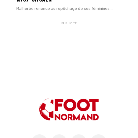
Malherbe renonce au repêchage de ses féminines ...
PUBLICITÉ
10/06
SM CAEN
A Malherbe, Nasser Larguet sur le point d'être ...
06/06
SM CAEN
Alexandre Raulin quitte Malherbe pour devenir n...
03/06
SM CAEN
SM Caen : les premières dates de la prépa
30/05
SM CAEN - MERCATO
Le Rouennais Nassim Titebah sur les tablettes d...
28/05
SM CAEN