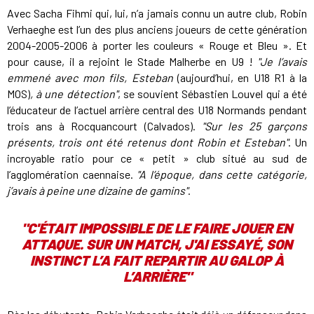
Avec Sacha Fihmi qui, lui, n’a jamais connu un autre club, Robin
Verhaeghe est l’un des plus anciens joueurs de cette génération
2004-2005-2006 à porter les couleurs « Rouge et Bleu ». Et
pour cause, il a rejoint le Stade Malherbe en U9 !
"Je l’avais
emmené avec mon fils, Esteban
(aujourd’hui, en U18 R1 à la
MOS)
, à une détection"
, se souvient Sébastien Louvel qui a été
l’éducateur de l’actuel arrière central des U18 Normands pendant
trois ans à Rocquancourt (Calvados).
"Sur les 25 garçons
présents, trois ont été retenus dont Robin et Esteban"
. Un
incroyable ratio pour ce « petit » club situé au sud de
l’agglomération caennaise.
"A l’époque, dans cette catégorie,
j’avais à peine une dizaine de gamins"
.
"C'ÉTAIT IMPOSSIBLE DE LE FAIRE JOUER EN
ATTAQUE. SUR UN MATCH, J'AI ESSAYÉ,
SON
INSTINCT L’A FAIT REPARTIR AU GALOP À
L’ARRIÈRE
"