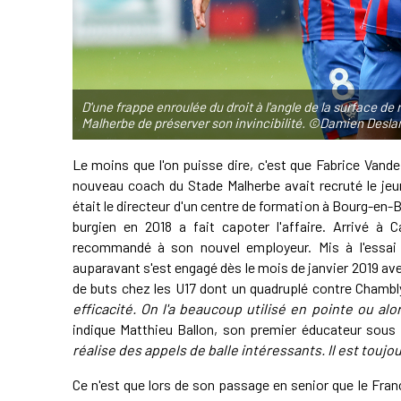
D'une frappe enroulée du droit à l'angle de la surface d
Malherbe de préserver son invincibilité. ©Damien Desl
Le moins que l'on puisse dire, c'est que Fabrice Vand
nouveau coach du Stade Malherbe avait recruté le jeun
était le directeur d'un centre de formation à Bourg-en-B
burgien en 2018 a fait capoter l'affaire. Arrivé à C
recommandé à son nouvel employeur. Mis à l'essai à
auparavant s'est engagé dès le mois de janvier 2019 av
de buts chez les U17 dont un quadruplé contre Chambl
efficacité. On l'a beaucoup utilisé en pointe ou al
indique Matthieu Ballon, son premier éducateur sous 
réalise des appels de balle intéressants. Il est toujou
Ce n'est que lors de son passage en senior que le Fra