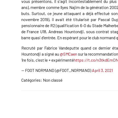
vous présentons, il s'agit incontestablement du plus
ans), membre comme Ilyes Najim de la génération 2002,
buts. Surtout, ce jeune attaquant a déjà effectué son
novembre 2019), il avait été titularisé par Pascal Du
pensionnaire de R2 (qualification 6-0 du Stade Malherbe
de France U18, Andreas Hountondji, sous contrat stagi
barre quasi d'entrée. En espérant pour le club normand q
Recruté par Fabrice Vandeputte quand ce dernier éta
Hountondji a signé au
@SMCaen
sur la recommandation 
1re fois, c'est le + expérimenté
https://t.co/n3tkdEmDN
— FOOT NORMAND (@FOOT_NORMAND)
April 3, 2021
Catégories: Non classé