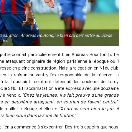
A
P
e réparation, Andreas Houtondji a bien cru permettre au Stade
andes
1
eputte connaît particulièrement bien Andreas Hountondji. Le
A
e attaquant originaire de région parisienne à l'époque où il
resse en pleine construction. Mais la relégation en N1 du club
aen la saison suivante, l'ex-responsable de la réserve l'a
1
 la Toussaint, celui qui défendait les couleurs de Torcy
S
ec le SMC. Et l'acclimatation a été express avec une douzaine
y à Venoix.
"Chez les jeunes, il a fait preuve d'une grande
ors en deuxième attaquant, en soutien de l'avant-centre"
,
le maillot « Rouge et Bleu ».
"Andreas sent bien le jeu, il
rs bien situé dans la zone de finition"
.
ncilien a commencé à s'excentrer. Des trois espoirs que nous