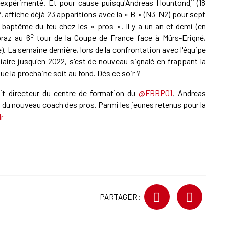
 expérimenté. Et pour cause puisqu'Andreas Hountondji (18
 affiche déjà 23 apparitions avec la « B » (N3-N2) pour sept
 baptême du feu chez les « pros ». Il y a un an et demi (en
e
praz au 6
tour de la Coupe de France face à Mûrs-Erigné,
). La semaine dernière, lors de la confrontation avec l'équipe
aire jusqu'en 2022, s'est de nouveau signalé en frappant la
ue la prochaine soit au fond. Dès ce soir ?
it directeur du centre de formation du
@FBBP01
, Andreas
du nouveau coach des pros. Parmi les jeunes retenus pour la
r
PARTAGER: