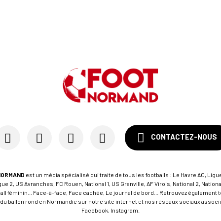
CONTACTEZ-NOUS
NORMAND
est un média spécialisé qui traite de tous les footballs : Le Havre AC, Ligue
e 2, US Avranches, FC Rouen, National 1, US Granville, AF Virois, National 2, Nation
tball féminin... Face-à-face, Face cachée, Le journal de bord... Retrouvez égalemen
du ballon rond en Normandie sur notre site internet et nos réseaux sociaux associés
Facebook, Instagram.