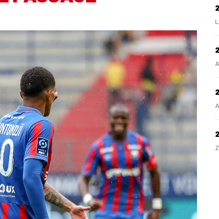
L
2
A
2
A
Z
H