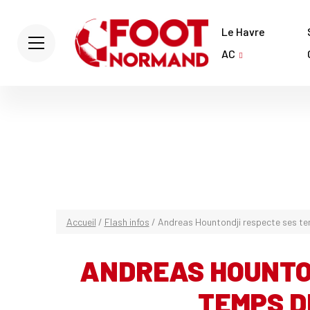
Le Havre
AC
Accueil
/
Flash infos
/
Andreas Hountondji respecte ses t
ANDREAS HOUNTO
TEMPS D