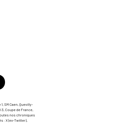
 1, SM Caen, Quevilly-
al 3, Coupe de France,
t toutes nos chroniques
 : X (ex-Twitter),