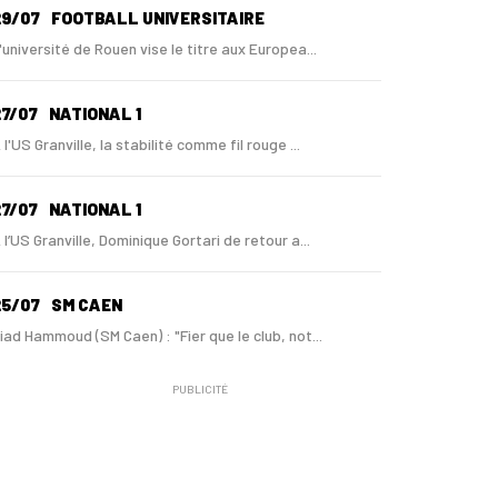
29/07
FOOTBALL UNIVERSITAIRE
'université de Rouen vise le titre aux Europea...
7/07
NATIONAL 1
 l'US Granville, la stabilité comme fil rouge ...
7/07
NATIONAL 1
 l’US Granville, Dominique Gortari de retour a...
25/07
SM CAEN
iad Hammoud (SM Caen) : "Fier que le club, not...
PUBLICITÉ
24/07
SM CAEN - MERCATO
ugo Lamouliatte, Mohamed Hafid, un défenseur c...
24/07
LE HAVRE AC - MERCATO