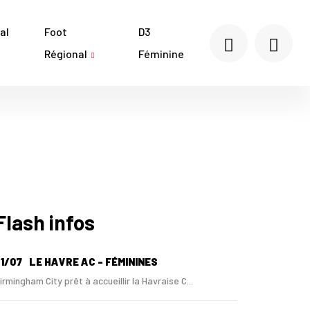
al
Foot
D3
Régional
Féminine
Flash infos
1/07
LE HAVRE AC - FÉMININES
irmingham City prêt à accueillir la Havraise C...