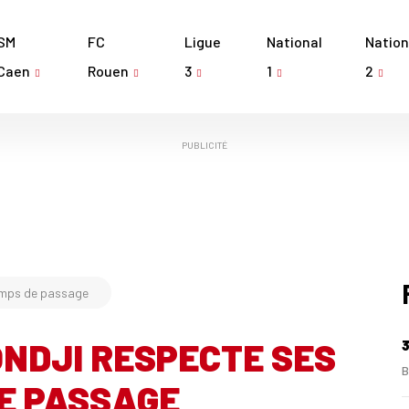
SM
FC
Ligue
National
Nation
Caen
Rouen
3
1
2
PUBLICITÉ
emps de passage
NDJI RESPECTE SES
3
B
E PASSAGE