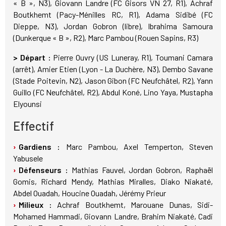
« B », N3), Giovann Landre (FC Gisors VN 27, R1), Achraf
Boutkhemt (Pacy-Ménilles RC, R1), Adama Sidibé (FC
Dieppe, N3), Jordan Gobron (libre), Ibrahima Samoura
(Dunkerque « B », R2), Marc Pambou (Rouen Sapins, R3)
> Départ :
Pierre Ouvry (US Luneray, R1), Toumani Camara
(arrêt), Amier Etien (Lyon - La Duchère, N3), Dembo Savane
(Stade Poitevin, N2), Jason Gibon (FC Neufchâtel, R2), Yann
Guillo (FC Neufchâtel, R2), Abdul Koné, Lino Yaya, Mustapha
Elyounsi
Effectif
Gardiens :
Marc Pambou, Axel Temperton, Steven
Yabusele
Défenseurs :
Mathias Fauvel, Jordan Gobron, Raphaël
Gomis, Richard Mendy, Mathias Miralles, Diako Niakaté,
Abdel Ouadah, Houcine Ouadah, Jérémy Prieur
Milieux :
Achraf Boutkhemt, Marouane Dunas, Sidi-
Mohamed Hammadi, Giovann Landre, Brahim Niakaté, Cadi