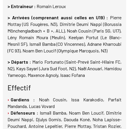
> Entraîneur :
Romain Leroux
> Arrivées (comprenant aussi celles en U19) :
Pierre
Mottay (US Fougères, N3), Dimitrie Deumi Nappi (Borussia
Mönchengladbach « B », ALL), Noah Cousin (Paris SG, U17),
Lény Romain Moura (Meulin), Keelyan Portut (Le Blanc-
Mesnil SF), Ismaïl Bamba (CO Vincennes), Adnane Kharroubi
(FC 93), Noam Ben Loucif (Olympique Marcquois, N3)
> Départs :
Mario Fortunato (Saint-Prevé Saint-Hilaire FC,
N2), Kays Sayari (Jura Sud Foot, N2), Naël Anouari, Hamidou
Yameogo, Maxence Agnoly, Isaac Fofana
Effectif
Gardiens :
Noah Cousin, Issa Karakodio, Parfait
Mandanda, Lucas Vovard
Défenseurs :
Ismaïl Bamba, Noam Ben Loucif, Dimitrie
Deumi Nappi, Djulys Gomis, Daouda Koné, Noha Lapisse-
Pouchard, Antoine Lepeltier, Pierre Mottay, Tristan Rozier,