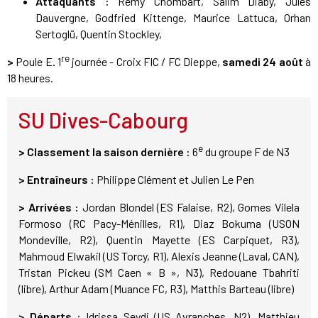
Attaquants :
Rémy Chombart, Salim Diaby, Jules
Dauvergne, Godfried Kittenge, Maurice Lattuca, Orhan
Sertoglü, Quentin Stockley,
re
>
Poule E. 1
journée - Croix FIC / FC Dieppe,
samedi 24 août
à
18 heures.
SU Dives-Cabourg
e
> Classement la saison dernière :
6
du groupe F de N3
> Entraîneurs :
Philippe Clément et Julien Le Pen
> Arrivées :
Jordan Blondel (ES Falaise, R2), Gomes Vilela
Formoso (RC Pacy-Ménilles, R1), Diaz Bokuma (USON
Mondeville, R2), Quentin Mayette (ES Carpiquet, R3),
Mahmoud Elwakil (US Torcy, R1), Alexis Jeanne (Laval, CAN),
Tristan Pickeu (SM Caen « B », N3), Redouane Tbahriti
(libre), Arthur Adam (Muance FC, R3), Matthis Barteau (libre)
> Départs :
Idrissa Seydi (US Avranches, N2), Matthieu