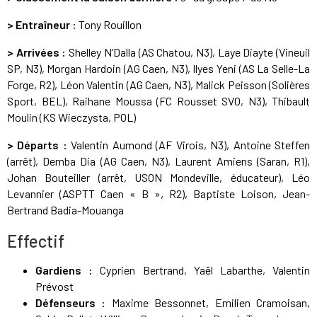
> Entraîneur :
Tony Rouillon
> Arrivées :
Shelley N’Dalla (AS Chatou, N3), Laye Diayte (Vineuil
SP, N3), Morgan Hardoin (AG Caen, N3), Ilyes Yeni (AS La Selle-La
Forge, R2), Léon Valentin (AG Caen, N3), Malick Peisson (Solières
Sport, BEL), Raihane Moussa (FC Rousset SVO, N3), Thibault
Moulin (KS Wieczysta, POL)
> Départs :
Valentin Aumond (AF Virois, N3), Antoine Steffen
(arrêt), Demba Dia (AG Caen, N3), Laurent Amiens (Saran, R1),
Johan Bouteiller (arrêt, USON Mondeville, éducateur), Léo
Levannier (ASPTT Caen « B », R2), Baptiste Loison, Jean-
Bertrand Badia-Mouanga
Effectif
Gardiens :
Cyprien Bertrand, Yaël Labarthe, Valentin
Prévost
Défenseurs :
Maxime Bessonnet, Emilien Cramoisan,