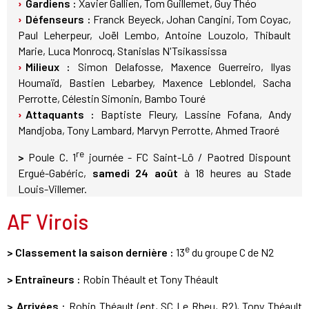
Gardiens :
Xavier Gallien, Tom Guillemet, Guy Théo
Défenseurs :
Franck Beyeck, Johan Cangini, Tom Coyac,
Paul Leherpeur, Joël Lembo, Antoine Louzolo, Thibault
Marie, Luca Monrocq, Stanislas N'Tsikassissa
Milieux :
Simon Delafosse, Maxence Guerreiro, Ilyas
Houmaïd, Bastien Lebarbey, Maxence Leblondel, Sacha
Perrotte, Célestin Simonin, Bambo Touré
Attaquants :
Baptiste Fleury, Lassine Fofana, Andy
Mandjoba, Tony Lambard, Marvyn Perrotte, Ahmed Traoré
re
>
Poule C. 1
journée - FC Saint-Lô / Paotred Dispount
Ergué-Gabéric,
samedi 24 août
à 18 heures au Stade
Louis-Villemer.
AF Virois
e
> Classement la saison dernière :
13
du groupe C de N2
> Entraîneurs :
Robin Théault et Tony Théault
> Arrivées :
Robin Théault (ent, SC Le Rheu, R2), Tony Théault