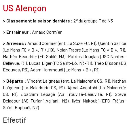
US Alençon
e
> Classement la saison dernière :
2
du groupe F de N3
> Entraîneur :
Arnaud Cormier
> Arrivées :
Arnaud Cormier (ent, La Suze FC, R1), Quentin Gallice
(Le Mans FC « B », R1/U19), Nolan Traoré (Le Mans FC « B », R1),
Mathéo Beaudrier (FC Sablé, N3), Patrick Douglas (JSC Nantes-
Bellevue, R1), Lucas Liger (FC Saint-Lô, N3-R1), Théo Bisson (ES
Ecouves, R3), Adam Hammoudi (Le Mans « B », R1)
> Départs :
Vincent Laigneau (ent, La Maladrerie OS, R1), Nathan
Laigneau (La Maladrerie OS, R1), Ajmal Angatahi (La Maladrerie
OS, R1), Joachim Lepage (AS Trouville-Deauville, R1), Steve
Delacour (AS Furiani-Agliani, N2), Ilyès Nakoubi (EFC Fréjus-
Saint-Raphaël, N2)
Effectif