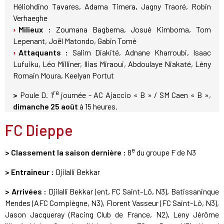
Héliohdino Tavares, Adama Timera, Jagny Traoré, Robin
Verhaeghe
Milieux :
Zoumana Bagbema, Josué Kimboma, Tom
Lepenant, Joël Matondo, Gabin Tomé
Attaquants :
Salim Diakité, Adnane Kharroubi, Isaac
Lufuiku, Léo Milliner, Ilias Miraoui, Abdoulaye Niakaté, Lény
Romain Moura, Keelyan Portut
re
>
Poule D. 1
journée - AC Ajaccio « B » / SM Caen « B »,
dimanche 25 août
à 15 heures.
FC Dieppe
e
> Classement la saison dernière :
8
du groupe F de N3
> Entraîneur :
Djilalli Bekkar
> Arrivées :
Djilalli Bekkar (ent, FC Saint-Lô, N3), Batissaninque
Mendes (AFC Compiègne, N3), Florent Vasseur (FC Saint-Lô, N3),
Jason Jacqueray (Racing Club de France, N2), Leny Jérôme