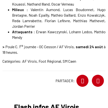
Kouassi, Nathand Illand, Oscar Verneau
Milieux :
Valentin Aumond, Lucas Boudonnet, Hugo
Bretagne, Noah Epailly, Mathéo Gaillard, Enzo Kowalczyk,
Reda Lamrabette, Florian Lefèvre, Matthias Mathevet,
Jordan Perrier
Attaquants :
Erwan Kawczynski, Lohann Ledos, Mattéo
Mendy
re
>
Poule C. 1
journée - OC Cesson / AF Virois,
samedi 24 août
à
18 heures.
Catégories:
AF Virois
,
Foot Régional
,
SM Caen
PARTAGER:
Flash infos AF Virois