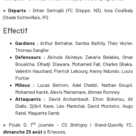
> Départs :
Orhan Sertoglü (FC Dieppe, N3), Issa Coulibaly
(Stade Sottevillais, R1)
Effectif
Gardiens :
Arthur Bettahar, Samba Bathily, Théo Vezier,
Thomas Sanglier
Défenseurs :
Akinola Akinleye, Zakaria Belabès, Omar
Bouaïcha, Elhadji Diawara, Mohamed Fall, Charles Gbaka,
Valentin Hauchard, Pierrick Lebourg, Kenny Ndondo, Louis
Portier
Milieux :
Lucas Betrom, Adel Chebbi, Nathan Goupil,
Mohamed Kanté, Alexis Mainemare, Ahman Romney
Attaquants :
David Archambault, Elton Boketsu, Ali
Diallo, Djibril Kane, Léo Maréchal, David Monteiro, Hugo
Ratel, Maguette Samb
re
>
Poule D. 1
journée - CS Brétigny / Grand-Quevilly FC,
dimanche 25 août
à 15 heures.