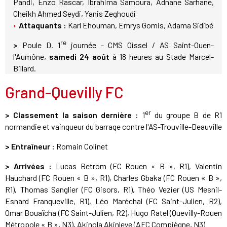
Pandi, Enzo Rascar, Ibrahima Samoura, Adnane Sarhane,
Cheikh Ahmed Seydi, Yanis Zeghoudi
Attaquants :
Karl Ehouman, Emrys Gomis, Adama Sidibé
re
>
Poule D. 1
journée - CMS Oissel / AS Saint-Ouen-
l'Aumône,
samedi 24 août
à 18 heures au Stade Marcel-
Billard.
Grand-Quevilly FC
er
> Classement la saison dernière :
1
du groupe B de R1
normandie et vainqueur du barrage contre l'AS-Trouville-Deauville
> Entraîneur :
Romain Colinet
> Arrivées :
Lucas Betrom (FC Rouen « B », R1), Valentin
Hauchard (FC Rouen « B », R1), Charles Gbaka (FC Rouen « B »,
R1), Thomas Sanglier (FC Gisors, R1), Théo Vezier (US Mesnil-
Esnard Franqueville, R1), Léo Maréchal (FC Saint-Julien, R2),
Omar Bouaïcha (FC Saint-Julien, R2), Hugo Ratel (Quevilly-Rouen
Métropole « B », N3), Akinola Akinleye (AFC Compiègne, N3)