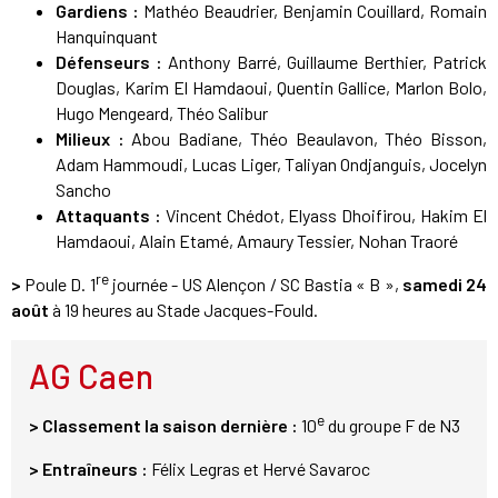
Gardiens :
Mathéo Beaudrier, Benjamin Couillard, Romain
Hanquinquant
Défenseurs :
Anthony Barré, Guillaume Berthier, Patrick
Douglas, Karim El Hamdaoui, Quentin Gallice, Marlon Bolo,
Hugo Mengeard, Théo Salibur
Milieux :
Abou Badiane, Théo Beaulavon, Théo Bisson,
Adam Hammoudi, Lucas Liger, Taliyan Ondjanguis, Jocelyn
Sancho
Attaquants :
Vincent Chédot, Elyass Dhoifirou, Hakim El
Hamdaoui, Alain Etamé, Amaury Tessier, Nohan Traoré
re
>
Poule D. 1
journée - US Alençon / SC Bastia « B »,
samedi 24
août
à 19 heures au Stade Jacques-Fould.
AG Caen
e
> Classement la saison dernière :
10
du groupe F de N3
> Entraîneurs :
Félix Legras et Hervé Savaroc