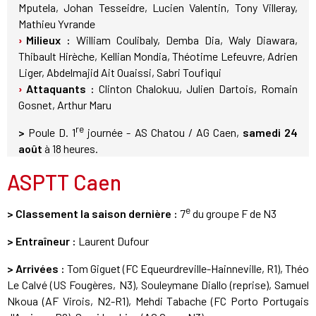
Mputela, Johan Tesseidre, Lucien Valentin, Tony Villeray,
Mathieu Yvrande
Milieux :
William Coulibaly, Demba Dia, Waly Diawara,
Thibault Hirèche, Kellian Mondia, Théotime Lefeuvre, Adrien
Liger, Abdelmajid Ait Ouaissi, Sabri Toufiqui
Attaquants :
Clinton Chalokuu, Julien Dartois, Romain
Gosnet, Arthur Maru
re
>
Poule D. 1
journée - AS Chatou / AG Caen,
samedi 24
août
à 18 heures.
ASPTT Caen
e
> Classement la saison dernière :
7
du groupe F de N3
> Entraîneur :
Laurent Dufour
> Arrivées :
Tom Giguet (FC Equeurdreville-Hainneville, R1), Théo
Le Calvé (US Fougères, N3), Souleymane Diallo (reprise), Samuel
Nkoua (AF Virois, N2-R1), Mehdi Tabache (FC Porto Portugais