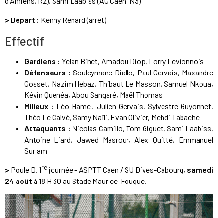
d'Amiens, R2), Sami Laabiss (AG Caen, N3)
> Départ :
Kenny Renard (arrêt)
Effectif
Gardiens :
Yelan Bihet, Amadou Diop, Lorry Levionnois
Défenseurs :
Souleymane Diallo, Paul Gervais, Maxandre
Gosset, Nazim Hebaz, Thibaut Le Masson, Samuel Nkoua,
Kévin Quenéa, Abou Sangaré, Maël Thomas
Milieux :
Léo Hamel, Julien Gervais, Sylvestre Guyonnet,
Théo Le Calvé, Samy Naïli, Evan Olivier, Mehdi Tabache
Attaquants :
Nicolas Camillo, Tom Giguet, Sami Laabiss,
Antoine Liard, Jawed Masrour, Alex Quitté, Emmanuel
Suriam
re
>
Poule D. 1
journée - ASPTT Caen / SU Dives-Cabourg,
samedi
24 août
à 18 H 30 au Stade Maurice-Fouque.