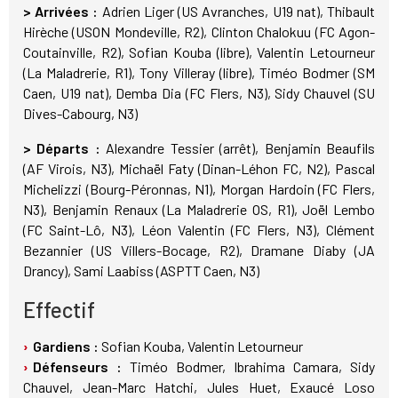
> Arrivées :
Adrien Liger (US Avranches, U19 nat), Thibault
Hirèche (USON Mondeville, R2), Clinton Chalokuu (FC Agon-
Coutainville, R2), Sofian Kouba (libre), Valentin Letourneur
(La Maladrerie, R1), Tony Villeray (libre), Timéo Bodmer (SM
Caen, U19 nat), Demba Dia (FC Flers, N3), Sidy Chauvel (SU
Dives-Cabourg, N3)
> Départs :
Alexandre Tessier (arrêt), Benjamin Beaufils
(AF Virois, N3), Michaël Faty (Dinan-Léhon FC, N2), Pascal
Michelizzi (Bourg-Péronnas, N1), Morgan Hardoin (FC Flers,
N3), Benjamin Renaux (La Maladrerie OS, R1), Joël Lembo
(FC Saint-Lô, N3), Léon Valentin (FC Flers, N3), Clément
Bezannier (US Villers-Bocage, R2), Dramane Diaby (JA
Drancy), Sami Laabiss (ASPTT Caen, N3)
Effectif
Gardiens :
Sofian Kouba, Valentin Letourneur
Défenseurs :
Timéo Bodmer, Ibrahima Camara, Sidy
Chauvel, Jean-Marc Hatchi, Jules Huet, Exaucé Loso