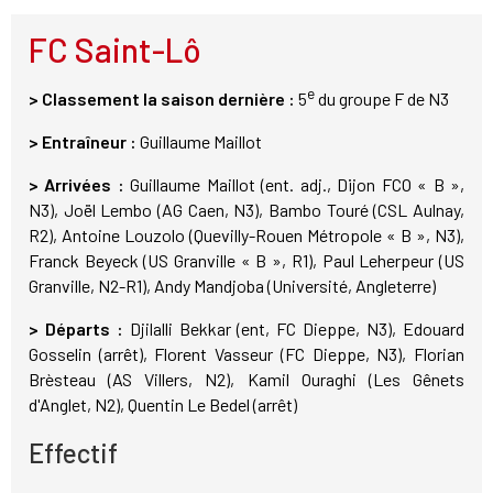
FC Saint-Lô
e
> Classement la saison dernière :
5
du groupe F de N3
> Entraîneur :
Guillaume Maillot
> Arrivées :
Guillaume Maillot (ent. adj., Dijon FCO « B »,
N3), Joël Lembo (AG Caen, N3), Bambo Touré (CSL Aulnay,
R2), Antoine Louzolo (Quevilly-Rouen Métropole « B », N3),
Franck Beyeck (US Granville « B », R1), Paul Leherpeur (US
Granville, N2-R1), Andy Mandjoba (Université, Angleterre)
> Départs :
Djilalli Bekkar (ent, FC Dieppe, N3), Edouard
Gosselin (arrêt), Florent Vasseur (FC Dieppe, N3), Florian
Brèsteau (AS Villers, N2), Kamil Ouraghi (Les Gênets
d'Anglet, N2), Quentin Le Bedel (arrêt)
Effectif