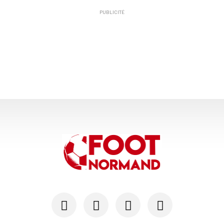
PUBLICITÉ
11/04
RÉGIONAL 1
[Vidéo] Six buts dans un seul match : le Virois...
13/03
NATIONAL 3
Le match AF Virois - Saint-Pierre-de-Milizac se...
16/10
NATIONAL 3 - MERCATO
Avec Robin Legendre, l'AF Virois se dote d'un r...
22/07
NATIONAL 3
ASPTT - SU Dives en entrée, l'US Alençon accuei...
16/07
NATIONAL 3 - MERCATO
Thibault Moulin, Adama Sidibé et Joël Lembo, re...