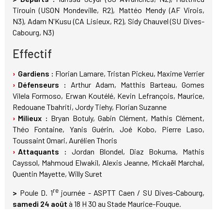
Tirouin (USON Mondeville, R2), Mattéo Mendy (AF Virois,
N3), Adam N'Kusu (CA Lisieux, R2), Sidy Chauvel (SU Dives-
Cabourg, N3)
Effectif
Gardiens :
Florian Lamare, Tristan Pickeu, Maxime Verrier
Défenseurs :
Arthur Adam, Matthis Barteau, Gomes
Vilela Formoso, Erwan Koutélé, Kevin Lefrançois, Maurice,
Redouane Tbahriti, Jordy Tiehy, Florian Suzanne
Milieux :
Bryan Botuly, Gabin Clément, Mathis Clément,
Théo Fontaine, Yanis Guérin, Joé Kobo, Pierre Laso,
Toussaint Omari, Aurélien Thoris
Attaquants :
Jordan Blondel, Diaz Bokuma, Mathis
Cayssol, Mahmoud Elwakil, Alexis Jeanne, Mickaël Marchal,
Quentin Mayette, Willy Suret
re
>
Poule D. 1
journée - ASPTT Caen / SU Dives-Cabourg,
samedi 24 août
à 18 H 30 au Stade Maurice-Fouque.