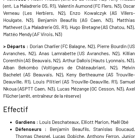
(ent, La Maladrerie OS, R1), Valentin Aumond (FC Flers, N3), Oscar
Verneau (Les Herbiers, N2), Enzo Kowalczyk (AS Villers-
Houlgate, N3), Benjamin Beaufils (AG Caen, N3), Matthias
Mathevet (La Maladrerie OS, R1), Hugo Bretagne (AS Chatou, N3),
Mattéo Mendy (AF Virois, N3)
> Départs :
Dorian Charlier (FC Balagne, N2), Pierre Bourdin (US
Avranches, N2), Anas Lamrabette (US Avranches, N2), Killian
Corenthin (AS Beauvais, N2), Arthur Dallois (Hauts Lyonnais, N3),
Alban Bekombo (Voltigeurs de Châteaubriant, N2), Melvin
Bachelet (AS Beauvais, N2), Keny Bertheaume (AS Trouville-
Deauville, R1), Louis Pilitieri (AS Trouville-Deauville, R1), Samuel
Nkoua (ASPTT Caen, N3), Lucas Mézange (OC Cesson, N3), Axel
Flücher (arrêt, entraîneur de la réserve)
Effectif
Gardiens :
Louis Deschateaux, Elliott Marion, Maël Obé
Défenseurs :
Benjamin Beaufils, Stanislas Boucaud,
Thomas Chesnel, Lucas Dobiche, Anthony Ferron, Junior