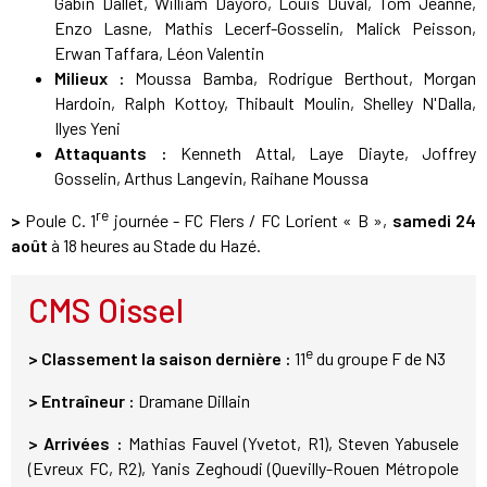
Gabin Dallet, William Dayoro, Louis Duval, Tom Jeanne,
Enzo Lasne, Mathis Lecerf-Gosselin, Malick Peisson,
Erwan Taffara, Léon Valentin
Milieux :
Moussa Bamba, Rodrigue Berthout, Morgan
Hardoin, Ralph Kottoy, Thibault Moulin, Shelley N'Dalla,
Ilyes Yeni
Attaquants :
Kenneth Attal, Laye Diayte, Joffrey
Gosselin, Arthus Langevin, Raihane Moussa
re
>
Poule C. 1
journée - FC Flers / FC Lorient « B »,
samedi 24
août
à 18 heures au Stade du Hazé.
CMS Oissel
e
> Classement la saison dernière :
11
du groupe F de N3
> Entraîneur :
Dramane Dillain
> Arrivées :
Mathias Fauvel (Yvetot, R1), Steven Yabusele
(Evreux FC, R2), Yanis Zeghoudi (Quevilly-Rouen Métropole