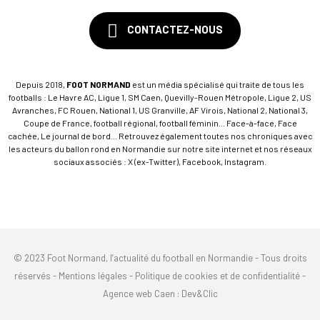
CONTACTEZ-NOUS
Depuis 2018,
FOOT NORMAND
est un média spécialisé qui traite de tous les
footballs : Le Havre AC, Ligue 1, SM Caen, Quevilly-Rouen Métropole, Ligue 2, US
Avranches, FC Rouen, National 1, US Granville, AF Virois, National 2, National 3,
Coupe de France, football régional, football féminin... Face-à-face, Face
cachée, Le journal de bord... Retrouvez également toutes nos chroniques avec
les acteurs du ballon rond en Normandie sur notre site internet et nos réseaux
sociaux associés : X (ex-Twitter), Facebook, Instagram.
© 2023 Foot Normand, l’actualité du football en Normandie - Tous droits
réservés -
Mentions légales
-
Politique de cookies et de confidentialité
-
Agence web Caen
: Dev&Clic