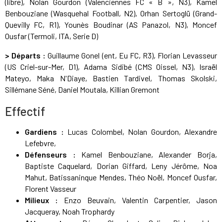
(libre), Nolan Gourdon (Valenciennes FC « B », N3), Kamel
Benbouziane (Wasquehal Football, N2), Orhan Sertoglü (Grand-
Quevilly FC, R1), Younès Boudinar (AS Panazol, N3), Moncef
Ousfar (Termoli, ITA, Serie D)
> Départs :
Guillaume Gonel (ent, Eu FC, R3), Florian Levasseur
(US Criel-sur-Mer, D1), Adama Sidibé (CMS Oissel, N3), Israël
Mateyo, Maka N'Diaye, Bastien Tardivel, Thomas Skolski,
Sillémane Séné, Daniel Moutala, Killian Gremont
Effectif
Gardiens :
Lucas Colombel, Nolan Gourdon, Alexandre
Lefebvre,
Défenseurs :
Kamel Benbouziane, Alexander Borja,
Baptiste Caquelard, Dorian Giffard, Leny Jérôme, Noa
Mahut, Batissaninque Mendes, Théo Noël, Moncef Ousfar,
Florent Vasseur
Milieux :
Enzo Beuvain, Valentin Carpentier, Jason
Jacqueray, Noah Trophardy