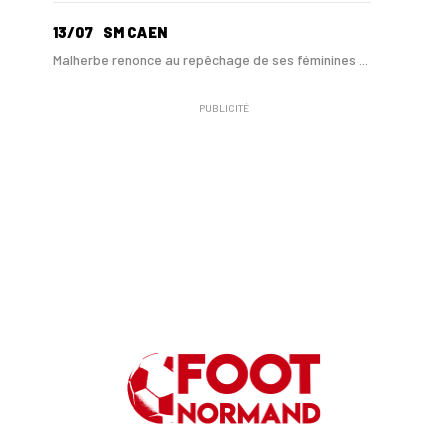
13/07
SM CAEN
Malherbe renonce au repêchage de ses féminines ...
PUBLICITÉ
10/06
SM CAEN
A Malherbe, Nasser Larguet sur le point d'être ...
06/06
SM CAEN
Alexandre Raulin quitte Malherbe pour devenir n...
03/06
SM CAEN
SM Caen : les premières dates de la prépa
30/05
SM CAEN - MERCATO
Le Rouennais Nassim Titebah sur les tablettes d...