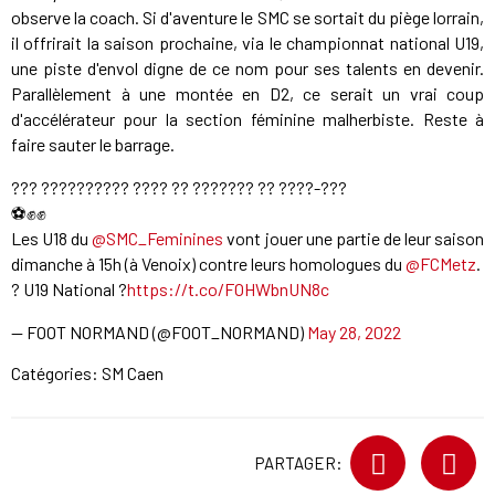
observe la coach. Si d'aventure le SMC se sortait du piège lorrain,
il offrirait la saison prochaine, via le championnat national U19,
une piste d'envol digne de ce nom pour ses talents en devenir.
Parallèlement à une montée en D2, ce serait un vrai coup
d'accélérateur pour la section féminine malherbiste. Reste à
faire sauter le barrage.
??? ?????????? ???? ?? ??????? ?? ????-???
⚽️✊✊
Les U18 du
@SMC_Feminines
vont jouer une partie de leur saison
dimanche à 15h (à Venoix) contre leurs homologues du
@FCMetz
.
? U19 National ?
https://t.co/FOHWbnUN8c
— FOOT NORMAND (@FOOT_NORMAND)
May 28, 2022
Catégories:
SM Caen
PARTAGER: