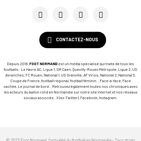
28/05
SM CAEN
Le Stade Malherbe sur le point de sécuriser une...
CONTACTEZ-NOUS
Depuis 2018,
FOOT NORMAND
est un média spécialisé qui traite de tous les
footballs : Le Havre AC, Ligue 1, SM Caen, Quevilly-Rouen Métropole, Ligue 2, US
Avranches, FC Rouen, National 1, US Granville, AF Virois, National 2, National 3,
Coupe de France, football régional, football féminin... Face-à-face, Face
cachée, Le journal de bord... Retrouvez également toutes nos chroniques avec
les acteurs du ballon rond en Normandie sur notre site internet et nos réseaux
sociaux associés : X (ex-Twitter), Facebook, Instagram.
© 2023 Foot Normand, l’actualité du football en Normandie - Tous droits