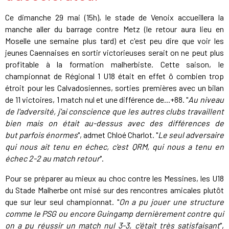
Ce dimanche 29 mai (15h), le stade de Venoix accueillera la
manche aller du barrage contre Metz (le retour aura lieu en
Moselle une semaine plus tard) et c'est peu dire que voir les
jeunes Caennaises en sortir victorieuses serait on ne peut plus
profitable à la formation malherbiste. Cette saison, le
championnat de Régional 1 U18 était en effet ô combien trop
étroit pour les Calvadosiennes, sorties premières avec un bilan
de 11 victoires, 1 match nul et une différence de...+88. "
Au niveau
de l'adversité, j'ai conscience que les autres clubs travaillent
bien mais on était au-dessus avec des différences de
but parfois énormes
", admet Chloé Charlot. "
Le seul adversaire
qui nous ait tenu en échec, c'est QRM, qui nous a tenu en
échec 2-2 au match retour
".
Pour se préparer au mieux au choc contre les Messines, les U18
du Stade Malherbe ont misé sur des rencontres amicales plutôt
que sur leur seul championnat. "
On a pu jouer une structure
comme le PSG ou encore Guingamp dernièrement contre qui
on a pu réussir un match nul 3-3, c'était très satisfaisant
",