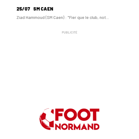
25/07
SM CAEN
Ziad Hammoud (SM Caen) : "Fier que le club, not...
PUBLICITÉ
24/07
SM CAEN - MERCATO
Hugo Lamouliatte, Mohamed Hafid, un défenseur c...
24/07
LE HAVRE AC - MERCATO
Au HAC, un contrat « pro » pour Georges Gomis, ...
23/07
LE HAVRE AC
Pour le HAC, une préparation (en grande partie)...
19/07
SM CAEN - MERCATO
Avec Mohamed Hafid, Malherbe veut frapper un gr...