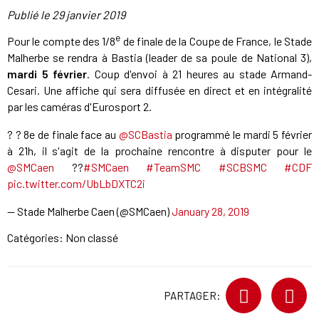
Publié le
29 janvier 2019
e
Pour le compte des 1/8
de finale de la Coupe de France, le Stade
Malherbe se rendra à Bastia (leader de sa poule de National 3),
mardi 5 février
. Coup d'envoi à 21 heures au stade Armand-
Cesari. Une affiche qui sera diffusée en direct et en intégralité
par les caméras d'Eurosport 2.
? ? 8e de finale face au
@SCBastia
programmé le mardi 5 février
à 21h, il s'agit de la prochaine rencontre à disputer pour le
@SMCaen
??
#SMCaen
#TeamSMC
#SCBSMC
#CDF
pic.twitter.com/UbLbDXTC2i
— Stade Malherbe Caen (@SMCaen)
January 28, 2019
Catégories: Non classé
PARTAGER: