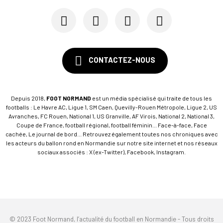
15/07
SM CAEN - FORMATION
SM Caen : Julien Meilhac quitte la direction de...
CONTACTEZ-NOUS
Depuis 2018,
FOOT NORMAND
est un média spécialisé qui traite de tous les
footballs : Le Havre AC, Ligue 1, SM Caen, Quevilly-Rouen Métropole, Ligue 2, US
Avranches, FC Rouen, National 1, US Granville, AF Virois, National 2, National 3,
Coupe de France, football régional, football féminin... Face-à-face, Face
cachée, Le journal de bord... Retrouvez également toutes nos chroniques avec
les acteurs du ballon rond en Normandie sur notre site internet et nos réseaux
sociaux associés : X (ex-Twitter), Facebook, Instagram.
© 2023 Foot Normand, l’actualité du football en Normandie - Tous droits