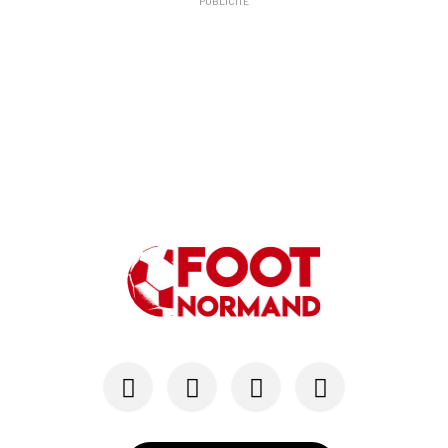
PUBLICITÉ
10/06
SM CAEN
A Malherbe, Nasser Larguet sur le point d'être ...
06/06
SM CAEN
Alexandre Raulin quitte Malherbe pour devenir n...
03/06
SM CAEN
SM Caen : les premières dates de la prépa
30/05
SM CAEN - MERCATO
Le Rouennais Nassim Titebah sur les tablettes d...
28/05
SM CAEN
Le Stade Malherbe sur le point de sécuriser une...