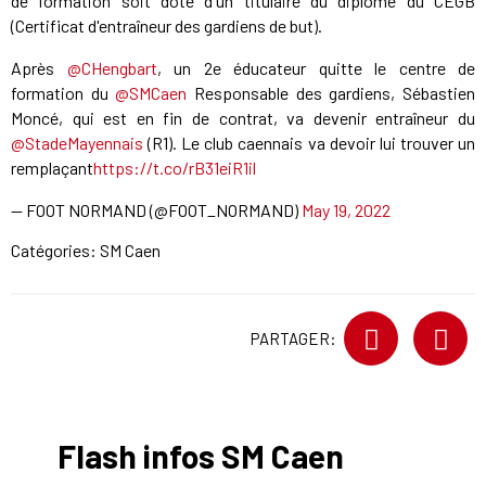
de formation soit doté d'un titulaire du diplôme du CEGB
(Certificat d'entraîneur des gardiens de but).
Après
@CHengbart
, un 2e éducateur quitte le centre de
formation du
@SMCaen
Responsable des gardiens, Sébastien
Moncé, qui est en fin de contrat, va devenir entraîneur du
@StadeMayennais
(R1). Le club caennais va devoir lui trouver un
remplaçant
https://t.co/rB31eiR1il
— FOOT NORMAND (@FOOT_NORMAND)
May 19, 2022
Catégories:
SM Caen
PARTAGER:
Flash infos SM Caen