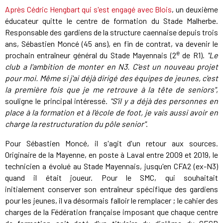
Après Cédric Hengbart qui s'est engagé avec Blois
, un deuxième
éducateur quitte le centre de formation du Stade Malherbe.
Responsable des gardiens de la structure caennaise depuis trois
ans, Sébastien Moncé (45 ans), en fin de contrat, va devenir le
e
prochain entraîneur général du Stade Mayennais (2
de R1).
"Le
club a l'ambition de monter en N3. C'est un nouveau projet
pour moi. Même si j'ai déjà dirigé des équipes de jeunes, c'est
la première fois que je me retrouve à la tête de seniors"
,
souligne le principal intéressé.
"S'il y a déjà des personnes en
place à la formation et à l'école de foot, je vais aussi avoir en
charge la restructuration du pôle senior"
.
Pour Sébastien Moncé, il s'agit d'un retour aux sources.
Originaire de la Mayenne, en poste à Laval entre 2009 et 2019, le
technicien a évolué au Stade Mayennais, jusqu'en CFA2 (ex-N3)
quand il était joueur. Pour le SMC, qui souhaitait
initialement conserver son entraîneur spécifique des gardiens
pour les jeunes, il va désormais falloir le remplacer ; le cahier des
charges de la Fédération française imposant que chaque centre