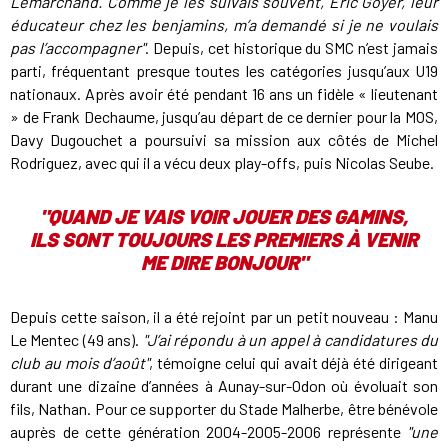
Lemarchand. Comme je les suivais souvent, Eric Goyer, leur
éducateur chez les benjamins, m’a demandé si je ne voulais
pas l’accompagner"
. Depuis, cet historique du SMC n’est jamais
parti, fréquentant presque toutes les catégories jusqu’aux U19
nationaux. Après avoir été pendant 16 ans un fidèle « lieutenant
» de Frank Dechaume, jusqu’au départ de ce dernier pour la MOS,
Davy Dugouchet a poursuivi sa mission aux côtés de Michel
Rodriguez, avec qui il a vécu deux play-offs, puis Nicolas Seube.
"QUAND JE VAIS VOIR JOUER DES GAMINS,
ILS SONT TOUJOURS LES PREMIERS À VENIR
ME DIRE BONJOUR"
Depuis cette saison, il a été rejoint par un petit nouveau : Manu
Le Mentec (49 ans).
"J’ai répondu à un appel à candidatures du
club au mois d’août"
, témoigne celui qui avait déjà été dirigeant
durant une dizaine d’années à Aunay-sur-Odon où évoluait son
fils, Nathan. Pour ce supporter du Stade Malherbe, être bénévole
auprès de cette génération 2004-2005-2006 représente
"une