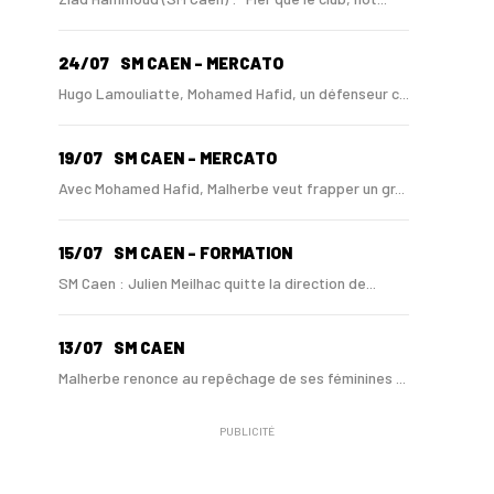
24/07
SM CAEN - MERCATO
Hugo Lamouliatte, Mohamed Hafid, un défenseur c...
19/07
SM CAEN - MERCATO
Avec Mohamed Hafid, Malherbe veut frapper un gr...
15/07
SM CAEN - FORMATION
SM Caen : Julien Meilhac quitte la direction de...
13/07
SM CAEN
Malherbe renonce au repêchage de ses féminines ...
PUBLICITÉ
10/06
SM CAEN
A Malherbe, Nasser Larguet sur le point d'être ...