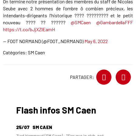
On termine notre présentation des membres du staff de Nicolas
Seube avec 2 hommes de l'ombre ô combien précieux, les
intendants-dirigeants l'historique ???? ????????? et le petit
nouveau ???? ?? ??????
@SMCaen
@GambardellaFFF
https://t.co/bJjXZlEamH
— FOOT NORMAND (@FOOT_NORMAND)
May 6, 2022
Catégories:
SM Caen
PARTAGER:
Flash infos SM Caen
25/07
SM CAEN
Ziad Hammoud (SM Caen) : "Fier que le club, not...