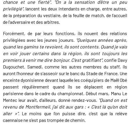
chance et une fierté"
.
"On a la sensation d’être un peu
privilégié"
, lancent les deux intendants en charge, entre autres,
de la préparation du vestiaire, de la feuille de match, de l’accueil
de l’adversaire et des arbitres.
Forcément, de par leurs fonctions, ils nouent des relations
privilégiées avec les jeunes joueurs.
"Quelques années après,
quand les gamins te revoient, ils sont contents. Quand je vais
en voir jouer certains dans la région, ils sont toujours les
premiers à venir me dire bonjour. C’est gratifiant"
, confie Davy
Dugouchet. Samedi, comme les autres membres du staff, ils
auront l’honneur de s’asseoir sur le banc du Stade de France. Une
enceinte dyonisienne devant laquelle les coéquipiers de Maël Obé
passent régulièrement quand ils se déplacent en région
parisienne dans le cadre du championnat. Début mars, Manu Le
Mentec leur avait, d’ailleurs, donné rendez-vous.
"Quand on est
revenu de Montfermeil, j’ai dit aux gars : « C’est là qu’on doit
aller »"
. Le moins que l’on puisse dire, c’est que la relève
caennaise ne s’est pas trompée de chemin.