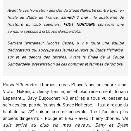
Avant la confrontation des U18 du Stade Malherbe contre Lyon en
finale au Stade de France,
samedi 7 mai
; la quatrième de
l'histoire du club caennais,
FOOT NORMAND
consacre une
semaine spéciale à la Coupe Gambardella.
Derrière l'entraîneur Nicolas Seube, il y a toute une équipe
d’éducateurs qui s’occupe des jeunes joueurs du Stade Malherbe,
sur et en dehors des terrains. Avant la finale de la Coupe
Gambardella, présentation de ces hommes et femmes de l’ombre.
Raphaël Guerreiro, Thomas Lemar, Mbaye Niang ou encore Jean-
Victor Makengo, Jessy Deminguet et plus récemment Johann
Lepenant… Davy Dugouchet (40 ans) les a tous vu passer au
sein des équipes de jeunes du Stade Malherbe. Il faut dire que du
e
haut de sa 22
saison comme bénévole, il est l’un des plus
anciens dirigeants « Rouge et Bleu » avec Thierry Chonier.
"Je
suis arrivé au club via mes neveux, Dany et Dylan