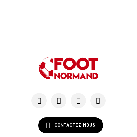
06/06
SM CAEN
Alexandre Raulin quitte Malherbe pour devenir n...
03/06
SM CAEN
SM Caen : les premières dates de la prépa
30/05
SM CAEN - MERCATO
Le Rouennais Nassim Titebah sur les tablettes d...
28/05
SM CAEN
Le Stade Malherbe sur le point de sécuriser une...
CONTACTEZ-NOUS