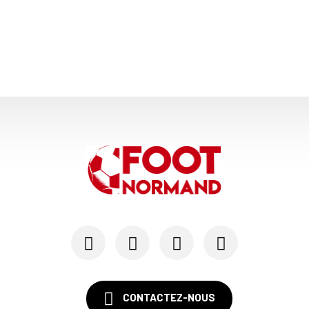
A Malherbe, Nasser Larguet sur le point d'être ...
06/06
SM CAEN
Alexandre Raulin quitte Malherbe pour devenir n...
03/06
SM CAEN
SM Caen : les premières dates de la prépa
30/05
SM CAEN - MERCATO
Le Rouennais Nassim Titebah sur les tablettes d...
28/05
SM CAEN
Le Stade Malherbe sur le point de sécuriser une...
CONTACTEZ-NOUS