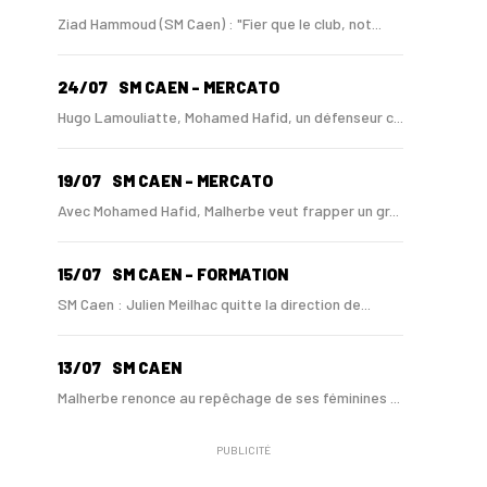
Ziad Hammoud (SM Caen) : "Fier que le club, not...
24/07
SM CAEN - MERCATO
Hugo Lamouliatte, Mohamed Hafid, un défenseur c...
19/07
SM CAEN - MERCATO
Avec Mohamed Hafid, Malherbe veut frapper un gr...
15/07
SM CAEN - FORMATION
SM Caen : Julien Meilhac quitte la direction de...
13/07
SM CAEN
Malherbe renonce au repêchage de ses féminines ...
PUBLICITÉ
10/06
SM CAEN