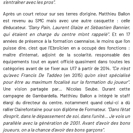
s’entraîner avec les pros"
.
Après un court retour sur ses terres d’origine, Matthieu Ballon
est revenu au SMC mais avec une autre casquette : celle
d’éducateur.
"Dany Pain, Laurent Glaize et Sébastien Bannier,
qui étaient en charge du centre m’ont rappelé"
. Et en 17
années de présence à la formation caennaise, le moins que l’on
puisse dire, c’est que l’Ebroïcien en a occupé des fonctions :
maître d’internat, adjoint de la scolarité, responsable des
équipements tout en ayant officié quasiment dans toutes les
catégories avant de se fixer aux U17 à partir de 2014.
"Ce n’est
qu’avec Francis De Taddeo
(en 2015)
qu’on s’est spécialisé
pour être au maximum focalisé sur la formation du joueur"
.
Une vision partagée par… Nicolas Seube. Durant cette
campagne de Gambardella, Matthieu Ballon a intégré le staff
élargi du directeur du centre, notamment quand celui-ci a dû
rallier Clairefontaine pour son diplôme de Formateur.
"Dans l’état
d’esprit, dans le dépassement de soi, dans l’unité… Je vois un
parallèle avec la génération de 2001. Avant d’avoir des bons
joueurs, on a la chance d’avoir des bons garçons"
.