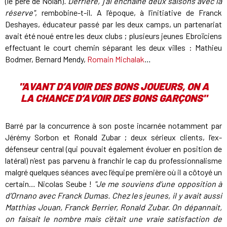
(le père de Nolan)
. Derrière, j’ai enchaîné deux saisons avec la
réserve"
, rembobine-t-il. A l’époque, à l’initiative de Franck
Deshayes, éducateur passé par les deux camps, un partenariat
avait été noué entre les deux clubs ; plusieurs jeunes Ebroïciens
effectuant le court chemin séparant les deux villes : Mathieu
Bodmer, Bernard Mendy,
Romain Michalak
…
"AVANT D’AVOIR DES BONS JOUEURS, ON A
LA CHANCE D’AVOIR DES BONS GARÇONS"
Barré par la concurrence à son poste incarnée notamment par
Jérémy Sorbon et Ronald Zubar ; deux sérieux clients, l’ex-
défenseur central (qui pouvait également évoluer en position de
latéral) n’est pas parvenu à franchir le cap du professionnalisme
malgré quelques séances avec l’équipe première où il a côtoyé un
certain… Nicolas Seube !
"Je me souviens d’une opposition à
d’Ornano avec Franck Dumas. Chez les jeunes, il y avait aussi
Matthias Jouan, Franck Berrier, Ronald Zubar. On dépannait,
on faisait le nombre mais c’était une vraie satisfaction de