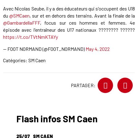
Avec Nicolas Seube, il y a des éducateurs qui s'occupent des U18
du
@SMCaen
, sur et en dehors des terrains. Avant la finale de la
@GambardellaFFF
, focus sur ces hommes et femmes. 4e
épisode avec l'entraîneur des U17 nationaux ???????? ??????
https://t.co/TVtNmKTAYy
— FOOT NORMAND (@FOOT_NORMAND)
May 4, 2022
Catégories:
SM Caen
PARTAGER:
Flash infos SM Caen
25/07
SM CAEN