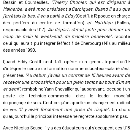
Bessin et Courseulles.
"Thierry Chonier, qui est dirigeant à
Malherbe, a été mon président à Carpiquet. Quand il a su que
j’arrêtais là-bas, il en a parlé à Eddy
(Costil, à l’époque en charge
des portiers du centre de formation)
et Matthieu
(Ballon,
responsable des U17)
. Au départ, c’était juste pour donner un
coup de main le week-end, de manière bénévole"
, raconte
celui qui aurait pu intégrer l’effectif de Cherbourg (N1), au milieu
des années 1990.
Quand Eddy Costil s’est fait opérer d’un genou, l’opportunité
d’intégrer le centre de formation comme éducateur-salarié s’est
présentée.
"Au début, j’avais un contrat de 15 heures avant de
recevoir une proposition pour un plein temps au bout d’un an
et demi"
, rembobine Yann Chevallier qui auparavant, occupait un
poste de technico-commercial chez le leader mondial
du ponçage de sols. C’est ce qu’on appelle un changement radical
de vie.
"Il y avait forcément une prise de risque"
. Un choix
qu'aujourd’hui le principal intéressé ne regrette absolument pas.
Avec Nicolas Seube, il y a des éducateurs qui s'occupent des U18