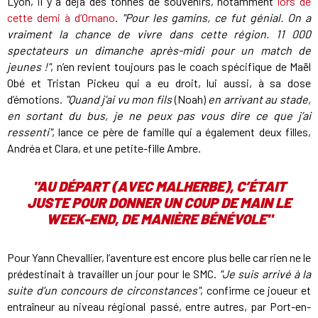
Lyon, il y a déjà des tonnes de souvenirs, notamment
lors de
cette demi à d’Ornano
.
"Pour les gamins, ce fut génial. On a
vraiment la chance de vivre dans cette région. 11 000
spectateurs un dimanche après-midi pour un match de
jeunes !"
, n’en revient toujours pas le coach spécifique de Maël
Obé et Tristan Pickeu qui a eu droit, lui aussi, à sa dose
d’émotions.
"Quand j’ai vu mon fils
(Noah)
en arrivant au stade,
en sortant du bus, je ne peux pas vous dire ce que j’ai
ressenti"
, lance ce père de famille qui a également deux filles,
Andréa et Clara, et une petite-fille Ambre.
"
AU DÉPART (AVEC MALHERBE), C’ÉTAIT
JUSTE POUR DONNER UN COUP DE MAIN LE
WEEK-END, DE MANIÈRE BÉNÉVOLE"
Pour Yann Chevallier, l’aventure est encore plus belle car rien ne le
prédestinait à travailler un jour pour le SMC.
"Je suis arrivé à la
suite d’un concours de circonstances"
, confirme ce joueur et
entraîneur au niveau régional passé, entre autres, par Port-en-