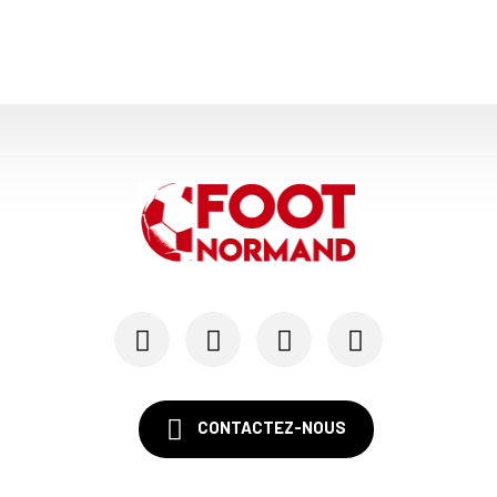
06/06
SM CAEN
Alexandre Raulin quitte Malherbe pour devenir n...
03/06
SM CAEN
SM Caen : les premières dates de la prépa
30/05
SM CAEN - MERCATO
Le Rouennais Nassim Titebah sur les tablettes d...
28/05
SM CAEN
Le Stade Malherbe sur le point de sécuriser une...
CONTACTEZ-NOUS