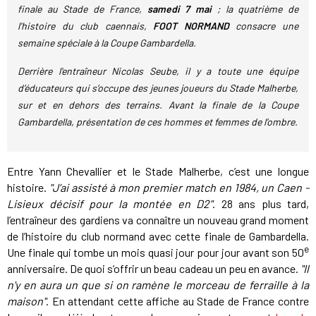
finale au Stade de France,
samedi 7 mai
; la quatrième de
l'histoire du club caennais,
FOOT NORMAND
consacre une
semaine spéciale à la Coupe Gambardella.
Derrière l'entraîneur Nicolas Seube, il y a toute une équipe
d’éducateurs qui s’occupe des jeunes joueurs du Stade Malherbe,
sur et en dehors des terrains. Avant la finale de la Coupe
Gambardella, présentation de ces hommes et femmes de l’ombre.
Entre Yann Chevallier et le Stade Malherbe, c’est une longue
histoire.
"J’ai assisté à mon premier match en 1984, un Caen -
Lisieux décisif pour la montée en D2"
. 28 ans plus tard,
l’entraîneur des gardiens va connaître un nouveau grand moment
de l’histoire du club normand avec cette finale de Gambardella.
e
Une finale qui tombe un mois quasi jour pour jour avant son 50
anniversaire. De quoi s’offrir un beau cadeau un peu en avance.
"Il
n'y en aura un que si on ramène le morceau de ferraille à la
maison"
. En attendant cette affiche au Stade de France contre