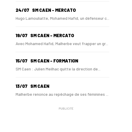
24/07
SM CAEN - MERCATO
Hugo Lamouliatte, Mohamed Hafid, un défenseur c...
19/07
SM CAEN - MERCATO
Avec Mohamed Hafid, Malherbe veut frapper un gr...
15/07
SM CAEN - FORMATION
SM Caen : Julien Meilhac quitte la direction de...
13/07
SM CAEN
Malherbe renonce au repêchage de ses féminines ...
PUBLICITÉ
10/06
SM CAEN
A Malherbe, Nasser Larguet sur le point d'être ...