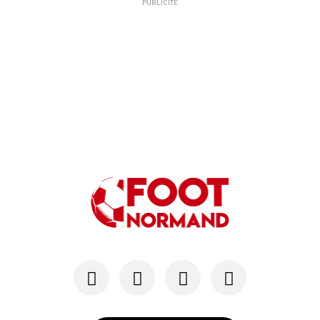
PUBLICITÉ
10/06
SM CAEN
A Malherbe, Nasser Larguet sur le point d'être ...
06/06
SM CAEN
Alexandre Raulin quitte Malherbe pour devenir n...
03/06
SM CAEN
SM Caen : les premières dates de la prépa
30/05
SM CAEN - MERCATO
Le Rouennais Nassim Titebah sur les tablettes d...
28/05
SM CAEN
Le Stade Malherbe sur le point de sécuriser une...