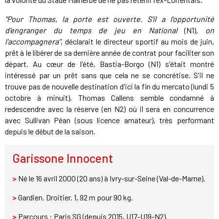
"Pour Thomas, la porte est ouverte. S'il a l'opportunité
d'engranger du temps de jeu en National
(N1)
, on
l'accompagnera"
, déclarait le directeur sportif au mois de juin,
prêt à le libérer de sa dernière année de contrat pour faciliter son
départ. Au cœur de l'été, Bastia-Borgo (N1) s'était montré
intéressé par un prêt sans que cela ne se concrétise. S'il ne
trouve pas de nouvelle destination d'ici la fin du mercato (lundi 5
octobre à minuit), Thomas Callens semble condamné à
redescendre avec la réserve (en N2) où il sera en concurrence
avec Sullivan Péan (sous licence amateur), très performant
depuis le début de la saison.
Garissone Innocent
>
Né le 16 avril 2000 (20 ans) à Ivry-sur-Seine (Val-de-Marne).
>
Gardien. Droitier. 1, 92 m pour 90 kg.
>
Parcours : Paris SG (depuis 2015, U17-U19-N2).