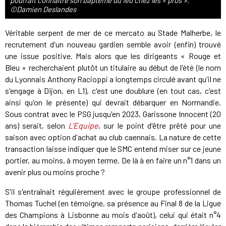
pourrait connaître son baptême du feu chez les « pros ».
©Damien Deslandes
Véritable serpent de mer de ce mercato au Stade Malherbe, le
recrutement d'un nouveau gardien semble avoir (enfin) trouvé
une issue positive. Mais alors que les dirigeants « Rouge et
Bleu » recherchaient plutôt un titulaire au début de l'été (le nom
du Lyonnais Anthony Racioppi a longtemps circulé avant qu'il ne
s'engage à Dijon, en L1), c'est une doublure (en tout cas, c'est
ainsi qu'on le présente) qui devrait débarquer en Normandie.
Sous contrat avec le PSG jusqu'en 2023, Garissone Innocent (20
ans) serait, selon
L'Equipe
, sur le point d'être prêté pour une
saison avec option d'achat au club caennais. La nature de cette
transaction laisse indiquer que le SMC entend miser sur ce jeune
portier, au moins, à moyen terme. De là à en faire un n°1 dans un
avenir plus ou moins proche ?
S'il s'entraînait régulièrement avec le groupe professionnel de
Thomas Tuchel (en témoigne, sa présence au Final 8 de la Ligue
des Champions à Lisbonne au mois d'août), celui qui était n°4