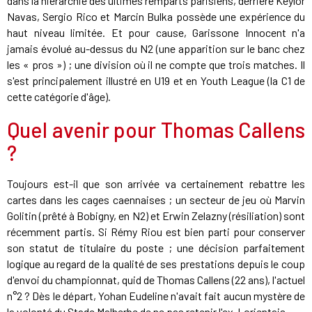
dans la hiérarchie des ultimes remparts parisiens, derrière Keylor
Navas, Sergio Rico et Marcin Bulka possède une expérience du
haut niveau limitée. Et pour cause, Garissone Innocent n'a
jamais évolué au-dessus du N2 (une apparition sur le banc chez
les « pros ») ; une division où il ne compte que trois matches. Il
s'est principalement illustré en U19 et en Youth League (la C1 de
cette catégorie d'âge).
Quel avenir pour Thomas Callens
?
Toujours est-il que son arrivée va certainement rebattre les
cartes dans les cages caennaises ; un secteur de jeu où Marvin
Golitin (prêté à Bobigny, en N2) et Erwin Zelazny (résiliation) sont
récemment partis. Si Rémy Riou est bien parti pour conserver
son statut de titulaire du poste ; une décision parfaitement
logique au regard de la qualité de ses prestations depuis le coup
d'envoi du championnat, quid de Thomas Callens (22 ans), l'actuel
n°2 ? Dès le départ, Yohan Eudeline n'avait fait aucun mystère de
la volonté du Stade Malherbe de ne pas retenir l'ex-Lorientais.