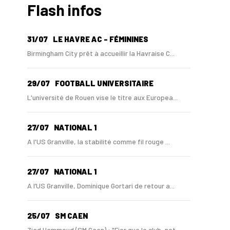
Flash infos
31/07
LE HAVRE AC - FÉMININES
Birmingham City prêt à accueillir la Havraise C...
29/07
FOOTBALL UNIVERSITAIRE
L'université de Rouen vise le titre aux Europea...
27/07
NATIONAL 1
A l'US Granville, la stabilité comme fil rouge ...
27/07
NATIONAL 1
A l’US Granville, Dominique Gortari de retour a...
25/07
SM CAEN
Ziad Hammoud (SM Caen) : "Fier que le club, not...