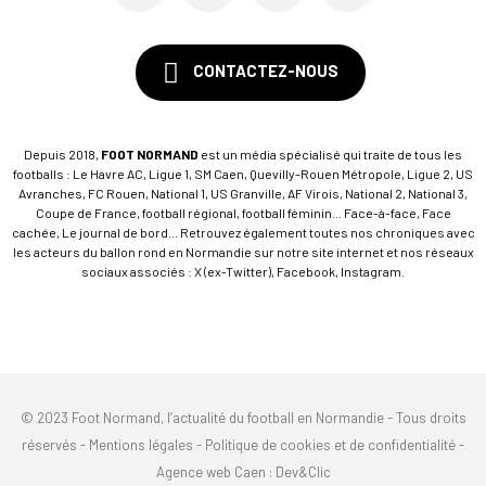
CONTACTEZ-NOUS
Depuis 2018,
FOOT NORMAND
est un média spécialisé qui traite de tous les
footballs : Le Havre AC, Ligue 1, SM Caen, Quevilly-Rouen Métropole, Ligue 2, US
Avranches, FC Rouen, National 1, US Granville, AF Virois, National 2, National 3,
Coupe de France, football régional, football féminin... Face-à-face, Face
cachée, Le journal de bord... Retrouvez également toutes nos chroniques avec
les acteurs du ballon rond en Normandie sur notre site internet et nos réseaux
sociaux associés : X (ex-Twitter), Facebook, Instagram.
© 2023 Foot Normand, l’actualité du football en Normandie - Tous droits
réservés -
Mentions légales
-
Politique de cookies et de confidentialité
-
Agence web Caen
: Dev&Clic