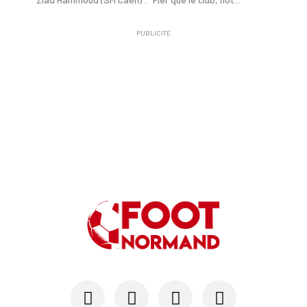
PUBLICITÉ
24/07
SM CAEN - MERCATO
Hugo Lamouliatte, Mohamed Hafid, un défenseur c...
24/07
LE HAVRE AC - MERCATO
Au HAC, un contrat « pro » pour Georges Gomis, ...
23/07
LE HAVRE AC
Pour le HAC, une préparation (en grande partie)...
19/07
SM CAEN - MERCATO
Avec Mohamed Hafid, Malherbe veut frapper un gr...
15/07
SM CAEN - FORMATION
SM Caen : Julien Meilhac quitte la direction de...