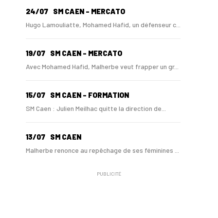
24/07
SM CAEN - MERCATO
Hugo Lamouliatte, Mohamed Hafid, un défenseur c...
19/07
SM CAEN - MERCATO
Avec Mohamed Hafid, Malherbe veut frapper un gr...
15/07
SM CAEN - FORMATION
SM Caen : Julien Meilhac quitte la direction de...
13/07
SM CAEN
Malherbe renonce au repêchage de ses féminines ...
PUBLICITÉ
10/06
SM CAEN
A Malherbe, Nasser Larguet sur le point d'être ...