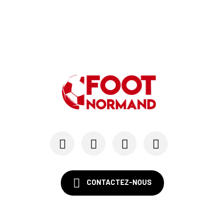
06/06
SM CAEN
Alexandre Raulin quitte Malherbe pour devenir n...
03/06
SM CAEN
SM Caen : les premières dates de la prépa
30/05
SM CAEN - MERCATO
Le Rouennais Nassim Titebah sur les tablettes d...
28/05
SM CAEN
Le Stade Malherbe sur le point de sécuriser une...
CONTACTEZ-NOUS