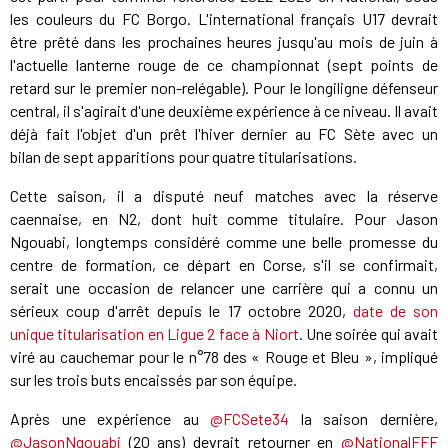
les couleurs du FC Borgo. L'international français U17 devrait
être prêté dans les prochaines heures jusqu'au mois de juin à
l'actuelle lanterne rouge de ce championnat (sept points de
retard sur le premier non-relégable). Pour le longiligne défenseur
central, il s'agirait d'une deuxième expérience à ce niveau. Il avait
déjà fait l'objet d'un prêt l'hiver dernier au FC Sète avec un
bilan de sept apparitions pour quatre titularisations.
Cette saison, il a disputé neuf matches avec la réserve
caennaise, en N2, dont huit comme titulaire. Pour Jason
Ngouabi, longtemps considéré comme une belle promesse du
centre de formation, ce départ en Corse, s'il se confirmait,
serait une occasion de relancer une carrière qui a connu un
sérieux coup d'arrêt depuis le 17 octobre 2020,
date de son
unique titularisation en Ligue 2 face à Niort
. Une soirée qui avait
viré au cauchemar pour le n°78 des « Rouge et Bleu », impliqué
sur les trois buts encaissés par son équipe.
Après une expérience au
@FCSete34
la saison dernière,
@JasonNgouabi
(20 ans) devrait retourner en
@NationalFFF