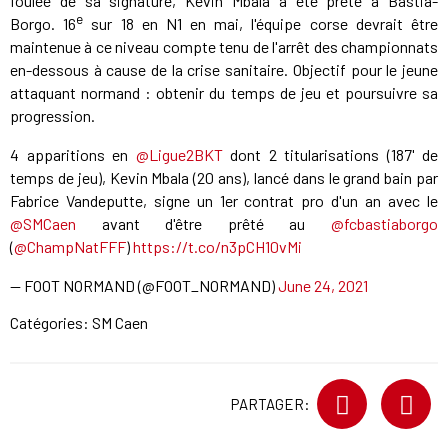
foulée de sa signature, Kevin Mbala a été prêté à Bastia-
e
Borgo. 16
sur 18 en N1 en mai, l'équipe corse devrait être
maintenue à ce niveau compte tenu de l'arrêt des championnats
en-dessous à cause de la crise sanitaire. Objectif pour le jeune
attaquant normand : obtenir du temps de jeu et poursuivre sa
progression.
4 apparitions en
@Ligue2BKT
dont 2 titularisations (187' de
temps de jeu), Kevin Mbala (20 ans), lancé dans le grand bain par
Fabrice Vandeputte, signe un 1er contrat pro d'un an avec le
@SMCaen
avant d'être prêté au
@fcbastiaborgo
(
@ChampNatFFF
)
https://t.co/n3pCH10vMi
— FOOT NORMAND (@FOOT_NORMAND)
June 24, 2021
Catégories:
SM Caen
PARTAGER: