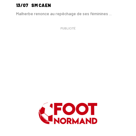
13/07
SM CAEN
Malherbe renonce au repêchage de ses féminines ...
PUBLICITÉ
10/06
SM CAEN
A Malherbe, Nasser Larguet sur le point d'être ...
06/06
SM CAEN
Alexandre Raulin quitte Malherbe pour devenir n...
03/06
SM CAEN
SM Caen : les premières dates de la prépa
30/05
SM CAEN - MERCATO
Le Rouennais Nassim Titebah sur les tablettes d...
28/05
SM CAEN