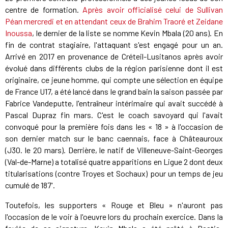
centre de formation.
Après avoir officialisé celui de Sullivan
Péan mercredi et en attendant ceux de Brahim Traoré et Zeidane
Inoussa
, le dernier de la liste se nomme Kevin Mbala (20 ans). En
fin de contrat stagiaire, l'attaquant s'est engagé pour un an.
Arrivé en 2017 en provenance de Créteil-Lusitanos après avoir
évolué dans différents clubs de la région parisienne dont il est
originaire, ce jeune homme, qui compte une sélection en équipe
de France U17, a été lancé dans le grand bain la saison passée par
Fabrice Vandeputte, l'entraîneur intérimaire qui avait succédé à
Pascal Dupraz fin mars. C'est le coach savoyard qui l'avait
convoqué pour la première fois dans les « 18 » à l'occasion de
son dernier match sur le banc caennais, face à Châteauroux
(J30. le 20 mars). Derrière, le natif de Villeneuve-Saint-Georges
(Val-de-Marne) a totalisé quatre apparitions en Ligue 2 dont deux
titularisations (contre Troyes et Sochaux) pour un temps de jeu
cumulé de 187'.
Toutefois, les supporters « Rouge et Bleu » n'auront pas
l'occasion de le voir à l'oeuvre lors du prochain exercice. Dans la