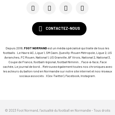
Le Stade Malherbe sur le point de sécuriser une...
CONTACTEZ-NOUS
Depuis 2018,
FOOT NORMAND
est un média spécialisé qui traite de tous les
footballs : Le Havre AC, Ligue 1, SM Caen, Quevilly-Rouen Métropole, Ligue 2, US
Avranches, FC Rouen, National 1, US Granville, AF Virois, National 2, National 3,
Coupe de France, football régional, football féminin... Face-à-face, Face
cachée, Le journal de bord... Retrouvez également toutes nos chroniques avec
les acteurs du ballon rond en Normandie sur notre site internet et nos réseaux
sociaux associés : X (ex-Twitter), Facebook, Instagram.
© 2023 Foot Normand, l’actualité du football en Normandie - Tous droits