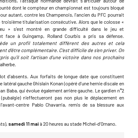
ditions, l'attaque normande devrait s'articuler autour de
ounté dont le compteur en championnat est toujours bloqué
Pour autant, contre les Champenois, l'ancien du PFC pourrait
 troisième titularisation consécutive. Alors que le colosse «
eu » s'est montré en grande difficulté dans le jeu et
nt face à Guingamp, Rolland Courbis a pris sa défense.
sède un profil totalement différent des autres et cela
t d'être complémentaire. C'est difficile de s'en priver. On
ris qu'il soit l'artisan d'une victoire dans nos prochains
Malherbe.
ot d'absents. Aux forfaits de longue date que constituent
le latéral gauche Ghislain Konan (opéré d'une hernie discale en
man Baba, qui évolue également arrière gauche. Le gardien n°2
(pubalgie) n'effectueront pas non plus le déplacement en
l'avant-centre Pablo Chavarria, remis de sa blessure aux
ts),
samedi 11 mai
à 20 heures au stade Michel-d'Ornano.