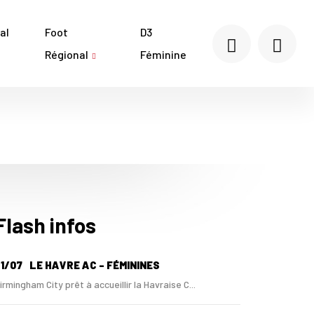
al
Foot
D3
Régional
Féminine
Flash infos
1/07
LE HAVRE AC - FÉMININES
irmingham City prêt à accueillir la Havraise C...