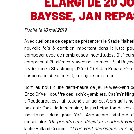
ÉLARGI DE 20 J
BAYSSE, JAN REPA
Publié le
10 mai 2019
Avec quel onze de départ se présentera le Stade Malh
nouvelle fois ô combien important dans la lutte pou
composer avec de nombreuses incertitudes. D'ailleurs
comprenant 20 éléments avec notamment Paul Baysse (
février face à Strasbourg, J24. 0-0) et Jan Repas (zéro
suspension, Alexander Djiku signe son retour.
Sorti au bout d'une demi-heure de jeu le week-end d
Enzo Crivelli souffre des ischio-jambiers. Casimir Ning
à Roudourou, est, lui, touché à un genou. Alors qu'ils 
pas entraînés de la semaine, la participation de ces
incertaine. Idem pour Yoël Armougom, victime d'
musculaire.
"On prendra une décision vendredi voir
lâché Rolland Courbis.
"On ne veut pas risquer une ag