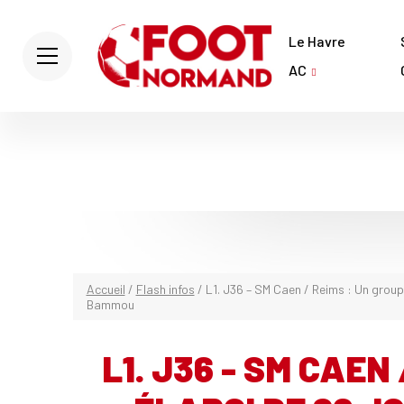
Le Havre
AC
Accueil
/
Flash infos
/
L1. J36 – SM Caen / Reims : Un group
Bammou
L1. J36 - SM CAEN