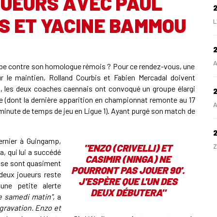
OUEURS AVEC PAUL
S ET YACINE BAMMOU
L
2
A
erbe contre son homologue rémois ? Pour ce rendez-vous, une
r le maintien, Rolland Courbis et Fabien Mercadal doivent
, les deux coaches caennais ont convoqué un groupe élargi
2
dont la dernière apparition en championnat remonte au 17
A
 minute de temps de jeu en Ligue 1). Ayant purgé son match de
ernier à Guingamp,
"ENZO (CRIVELLI) ET
Z
a, qui lui a succédé
CASIMIR (NINGA) NE
ne se sont quasiment
POURRONT PAS JOUER 90'.
 deux joueurs reste
J'ESPÈRE QUE L'UN DES
une petite alerte
H
DEUX DÉBUTERA"
e samedi matin"
, a
gravation. Enzo et