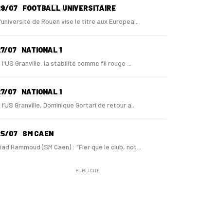
29/07
FOOTBALL UNIVERSITAIRE
'université de Rouen vise le titre aux Europea...
7/07
NATIONAL 1
 l'US Granville, la stabilité comme fil rouge ...
7/07
NATIONAL 1
 l’US Granville, Dominique Gortari de retour a...
25/07
SM CAEN
iad Hammoud (SM Caen) : "Fier que le club, not...
PUBLICITÉ
24/07
SM CAEN - MERCATO
ugo Lamouliatte, Mohamed Hafid, un défenseur c...
24/07
LE HAVRE AC - MERCATO