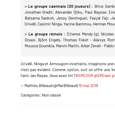
>
Le groupe caennais (20 joueurs) :
Brice Samba 
Jonathan Gradit, Alexander Djiku, Paul Baysse, E
Baisama Sankoh, Jessy Deminguet, Fayçal Fajr, Ja
Crivelli, Casimir Ninga, Yacine Bammou, Herman Mou
>
Le groupe rémois :
Etienne Mendy (g), Nicolas
Disasi, Björn Engels, Thomas Foket - Alaixys Roma
Moussa Doumbia, Marvin Martin, Arber Zeneli - Pablo 
Crivelli, Ninga et Armougom incertains, imaginons une
n'est pas évident. Comme option, soit on offre une 1re 
l'ami Jan Repas. Vous avez 4H ?
#SMCSDR
@SMCaen
p
— Mathieu Billeaud (@MatBilleaud)
10 mai 2019
Catégories: Non classé