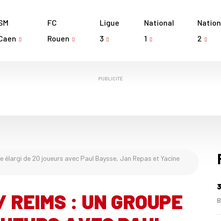
SM
FC
Ligue
National
Nation
Caen
Rouen
3
1
2
PUBLICITÉ
e élargi de 20 joueurs avec Paul Baysse, Jan Repas et Yacine
3
 / REIMS : UN GROUPE
B