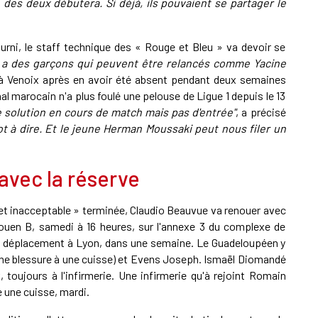
 des deux débutera. Si déjà, ils pouvaient se partager le
A
ourni, le staff technique des « Rouge et Bleu » va devoir se
 y a des garçons qui peuvent être relancés comme Yacine
r à Venoix après en avoir été absent pendant deux semaines
P
al marocain n'a plus foulé une pelouse de Ligue 1 depuis le 13
e solution en cours de match mais pas d'entrée"
, a précisé
1
ot à dire. Et le jeune Herman Moussaki peut nous filer un
A
avec la réserve
1
S
et inacceptable » terminée, Claudio Beauvue va renouer avec
-Rouen B, samedi à 16 heures, sur l'annexe 3 du complexe de
du déplacement à Lyon, dans une semaine. Le Guadeloupéen y
une blessure à une cuisse) et Evens Joseph. Ismaël Diomandé
 toujours à l'infirmerie. Une infirmerie qu'à rejoint Romain
e une cuisse, mardi.