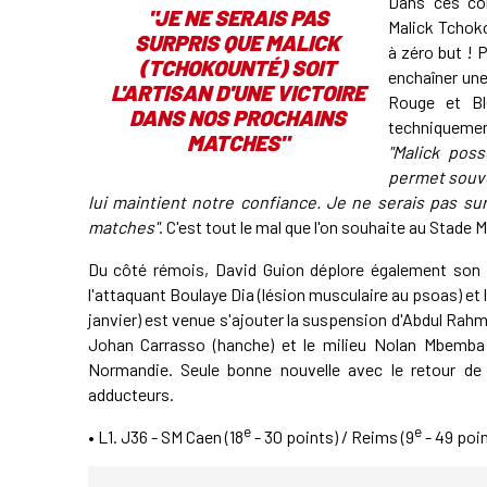
Dans ces con
"JE NE SERAIS PAS
Malick Tchok
SURPRIS QUE MALICK
à zéro but ! 
(TCHOKOUNTÉ) SOIT
enchaîner une
L'ARTISAN D'UNE VICTOIRE
Rouge et Bl
DANS NOS PROCHAINS
techniqueme
MATCHES"
"Malick pos
permet souven
lui maintient notre confiance. Je ne serais pas surp
matches"
. C'est tout le mal que l'on souhaite au Stade 
Du côté rémois, David Guion déplore également son l
l'attaquant Boulaye Dia (lésion musculaire au psoas) et 
janvier) est venue s'ajouter la suspension d'Abdul Rah
Johan Carrasso (hanche) et le milieu Nolan Mbemba 
Normandie. Seule bonne nouvelle avec le retour de 
adducteurs.
e
e
• L1. J36 - SM Caen (18
- 30 points) / Reims (9
- 49 poin