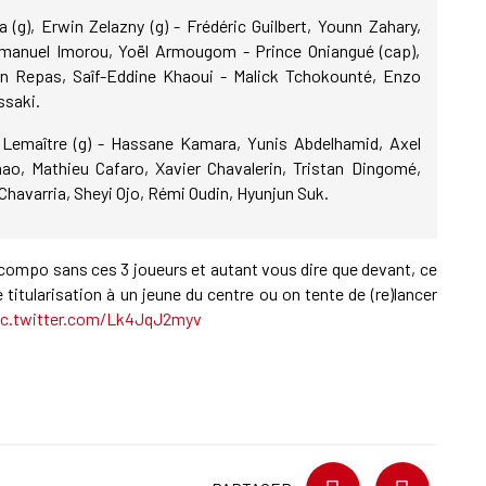
(g), Erwin Zelazny (g) - Frédéric Guilbert, Younn Zahary,
mmanuel Imorou, Yoël Armougom - Prince Oniangué (cap),
n Repas, Saîf-Eddine Khaoui - Malick Tchokounté, Enzo
ssaki.
 Lemaître (g) - Hassane Kamara, Yunis Abdelhamid, Axel
o, Mathieu Cafaro, Xavier Chavalerin, Tristan Dingomé,
Chavarria, Sheyi Ojo, Rémi Oudin, Hyunjun Suk.
 compo sans ces 3 joueurs et autant vous dire que devant, ce
titularisation à un jeune du centre ou on tente de (re)lancer
ic.twitter.com/Lk4JqJ2myv