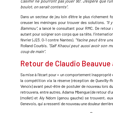
Casimir ne pourront pas jouer 90'. J'espère que l'un
boulot, on serait contents"
.
Dans un secteur de jeu loin d'être le plus richement f
creuser les méninges pour trouver des solutions.
"Il
Bammou"
, a lancé le consultant pour RMC. De retou
autant pour soigner son corps que sa tête, l'internation
février (J23. 0-1 contre Nantes).
"Yacine peut être un
Rolland Courbis.
"Saîf Khaoui peut aussi avoir son m
coup de main"
.
Retour de Claudio Beauvue 
Sa mise à l'écart pour « un comportement inapproprié 
la compétition via la réserve (réception de Quevilly
Venoix) avant peut-être de postuler de nouveau lors 
retrouvera, entre autres, Adama Mbengue (de retour d'
(mollet) et Aly Ndom (genou gauche) se trouvent, eux,
Genevois, qui a ressenti de nouveau une douleur derrièr