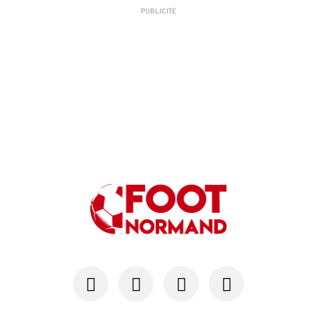
PUBLICITÉ
10/06
NATIONAL 3
Le Havre Caucriauville relégué en Régional 1 !
10/06
NATIONAL 3
Le FC Saint-Lô privé de montée en N2 par la DNCG
01/06
RÉGIONAL 3
Ils montent en Régional 2
31/05
RÉGIONAL 2
Le Stade Sottevillais décroche le dernier bille...
31/05
RÉGIONAL 2
Le FC Neufchâtel et le FC Serguigny-Nassandres ...