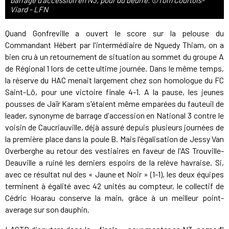
barrage d'accession en N3, pour du beurre. ©Tom Courtois-
Viard - LFN
Quand Gonfreville a ouvert le score sur la pelouse du
Commandant Hébert par l'intermédiaire de Nguedy Thiam, on a
bien cru à un retournement de situation au sommet du groupe A
de Régional 1 lors de cette ultime journée. Dans le même temps,
la réserve du HAC menait largement chez son homologue du FC
Saint-Lô, pour une victoire finale 4-1. A la pause, les jeunes
pousses de Jaïr Karam s'étaient même emparées du fauteuil de
leader, synonyme de barrage d'accession en National 3 contre le
voisin de Caucriauville, déjà assuré depuis plusieurs journées de
la première place dans la poule B. Mais l'égalisation de Jessy Van
Overberghe au retour des vestiaires en faveur de l'AS Trouville-
Deauville a ruiné les derniers espoirs de la relève havraise. Si,
avec ce résultat nul des « Jaune et Noir » (1-1), les deux équipes
terminent à égalité avec 42 unités au compteur, le collectif de
Cédric Hoarau conserve la main, grâce à un meilleur point-
average sur son dauphin.