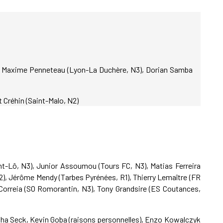
2), Maxime Penneteau (Lyon-La Duchère, N3), Dorian Samba
t Créhin (Saint-Malo, N2)
int-Lô, N3), Junior Assoumou (Tours FC, N3), Matias Ferreira
N2), Jérôme Mendy (Tarbes Pyrénées, R1), Thierry Lemaître (FR
Correia (SO Romorantin, N3), Tony Grandsire (ES Coutances,
pha Seck, Kevin Goba (raisons personnelles), Enzo Kowalczyk