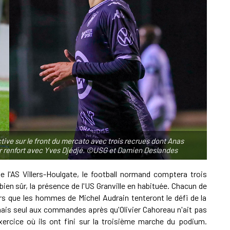
A
0
C
I
1
tive sur le front du mercato avec trois recrues dont Anas
J
mier renfort avec Yves Djédjé. ©USG et Damien Deslandes
e l'AS Villers-Houlgate, le football normand comptera trois
ien sûr, la présence de l'US Granville en habituée. Chacun de
ors que les hommes de Michel Audrain tenteront le défi de la
is seul aux commandes après qu'Olivier Cahoreau n'ait pas
xercice où ils ont fini sur la troisième marche du podium.