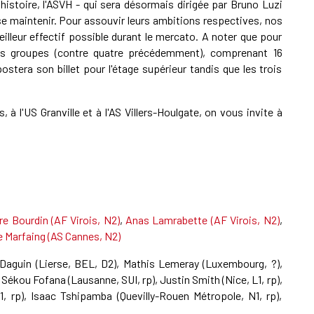
histoire, l'ASVH - qui sera désormais dirigée par Bruno Luzi
 se maintenir. Pour assouvir leurs ambitions respectives, nos
illeur effectif possible durant le mercato. A noter que pour
is groupes (contre quatre précédemment), comprenant 16
tera son billet pour l'étage supérieur tandis que les trois
 l'US Granville et à l'AS Villers-Houlgate, on vous invite à
re Bourdin (AF Virois, N2)
,
Anas Lamrabette (AF Virois, N2)
,
 Marfaing (AS Cannes, N2)
 Daguin (Lierse, BEL, D2), Mathis Lemeray (Luxembourg, ?),
, Sékou Fofana (Lausanne, SUI, rp), Justin Smith (Nice, L1, rp),
1, rp), Isaac Tshipamba (Quevilly-Rouen Métropole, N1, rp),