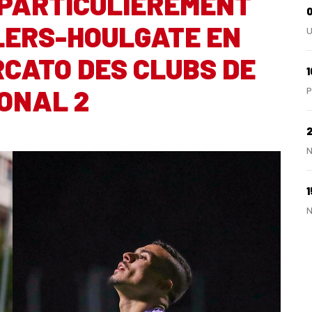
 PARTICULIÈREMENT
LLERS-HOULGATE EN
U
RCATO DES CLUBS DE
1
ONAL 2
P
2
N
1
N
0
N
2