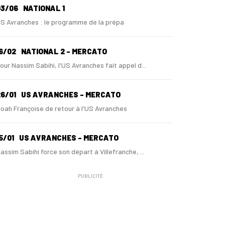
03/06
NATIONAL 1
S Avranches : le programme de la prépa
6/02
NATIONAL 2 - MERCATO
our Nassim Sabihi, l'US Avranches fait appel d...
6/01
US AVRANCHES - MERCATO
oah Françoise de retour à l'US Avranches
5/01
US AVRANCHES - MERCATO
assim Sabihi force son départ à Villefranche, ...
PUBLICITÉ
3/01
LES TROPHÉES FOOT NORMAND 2025
assim Sabihi, meilleur espoir normand de l'ann...
2/12
COUPE DE FRANCE