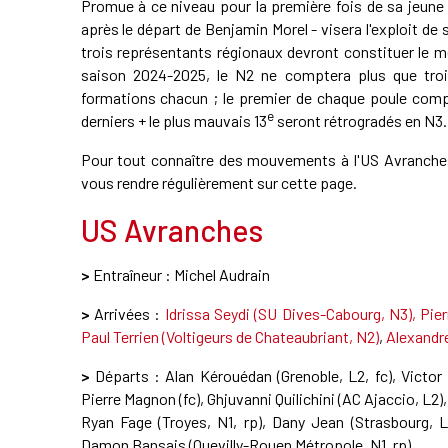
Promue à ce niveau pour la première fois de sa jeune 
après le départ de Benjamin Morel - visera l'exploit de
trois représentants régionaux devront constituer le me
saison 2024-2025, le N2 ne comptera plus que tro
formations chacun ; le premier de chaque poule compos
e
derniers + le plus mauvais 13
seront rétrogradés en N3.
Pour tout connaître des mouvements à l'US Avranches, à
vous rendre régulièrement sur cette page.
US Avranches
>
Entraîneur : Michel Audrain
>
Arrivées :
Idrissa Seydi (SU Dives-Cabourg, N3), Pier
Paul Terrien (Voltigeurs de Chateaubriant, N2)
,
Alexandre
>
Départs : Alan Kérouédan (Grenoble, L2, fc), Victor
Pierre Magnon (fc), Ghjuvanni Quilichini (AC Ajaccio, L2)
Ryan Fage (Troyes, N1, rp), Dany Jean (Strasbourg, L
Damon Bansais (Quevilly-Rouen Métropole, N1, rp)