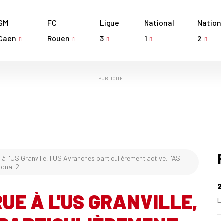
SM
FC
Ligue
National
Nation
Caen
Rouen
3
1
2
PUBLICITÉ
à l'US Granville, l'US Avranches particulièrement active, l'AS
ional 2
UE À L'US GRANVILLE,
L