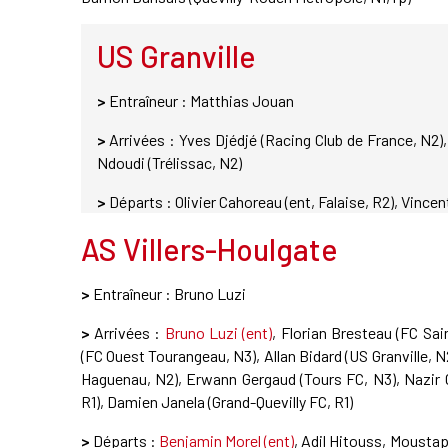
US Granville
>
Entraîneur : Matthias Jouan
>
Arrivées : Yves Djédjé (Racing Club de France, N
Ndoudi (Trélissac, N2)
>
Départs : Olivier Cahoreau (ent, Falaise, R2), Vincen
AS Villers-Houlgate
>
Entraîneur : Bruno Luzi
>
Arrivées :
Bruno Luzi (ent)
, Florian Bresteau (FC Sa
(FC Ouest Tourangeau, N3), Allan Bidard (US Granville, 
Haguenau, N2), Erwann Gergaud (Tours FC, N3), Nazir 
R1), Damien Janela (Grand-Quevilly FC, R1)
>
Départs :
Benjamin Morel (ent)
, Adil Hitouss, Mousta