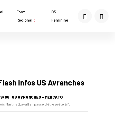
al
Foot
D3
Régional
Féminine
Flash infos US Avranches
29/06
US AVRANCHES - MERCATO
oïs Martins (Laval) en passe d'être prêté à l'...