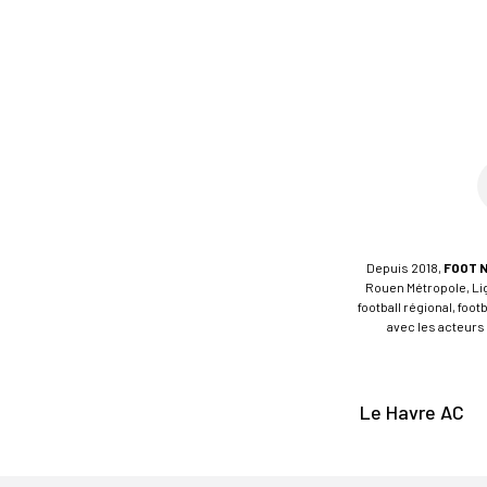
Depuis 2018,
FOOT 
Rouen Métropole, Ligu
football régional, foo
avec les acteurs 
Le Havre AC