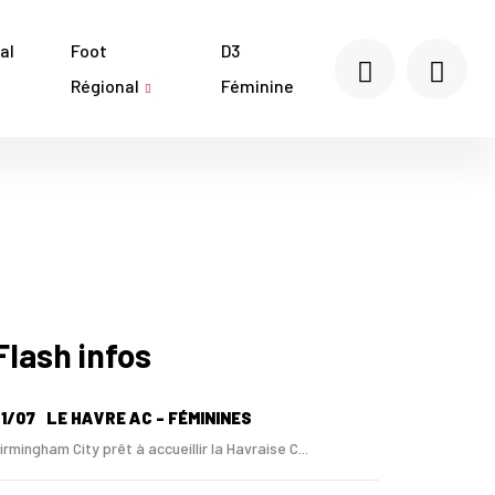
al
Foot
D3
Régional
Féminine
Flash infos
1/07
LE HAVRE AC - FÉMININES
irmingham City prêt à accueillir la Havraise C...