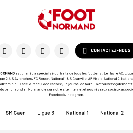
CONTACTEZ-NOUS
NORMAND
est un média spécialisé qui traite de tous les footballs : Le Havre AC, Ligue
e 2, US Avranches, FC Rouen, National 1, US Granville, AF Virois, National 2, Nation
tball féminin... Face-à-face, Face cachée, Le journal de bord... Retrouvez égalemen
du ballon rond en Normandie sur notre site internet et nos réseaux sociaux associés
Facebook, Instagram.
SM Caen
Ligue 3
National 1
National 2