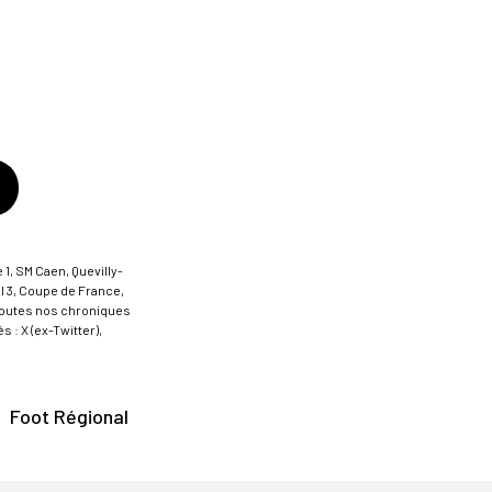
 1, SM Caen, Quevilly-
al 3, Coupe de France,
t toutes nos chroniques
 : X (ex-Twitter),
Foot Régional