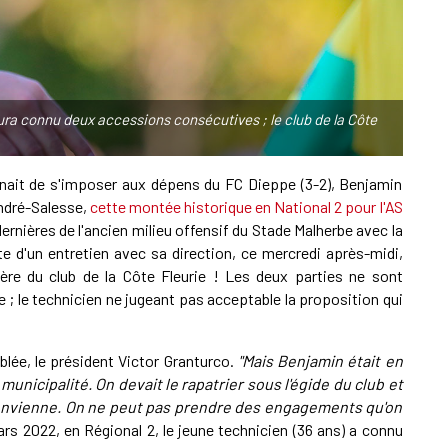
A
P
ura connu deux accessions consécutives ; le club de la Côte
1
venait de s'imposer aux dépens du FC Dieppe (3-2), Benjamin
A
André-Salesse,
cette montée historique en National 2 pour l'AS
ernières de l'ancien milieu offensif du Stade Malherbe avec la
te d'un entretien avec sa direction, ce mercredi après-midi,
1
ère du club de la Côte Fleurie ! Les deux parties ne sont
S
 ; le technicien ne jugeant pas acceptable la proposition qui
mblée, le président Victor Granturco.
"Mais Benjamin était en
municipalité. On devait le rapatrier sous l'égide du club et
 convienne. On ne peut pas prendre des engagements qu'on
rs 2022, en Régional 2, le jeune technicien (36 ans) a connu