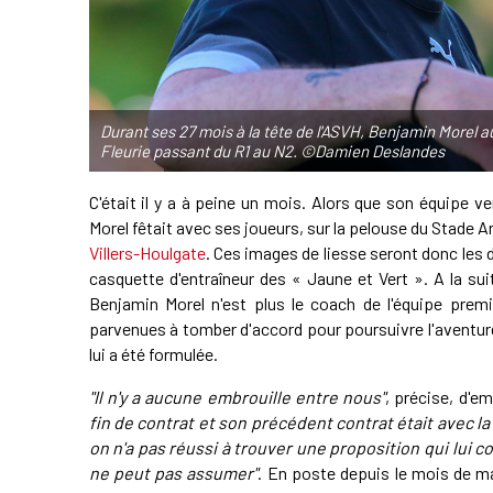
Durant ses 27 mois à la tête de l'ASVH, Benjamin Morel a
Fleurie passant du R1 au N2. ©Damien Deslandes
C'était il y a à peine un mois. Alors que son équipe 
Morel fêtait avec ses joueurs, sur la pelouse du Stade 
Villers-Houlgate
. Ces images de liesse seront donc les d
casquette d'entraîneur des « Jaune et Vert ». A la sui
Benjamin Morel n'est plus le coach de l'équipe premi
parvenues à tomber d'accord pour poursuivre l'aventure
lui a été formulée.
"Il n'y a aucune embrouille entre nous"
, précise, d'e
fin de contrat et son précédent contrat était avec la 
on n'a pas réussi à trouver une proposition qui lui
ne peut pas assumer"
. En poste depuis le mois de ma