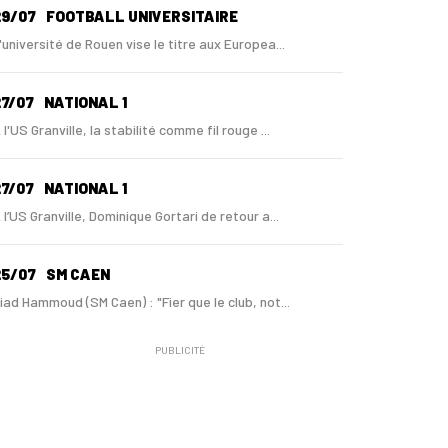
29/07
FOOTBALL UNIVERSITAIRE
'université de Rouen vise le titre aux Europea...
7/07
NATIONAL 1
 l'US Granville, la stabilité comme fil rouge ...
7/07
NATIONAL 1
 l’US Granville, Dominique Gortari de retour a...
25/07
SM CAEN
iad Hammoud (SM Caen) : "Fier que le club, not...
PUBLICITÉ
24/07
SM CAEN - MERCATO
ugo Lamouliatte, Mohamed Hafid, un défenseur c...
24/07
LE HAVRE AC - MERCATO