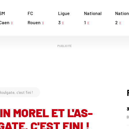
SM
FC
Ligue
National
Nation
Caen
Rouen
3
1
2
PUBLICITÉ
oulgate, c'est fini !
N MOREL ET L'AS-
3
B
TE, C'EST FINI !