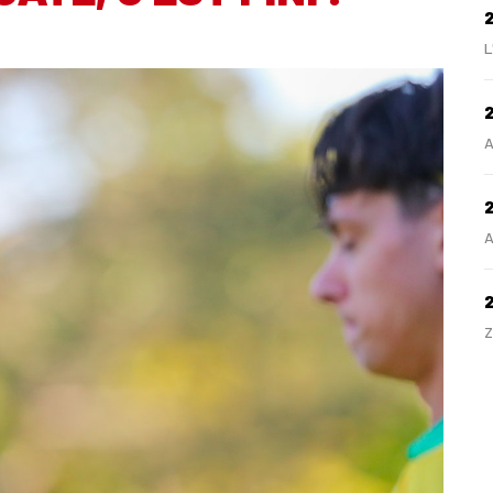
L
2
A
2
A
Z
H