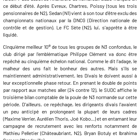
ce début d'été. Après Evreux, Chartres, Poissy (tous les trois
pensionnaires de N2), Sedan (N1) vient à son tour d'être exclu des
championnats nationaux par la DNCG (Direction nationale de
contrôle et de gestion). Le FC Sète (N2), lui, s'apprête à être
liquidé.
e
Cinquième meilleur 10
de tous les groupes de N3 confondus, le
club dirigé par l'emblématique Philippe Clément va donc être
repêché au cinquième échelon national. Comme le dit l'adage, le
malheur des uns fait le bonheur des autres. Mais s'ils se
maintiennent administrativement, les Divais le doivent aussi à
leur exceptionnelle phase retour. En prenant le double de points
par rapport aux matches aller (24 contre 12), le SUDC affiche le
troisième bilan comptable de la poule de N3 normande sur cette
période. D'ailleurs, ce repêchage, les dirigeants divais l'avaient
un peu anticipé en prolongeant la plupart de leurs cadres
(Maxime Verrier, Aurélien Thoris, Joé Kobo...) et en entamant leur
campagne de recrutement avec les renforts notamment de
Mathieu Pelletier (Châteaubriant, N2), Bryan Botuly et Ibrahima