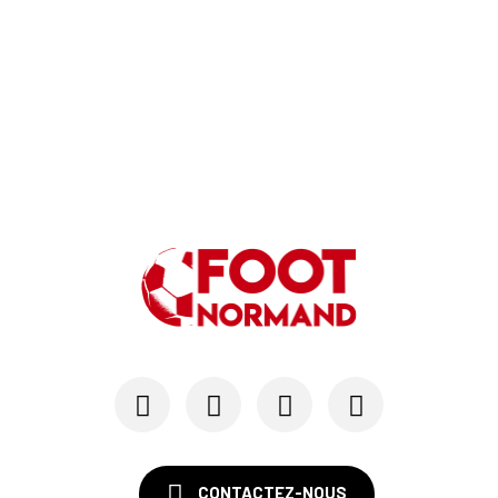
Hugo Lamouliatte, Mohamed Hafid, un défenseur c...
24/07
LE HAVRE AC - MERCATO
Au HAC, un contrat « pro » pour Georges Gomis, ...
23/07
LE HAVRE AC
Pour le HAC, une préparation (en grande partie)...
19/07
SM CAEN - MERCATO
Avec Mohamed Hafid, Malherbe veut frapper un gr...
15/07
SM CAEN - FORMATION
SM Caen : Julien Meilhac quitte la direction de...
CONTACTEZ-NOUS