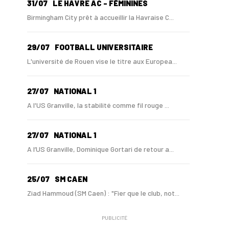
31/07
LE HAVRE AC - FÉMININES
Birmingham City prêt à accueillir la Havraise C...
29/07
FOOTBALL UNIVERSITAIRE
L'université de Rouen vise le titre aux Europea...
27/07
NATIONAL 1
A l'US Granville, la stabilité comme fil rouge ...
27/07
NATIONAL 1
A l’US Granville, Dominique Gortari de retour a...
25/07
SM CAEN
Ziad Hammoud (SM Caen) : "Fier que le club, not...
PUBLICITÉ
24/07
SM CAEN - MERCATO