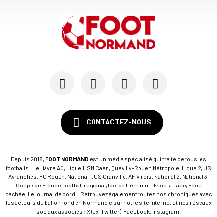
19/07
SM CAEN - MERCATO
Avec Mohamed Hafid, Malherbe veut frapper un gr...
15/07
SM CAEN - FORMATION
SM Caen : Julien Meilhac quitte la direction de...
CONTACTEZ-NOUS
Depuis 2018,
FOOT NORMAND
est un média spécialisé qui traite de tous les
footballs : Le Havre AC, Ligue 1, SM Caen, Quevilly-Rouen Métropole, Ligue 2, US
Avranches, FC Rouen, National 1, US Granville, AF Virois, National 2, National 3,
Coupe de France, football régional, football féminin... Face-à-face, Face
cachée, Le journal de bord... Retrouvez également toutes nos chroniques avec
les acteurs du ballon rond en Normandie sur notre site internet et nos réseaux
sociaux associés : X (ex-Twitter), Facebook, Instagram.