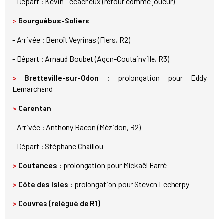
- Départ : Kévin Lecacheux (retour comme joueur)
>
Bourguébus-Soliers
- Arrivée :
Benoît Veyrinas (Flers, R2)
- Départ : Arnaud Boubet (Agon-Coutainville, R3)
>
Bretteville-sur-Odon :
prolongation pour Eddy
Lemarchand
>
Carentan
- Arrivée : Anthony Bacon (Mézidon, R2)
- Départ : Stéphane Chaillou
>
Coutances :
prolongation pour Mickaël Barré
>
Côte des Isles :
prolongation pour Steven Lecherpy
>
Douvres (relégué de R1)