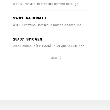
A l'US Granville, la stabilité comme fil rouge ...
27/07
NATIONAL 1
A l’US Granville, Dominique Gortari de retour a...
25/07
SM CAEN
Ziad Hammoud (SM Caen) : "Fier que le club, not...
PUBLICITÉ
24/07
SM CAEN - MERCATO
Hugo Lamouliatte, Mohamed Hafid, un défenseur c...
24/07
LE HAVRE AC - MERCATO
Au HAC, un contrat « pro » pour Georges Gomis, ...
23/07
LE HAVRE AC
Pour le HAC, une préparation (en grande partie)...