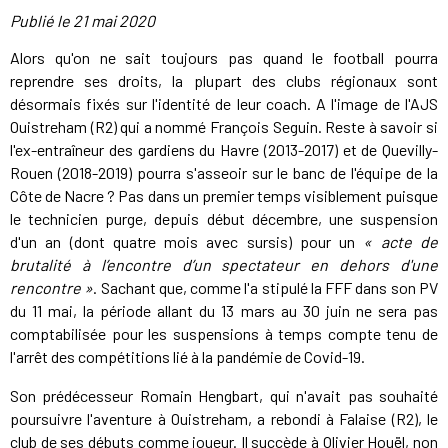
Publié le
21 mai 2020
Alors qu'on ne sait toujours pas quand le football pourra
reprendre ses droits, la plupart des clubs régionaux sont
désormais fixés sur l'identité de leur coach. A l'image de l'AJS
Ouistreham (R2) qui a nommé François Seguin. Reste à savoir si
l'ex-entraîneur des gardiens du Havre (2013-2017) et de Quevilly-
Rouen (2018-2019) pourra s'asseoir sur le banc de l'équipe de la
Côte de Nacre ? Pas dans un premier temps visiblement puisque
le technicien purge, depuis début décembre, une suspension
d'un an (dont quatre mois avec sursis) pour un
« acte de
brutalité à l’encontre d’un spectateur en dehors d'une
rencontre »
. Sachant que, comme l'a stipulé la FFF dans son PV
du 11 mai, la période allant du 13 mars au 30 juin ne sera pas
comptabilisée pour les suspensions à temps compte tenu de
l'arrêt des compétitions lié à la pandémie de Covid-19.
Son prédécesseur Romain Hengbart, qui n'avait pas souhaité
poursuivre l'aventure à Ouistreham, a rebondi à Falaise (R2), le
club de ses débuts comme joueur. Il succède à Olivier Houël, non