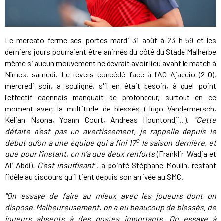
Le mercato ferme ses portes mardi 31 août à 23 h 59 et les
derniers jours pourraient être animés du côté du Stade Malherbe
même si aucun mouvement ne devrait avoir lieu avant le match à
Nîmes, samedi. Le revers concédé face à l'AC Ajaccio (2-0),
mercredi soir, a souligné, s'il en était besoin, à quel point
l'effectif caennais manquait de profondeur, surtout en ce
moment avec la multitude de blessés (Hugo Vandermersch,
Kélian Nsona, Yoann Court, Andreas Hountondji...).
"Cette
défaite n’est pas un avertissement, je rappelle depuis le
e
début qu’on a une équipe qui a fini 17
la saison dernière, et
que pour l’instant, on n’a que deux renforts
(Franklin Wadja et
Ali Abdi)
. C’est insuffisant"
, a pointé Stéphane Moulin, restant
fidèle au discours qu'il tient depuis son arrivée au SMC.
"On essaye de faire au mieux avec les joueurs dont on
dispose. Malheureusement, on a eu beaucoup de blessés, de
joueurs absents à des postes importants. On essaye à