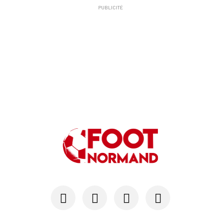
PUBLICITÉ
10/06
SM CAEN
A Malherbe, Nasser Larguet sur le point d'être ...
06/06
SM CAEN
Alexandre Raulin quitte Malherbe pour devenir n...
03/06
SM CAEN
SM Caen : les premières dates de la prépa
30/05
SM CAEN - MERCATO
Le Rouennais Nassim Titebah sur les tablettes d...
28/05
SM CAEN
Le Stade Malherbe sur le point de sécuriser une...