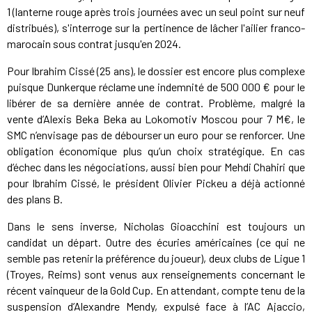
1 (lanterne rouge après trois journées avec un seul point sur neuf
distribués), s'interroge sur la pertinence de lâcher l'ailier franco-
marocain sous contrat jusqu'en 2024.
Pour Ibrahim Cissé (25 ans), le dossier est encore plus complexe
puisque Dunkerque réclame une indemnité de 500 000 € pour le
libérer de sa dernière année de contrat. Problème, malgré la
vente d’Alexis Beka Beka au Lokomotiv Moscou pour 7 M€, le
SMC n’envisage pas de débourser un euro pour se renforcer. Une
obligation économique plus qu’un choix stratégique. En cas
d’échec dans les négociations, aussi bien pour Mehdi Chahiri que
pour Ibrahim Cissé, le président Olivier Pickeu a déjà actionné
des plans B.
Dans le sens inverse, Nicholas Gioacchini est toujours un
candidat un départ. Outre des écuries américaines (ce qui ne
semble pas retenir la préférence du joueur), deux clubs de Ligue 1
(Troyes, Reims) sont venus aux renseignements concernant le
récent vainqueur de la Gold Cup. En attendant, compte tenu de la
suspension d’Alexandre Mendy, expulsé face à l’AC Ajaccio,