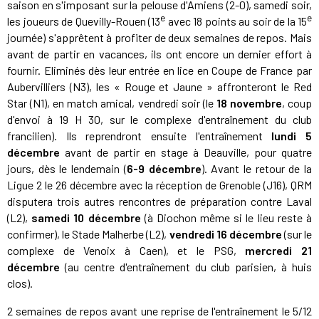
saison en s'imposant sur la pelouse d'Amiens (2-0), samedi soir,
e
e
les joueurs de Quevilly-Rouen (13
avec 18 points au soir de la 15
journée) s'apprêtent à profiter de deux semaines de repos. Mais
avant de partir en vacances, ils ont encore un dernier effort à
fournir. Eliminés dès leur entrée en lice en Coupe de France par
Aubervilliers (N3), les « Rouge et Jaune » affronteront le Red
Star (N1), en match amical, vendredi soir (le
18 novembre
, coup
d'envoi à 19 H 30, sur le complexe d'entraînement du club
francilien). Ils reprendront ensuite l'entraînement
lundi 5
décembre
avant de partir en stage à Deauville, pour quatre
jours, dès le lendemain (
6-9 décembre
). Avant le retour de la
Ligue 2 le 26 décembre avec la réception de Grenoble (J16), QRM
disputera trois autres rencontres de préparation contre Laval
(L2),
samedi 10 décembre
(à Diochon même si le lieu reste à
confirmer), le Stade Malherbe (L2),
vendredi 16 décembre
(sur le
complexe de Venoix à Caen), et le PSG,
mercredi 21
décembre
(au centre d'entraînement du club parisien, à huis
clos).
2 semaines de repos avant une reprise de l'entraînement le 5/12