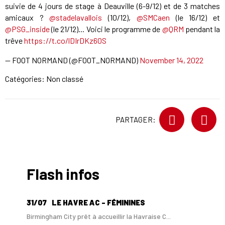
suivie de 4 jours de stage à Deauville (6-9/12) et de 3 matches
amicaux ?
@stadelavallois
(10/12),
@SMCaen
(le 16/12) et
@PSG_inside
(le 21/12)... Voici le programme de
@QRM
pendant la
trêve
https://t.co/lDIrDKz60S
— FOOT NORMAND (@FOOT_NORMAND)
November 14, 2022
Catégories: Non classé
PARTAGER:
Flash infos
31/07
LE HAVRE AC - FÉMININES
Birmingham City prêt à accueillir la Havraise C...