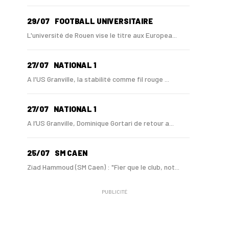
29/07
FOOTBALL UNIVERSITAIRE
L'université de Rouen vise le titre aux Europea...
27/07
NATIONAL 1
A l'US Granville, la stabilité comme fil rouge ...
27/07
NATIONAL 1
A l’US Granville, Dominique Gortari de retour a...
25/07
SM CAEN
Ziad Hammoud (SM Caen) : "Fier que le club, not...
PUBLICITÉ
24/07
SM CAEN - MERCATO
Hugo Lamouliatte, Mohamed Hafid, un défenseur c...