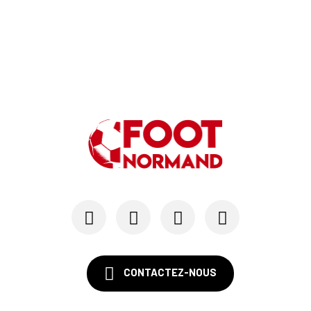
24/07
LE HAVRE AC - MERCATO
Au HAC, un contrat « pro » pour Georges Gomis, ...
23/07
LE HAVRE AC
Pour le HAC, une préparation (en grande partie)...
19/07
SM CAEN - MERCATO
Avec Mohamed Hafid, Malherbe veut frapper un gr...
15/07
SM CAEN - FORMATION
SM Caen : Julien Meilhac quitte la direction de...
CONTACTEZ-NOUS